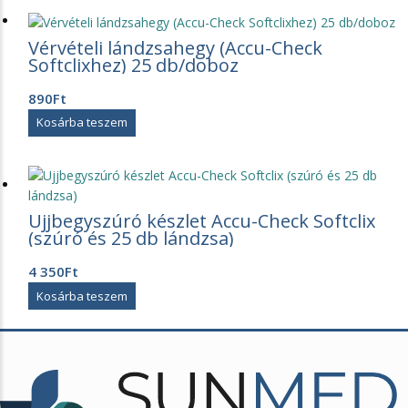
Vérvételi lándzsahegy (Accu-Check
Softclixhez) 25 db/doboz
890
Ft
Kosárba teszem
Ujjbegyszúró készlet Accu-Check Softclix
(szúró és 25 db lándzsa)
4 350
Ft
Kosárba teszem