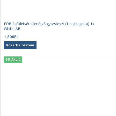
FOB Székletvér ellenőrző gyorsteszt (Tesztkazetta) 1x –
WhiteLAB
1 800
Ft
Kosárba teszem
5% Akció