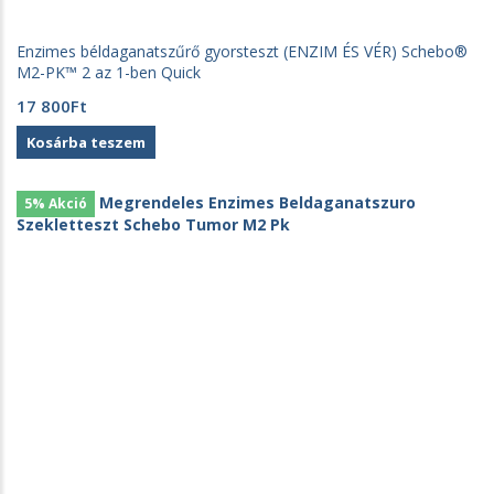
Enzimes béldaganatszűrő gyorsteszt (ENZIM ÉS VÉR) Schebo®
M2-PK™ 2 az 1-ben Quick
17 800
Ft
Kosárba teszem
5% Akció