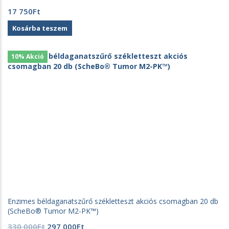
17 750
Ft
Kosárba teszem
10% Akció
Enzimes béldaganatszűrő székletteszt akciós csomagban 20 db
(ScheBo® Tumor M2-PK™)
Original
Current
330 000
Ft
297 000
Ft