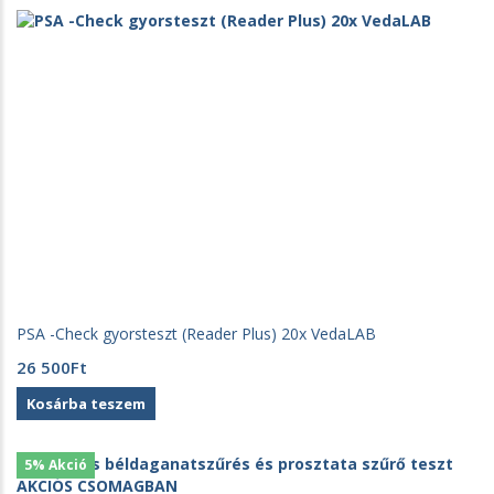
PSA -Check gyorsteszt (Reader Plus) 20x VedaLAB
26 500
Ft
Kosárba teszem
5% Akció