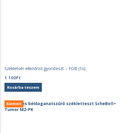
Székletvér ellenőrző gyorsteszt – FOB (1x)
1 100
Ft
Kosárba teszem
Kiemelt