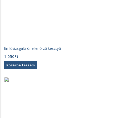
Emlővizsgáló önellenőrző kesztyű
1 050
Ft
Kosárba teszem