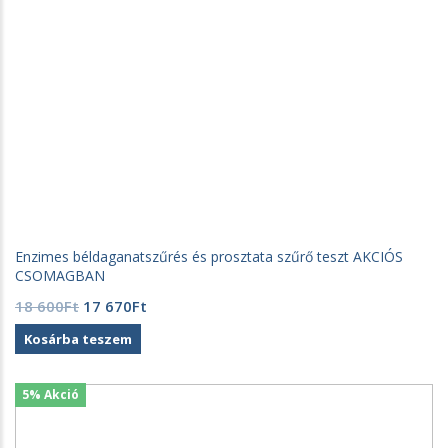
Enzimes béldaganatszűrés és prosztata szűrő teszt AKCIÓS
CSOMAGBAN
Original
Current
18 600
Ft
17 670
Ft
price
price
Kosárba teszem
was:
is:
18
17
600Ft.
670Ft.
5% Akció