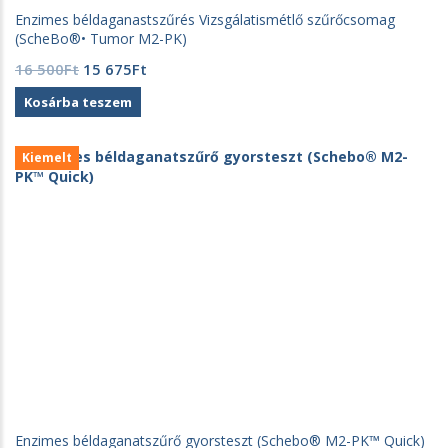
Enzimes béldaganastszűrés Vizsgálatismétlő szűrőcsomag
(ScheBo®• Tumor M2-PK)
Original
Current
16 500
Ft
15 675
Ft
price
price
Kosárba teszem
was:
is:
16
15
500Ft.
675Ft.
Kiemelt
Enzimes béldaganatszűrő gyorsteszt (Schebo® M2-PK™ Quick)