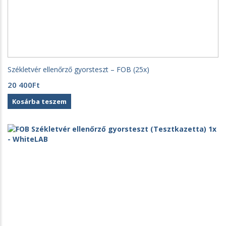
Székletvér ellenőrző gyorsteszt – FOB (25x)
20 400
Ft
Kosárba teszem