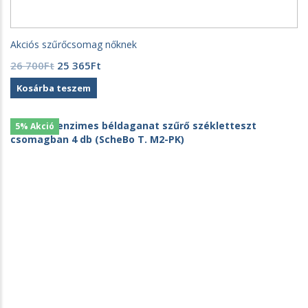
Akciós szűrőcsomag nőknek
Original
Current
26 700
Ft
25 365
Ft
price
price
Kosárba teszem
was:
is:
26
25
700Ft.
365Ft.
5% Akció