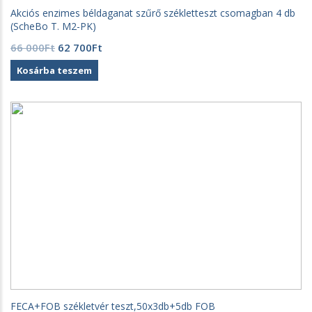
Akciós enzimes béldaganat szűrő székletteszt csomagban 4 db
(ScheBo T. M2-PK)
Original
Current
66 000
Ft
62 700
Ft
price
price
Kosárba teszem
was:
is:
66
62
000Ft.
700Ft.
FECA+FOB székletvér teszt,50x3db+5db FOB