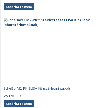
price
price
Kosárba teszem
was:
is:
330
297
000Ft.
000Ft.
ScheBo M2-PK ELISA Kit (székletmintából)
253 500
Ft
Kosárba teszem