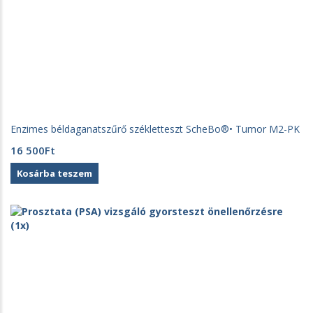
Enzimes béldaganatszűrő székletteszt ScheBo®• Tumor M2-PK
16 500
Ft
Kosárba teszem