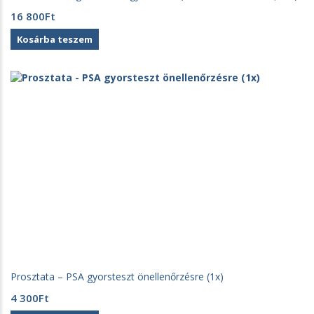
16 800
Ft
Kosárba teszem
Prosztata – PSA gyorsteszt önellenőrzésre (1x)
4 300
Ft