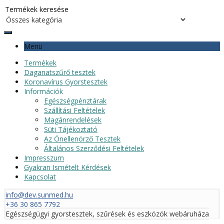
Menü
Termékek
Daganatszűrő tesztek
Koronavírus Gyorstesztek
Információk
Egészségpénztárak
Szállítási Feltételek
Magánrendelések
Süti Tájékoztató
Az Önellenörző Tesztek
Általános Szerződési Feltételek
Impresszum
Gyakran Ismételt Kérdések
Kapcsolat
info@dev.sunmed.hu
+36 30 865 7792
Egészségügyi gyorstesztek, szűrések és eszközök webáruháza