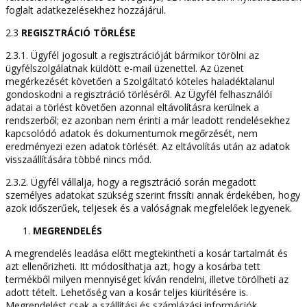
foglalt adatkezelésekhez hozzájárul.
2.3
REGISZTRÁCIÓ TÖRLÉSE
2.3.1. Ügyfél jogosult a regisztrációját bármikor törölni az
ügyfélszolgálatnak küldött e-mail üzenettel. Az üzenet
megérkezését követően a Szolgáltató köteles haladéktalanul
gondoskodni a regisztráció törléséről. Az Ügyfél felhasználói
adatai a törlést követően azonnal eltávolításra kerülnek a
rendszerből; ez azonban nem érinti a már leadott rendelésekhez
kapcsolódó adatok és dokumentumok megőrzését, nem
eredményezi ezen adatok törlését. Az eltávolítás után az adatok
visszaállítására többé nincs mód.
2.3.2. Ügyfél vállalja, hogy a regisztráció során megadott
személyes adatokat szükség szerint frissíti annak érdekében, hogy
azok időszerűek, teljesek és a valóságnak megfelelőek legyenek.
MEGRENDELÉS
A megrendelés leadása előtt megtekintheti a kosár tartalmát és
azt ellenőrizheti. Itt módosíthatja azt, hogy a kosárba tett
termékből milyen mennyiséget kíván rendelni, illetve törölheti az
adott tételt. Lehetőség van a kosár teljes kiürítésére is.
Megrendelést csak a szállítási és számlázási információk