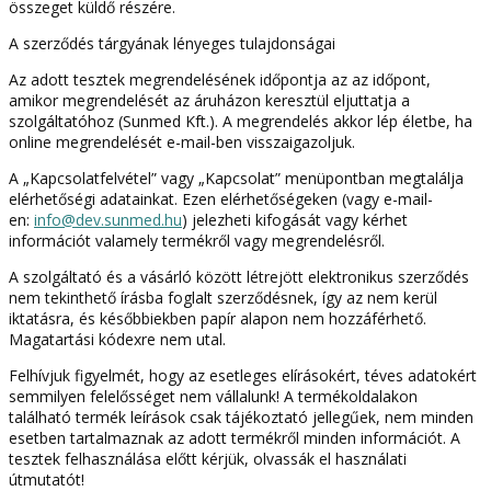
összeget küldő részére.
A szerződés tárgyának lényeges tulajdonságai
Az adott tesztek megrendelésének időpontja az az időpont,
amikor megrendelését az áruházon keresztül eljuttatja a
szolgáltatóhoz (Sunmed Kft.). A megrendelés akkor lép életbe, ha
online megrendelését e-mail-ben visszaigazoljuk.
A „Kapcsolatfelvétel” vagy „Kapcsolat” menüpontban megtalálja
elérhetőségi adatainkat. Ezen elérhetőségeken (vagy e-mail-
en:
info@dev.sunmed.hu
) jelezheti kifogását vagy kérhet
információt valamely termékről vagy megrendelésről.
A szolgáltató és a vásárló között létrejött elektronikus szerződés
nem tekinthető írásba foglalt szerződésnek, így az nem kerül
iktatásra, és későbbiekben papír alapon nem hozzáférhető.
Magatartási kódexre nem utal.
Felhívjuk figyelmét, hogy az esetleges elírásokért, téves adatokért
semmilyen felelősséget nem vállalunk! A termékoldalakon
található termék leírások csak tájékoztató jellegűek, nem minden
esetben tartalmaznak az adott termékről minden információt. A
tesztek felhasználása előtt kérjük, olvassák el használati
útmutatót!