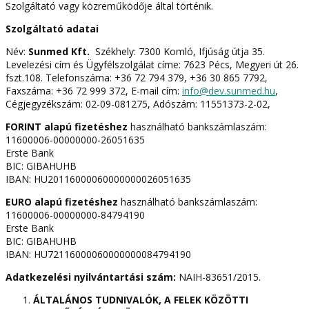
Szolgáltató vagy közreműködője által történik.
Szolgáltató adatai
Név:
Sunmed Kft.
Székhely: 7300 Komló, Ifjúság útja 35.
Levelezési cím és Ügyfélszolgálat címe: 7623 Pécs, Megyeri út 26.
fszt.108. Telefonszáma: +36 72 794 379, +36 30 865 7792,
Faxszáma: +36 72 999 372, E-mail cím:
info@dev.sunmed.hu
,
Cégjegyzékszám: 02-09-081275, Adószám: 11551373-2-02,
FORINT alapú fizetéshez
használható bankszámlaszám:
11600006-00000000-26051635
Erste Bank
BIC: GIBAHUHB
IBAN: HU20116000060000000026051635
EURO alapú fizetéshez
használható bankszámlaszám:
11600006-00000000-84794190
Erste Bank
BIC: GIBAHUHB
IBAN: HU72116000060000000084794190
Adatkezelési nyilvántartási szám:
NAIH-83651/2015.
ÁLTALÁNOS TUDNIVALÓK, A FELEK KÖZÖTTI