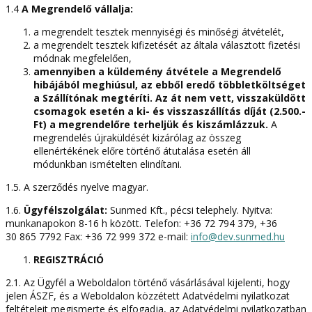
1.4
A Megrendelő vállalja:
a megrendelt tesztek mennyiségi és minőségi átvételét,
a megrendelt tesztek kifizetését az általa választott fizetési
módnak megfelelően,
amennyiben a küldemény átvétele a Megrendelő
hibájából meghiúsul, az ebből eredő többletköltséget
a Szállítónak megtéríti. Az át nem vett, visszaküldött
csomagok esetén a ki- és visszaszállítás díját (2.500.-
Ft) a megrendelőre terheljük és kiszámlázzuk.
A
megrendelés újraküldését kizárólag az összeg
ellenértékének előre történő átutalása esetén áll
módunkban ismételten elindítani.
1.5. A szerződés nyelve magyar.
1.6.
Ügyfélszolgálat:
Sunmed Kft., pécsi telephely. Nyitva:
munkanapokon 8-16 h között. Telefon: +36 72 794 379, +36
30 865 7792 Fax: +36 72 999 372 e-mail:
info@dev.sunmed.hu
REGISZTRÁCIÓ
2.1. Az Ügyfél a Weboldalon történő vásárlásával kijelenti, hogy
jelen ÁSZF, és a Weboldalon közzétett Adatvédelmi nyilatkozat
feltételeit megismerte és elfogadja, az Adatvédelmi nyilatkozatban