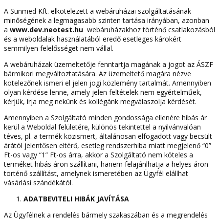
A Sunmed Kft. elkötelezett a webáruházai szolgáltatásának
minőségének a legmagasabb szinten tartása irányában, azonban
a
www.dev.neotest.hu
webáruházakhoz történő csatlakozásból
és a weboldalak használatából eredő esetleges károkért
semmilyen felelősséget nem vállal.
A webáruházak üzemeltetője fenntartja magának a jogot az ÁSZF
bármikori megváltoztatására. Az üzemeltető magára nézve
kötelezőnek ismeri el jelen jogi közlemény tartalmát. Amennyiben
olyan kérdése lenne, amely jelen feltételek nem egyértelműek,
kérjük, írja meg nekünk és kollégánk megválaszolja kérdését.
Amennyiben a Szolgáltató minden gondossága ellenére hibás ár
kerül a Weboldal felületére, különös tekintettel a nyilvánvalóan
téves, pl. a termék közismert, általánosan elfogadott vagy becsült
árától jelentősen eltérő, esetleg rendszerhiba miatt megjelenő “0”
Ft-os vagy “1” Ft-os árra, akkor a Szolgáltató nem köteles a
terméket hibás áron szállítani, hanem felajánlhatja a helyes áron
történő szállítást, amelynek ismeretében az Ügyfél elállhat
vásárlási szándékától.
ADATBEVITELI HIBÁK JAVÍTÁSA
Az Ügyfélnek a rendelés bármely szakaszában és a megrendelés