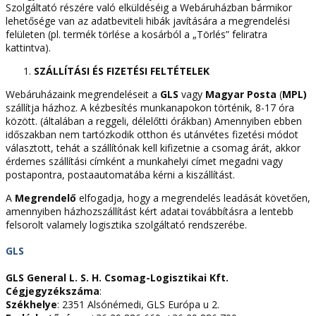
Szolgáltató részére való elküldéséig a Webáruházban bármikor
lehetősége van az adatbeviteli hibák javítására a megrendelési
felületen (pl. termék törlése a kosárból a „Törlés” feliratra
kattintva).
SZÁLLÍTÁSI ÉS FIZETÉSI FELTÉTELEK
Webáruházaink megrendeléseit a
GLS
vagy
Magyar Posta
(
MPL)
szállítja házhoz. A kézbesítés munkanapokon történik, 8-17 óra
között. (általában a reggeli, délelőtti órákban) Amennyiben ebben
időszakban nem tartózkodik otthon és utánvétes fizetési módot
választott, tehát a szállítónak kell kifizetnie a csomag árát, akkor
érdemes szállítási címként a munkahelyi címet megadni vagy
postapontra, postaautomatába kérni a kiszállítást.
A
Megrendelő
elfogadja, hogy a megrendelés leadását követően,
amennyiben házhozszállítást kért adatai továbbításra a lentebb
felsorolt valamely logisztika szolgáltató rendszerébe.
GLS
GLS General L. S. H. Csomag-Logisztikai Kft.
Cégjegyzékszáma
:
Székhelye
: 2351 Alsónémedi, GLS Európa u 2.