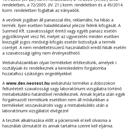
rendeletben, a 72/2005. (IV. 21.) korm. rendeletben és a 45/2014.
korm. rendeletben foglaltak az irányadók.
A vevőnek jogában áll panasszal élni, reklamálni, ha hibás a
termék. Ilyen esetben haladéktalanul jelezze felénk kifogását. A
Sunmed Kft. szavatosságot érintő vagy egyéb panasz esetén
jegyzőkönyvet vesz fel, melyet az ügyvezetés minden esetben
kivizsgál! Jogos minőségi kifogás esetén biztosítjuk a termék
cseréjét. A nem rendeltetésszerű használatból eredő hibák esetén
a szavatossági igény nem érvényesíthető.
Webáruházainkban olyan termékeket értékesítünk, amelyek I.
osztályúak és rendelkeznek a kereskedelmi forgalomba
hozatalhoz szükséges engedélyekkel.
A
www.dev.neotest.hu
webáruház termékei a dobozokon
feltüntetett szavatossági vagy laboratóriumi vizsgálatra történő
mintabeküldési határidővel rendelkeznek. Annak lejárta után egyik
forgalmazott termékünk esetében nem áll módunkban a
termékeket visszavásárolni vagy a mintabeküldés után a
laboratóriumi vizsgálatot elvégezni!
A tesztek alkalmazása előtt a páciensnek el kell olvasnia a
használati útmutatót és annak tartalma szerint kell eljárnia.