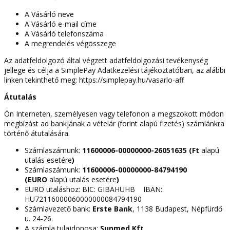
A Vásárló neve
A Vásárló e-mail címe
A Vásárló telefonszáma
A megrendelés végösszege
Az adatfeldolgozó által végzett adatfeldolgozási tevékenység
jellege és célja a SimplePay Adatkezelési tájékoztatóban, az alábbi
linken tekinthető meg: https://simplepay.hu/vasarlo-aff
Átutalás
Ön Interneten, személyesen vagy telefonon a megszokott módon
megbízást ad bankjának a vételár (forint alapú fizetés) számlánkra
történő átutalására.
Számlaszámunk:
11600006-00000000-26051635 (Ft
alapú
utalás esetére
)
Számlaszámunk:
11600006-00000000-84794190
(EURO
alapú utalás esetére
)
EURO utaláshoz: BIC: GIBAHUHB IBAN:
HU72116000060000000084794190
Számlavezető bank:
Erste Bank
, 1138 Budapest, Népfürdő
u. 24-26.
A számla tulajdonosa:
Sunmed Kft.