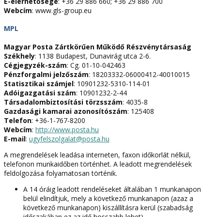
E-elérhetősége
: +36 29 886 660; +36 29 886 700
Webcím
: www.gls-group.eu
MPL
Magyar Posta Zártkörűen Működő Részvénytársaság
Székhely
: 1138 Budapest, Dunavirág utca 2-6.
Cégjegyzék-szám
: Cg. 01-10-042463
Pénzforgalmi jelzőszám
: 18203332-06000412-40010015
Statisztikai számjel
: 10901232-5310-114-01
Adóigazgatási szám
: 10901232-2-44
Társadalombiztosítási törzsszám
: 4035-8
Gazdasági kamarai azonosítószám
: 125408
Telefon
: +36-1-767-8200
Webcím
:
http://www.posta.hu
E-mail
:
ugyfelszolgalat@posta.hu
A megrendelések leadása interneten, faxon időkorlát nélkül,
telefonon munkaidőben történhet. A leadott megrendelések
feldolgozása folyamatosan történik.
A 14 óráig leadott rendeléseket általában 1 munkanapon
belül elindítjuk, mely a következő munkanapon (azaz a
következő munkanapon) kiszállításra kerül (szabadság
időszakában ez az idő hosszabb lehet)