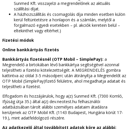
Sunmed Kft. visszajelzi a megrendelőnek az aktuális
szállítási díjat.
A házhozszállítás és csomagolás díja minden esetben külön
kerül feltüntetésre a honlapon és a számlán, melytől a
forgalmazó egyedi esetekben – pl. akciók keretein belül –
eltekinthet vagy eltérhet.)
Fizetési módok
Online bankkártyás fizetés
Bankkártyás fizetésnél (OTP Mobil – SimplePay):
a
Megrendelő a birtokában lévő bankkártya segítségével azonnal
teljesítheti a fizetési kötelezettségét. A MEGRENDELÉS gombra
kattintva az oldal 3-5 másodperc után átirányítja a Megrendelőt az
OTP Mobil (SimplePay)fizető felületre, ahol megadhatja adatait és
teljesítheti a fizetést.
Elfogadom és hozzájárulok, hogy a(z) Sunmed Kft. (7300 Komló,
Ifjúság útja 35.) által a(z) dev.neotest.hu felhasználói
adatbázisában tárolt alábbi személyes adataim átadásra
kerüljenek az OTP Mobil Kft. (1143 Budapest, Hungária körút 17-
19.), mint adatfeldolgozó részére.
Az adatkezelő által továbbított adatok köre az alábbi: