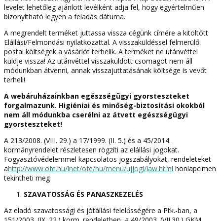
levelet lehetőleg ajánlott levélként adja fel, hogy egyértelműen
bizonyítható legyen a feladás dátuma.
A megrendelt terméket juttassa vissza cégünk címére a kitöltött
Elállási/Felmondási nyilatkozattal. A visszaküldéssel felmerülő
postai költségek a vásárlót terhelik. A terméket ne utánvéttel
küldje vissza! Az utánvéttel visszaküldött csomagot nem áll
módunkban átvenni, annak visszajuttatásának költsége is vevőt
terheli!
A webáruházainkban egészségügyi gyorsteszteket
forgalmazunk. Higiéniai és minőség-biztosítási okokból
nem áll módunkba cserélni az átvett egészségügyi
gyorsteszteket!
A 213/2008. (VIII. 29.) a 17/1999. (II. 5.) és a 45/2014.
kormányrendelet részletesen rögzíti az elállási jogokat.
Fogyasztóvédelemmel kapcsolatos jogszabályokat, rendeleteket
a
http://www.ofe.hu/inet/ofe/hu/menu/ujjogi/law.html
honlapcímen
tekintheti meg
SZAVATOSSÁG ÉS PANASZKEZELÉS
Az eladó szavatossági és jótállási felelősségére a Ptk.-ban, a
151/2003. (IX. 22.) korm. rendeletben, a 49/2003. (VII.30.) GKM