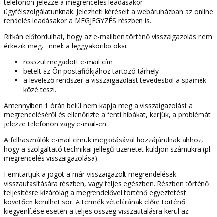
telefonon jelezze a megrendelés leadásakor
ügyfélszolgálatunknak. Jelezheti kéréseit a webáruházban az online
rendelés leadásakor a MEGJEGYZÉS részben is.
Ritkán előfordulhat, hogy az e-mailben történő visszaigazolás nem
érkezik meg. Ennek a leggyakoribb okai:
rosszul megadott e-mail cím
betelt az Ön postafiókjához tartozó tárhely
a levelező rendszer a visszaigazolást tévedésből a spamek
közé teszi.
Amennyiben 1 órán belül nem kapja meg a visszaigazolást a
megrendeléséről és ellenőrizte a fenti hibákat, kérjük, a problémát
jelezze telefonon vagy e-mail-en.
A felhasználók e-mail címük megadásával hozzájárulnak ahhoz,
hogy a szolgáltató technikai jellegű üzenetet küldjön számukra (pl.
megrendelés visszaigazolása).
Fenntartjuk a jogot a már visszaigazolt megrendelések
visszautasítására részben, vagy teljes egészben. Részben történő
teljesítésre kizárólag a megrendelővel történő egyeztetést
követően kerülhet sor. A termék vételárának előre történő
kiegyenlítése esetén a teljes összeg visszautalásra kerül az