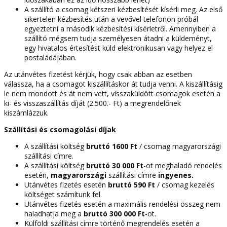
A szállító a csomag kétszeri kézbesítését kísérli meg. Az első
sikertelen kézbesítés után a vevővel telefonon próbál
egyeztetni a második kézbesítési kísérletről. Amennyiben a
szállító mégsem tudja személyesen átadni a küldeményt,
egy hivatalos értesítést küld elektronikusan vagy helyez el
postaládájában.
Az utánvétes fizetést kérjük, hogy csak abban az esetben
válassza, ha a csomagot kiszállításkor át tudja venni. A kiszállításig
le nem mondott és át nem vett, visszaküldött csomagok esetén a
ki- és visszaszállítás díját (2.500.- Ft) a megrendelőnek
kiszámlázzuk.
Szállítási és csomagolási díjak
A szállítási költség
bruttó 1600 Ft
/ csomag magyarországi
szállítási címre.
A szállítási költség
bruttó 30 000 Ft
-ot meghaladó rendelés
esetén,
magyarországi
szállítási címre
ingyenes.
Utánvétes fizetés esetén
bruttó 590 Ft
/ csomag kezelés
költséget számítunk fel.
Utánvétes fizetés esetén a maximális rendelési összeg nem
haladhatja meg a
bruttó 300 000 Ft
-ot.
Külföldi szállítási címre történő megrendelés esetén a