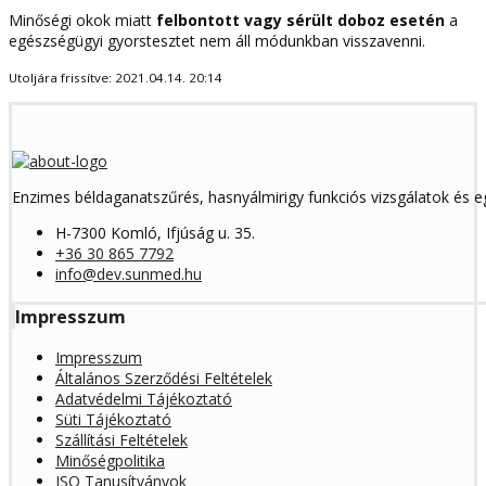
Minőségi okok miatt
felbontott vagy sérült doboz esetén
a
egészségügyi gyorstesztet nem áll módunkban visszavenni.
Utoljára frissítve:
2021.04.14. 20:14
Enzimes béldaganatszűrés, hasnyálmirigy funkciós vizsgálatok és 
H-7300 Komló, Ifjúság u. 35.
+36 30 865 7792
info@dev.sunmed.hu
Impresszum
Impresszum
Általános Szerződési Feltételek
Adatvédelmi Tájékoztató
Süti Tájékoztató
Szállítási Feltételek
Minőségpolitika
ISO Tanusítványok