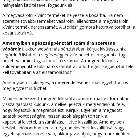
hiánytalan kitöltésével fogadunk el!
A megvásárolni kívánt terméket helyezze a kosárba. Ha nem
szeretne további terméket vásárolni, ellenőrizze a megvásárolni
kívánt termék darabszámát. A „törlés” gombra kattintva törölheti a
kosár tartalmát.
Amennyiben egészségpénztári számlára szeretne
vásárolni
, akkor webáruház pénztárában kérjük kiválasztani a
legördülő listából az egészségpénztár nevét és megadni a tag
nevét, valamint tagi azonosító számát. A megrendelőnek a
küldeményünkbe található számlát az adott egészségpénztár felé
kell továbbítania az elszámoláshoz.
Amennyiben szükséges, a megrendeléséhez más egyéb fontos
megjegyzést is fűzhet.
Minden beérkezett megrendelésről azonnal e-mail-es formában
visszaigazolást küldünk, amellyel jelezzük megrendelőink felé,
hogy fogadtuk a megrendelést. Kérjük, ügyeljen a megadott
adatok pontosságára, hiszen azok alapján történik a
kapcsolatfelvétel, a számlázás, illetve kiszállítás. Amennyiben
későbbi időpontban kéri a megrendelésének kiszállítását vagy
egyéb speciális kérése van, akkor javasoljuk, hogy munkaidőben