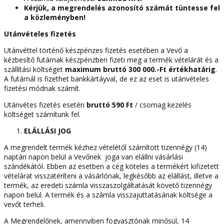
Kérjük, a megrendelés azonosító számát tüntesse fel
a közleményben!
Utánvételes fizetés
Utánvéttel történő készpénzes fizetés esetében a Vevő a
kézbesítő futárnak készpénzben fizeti meg a termék vételárát és a
szállítási költséget
maximum bruttó 300 000.-Ft értékhatárig
.
A futárnál is fizethet bankkártáyval, de ez az eset is utánvételes
fizetési módnak számít.
Utánvétes fizetés esetén
bruttó 590 Ft
/ csomag kezelés
költséget számítunk fel.
ELÁLLÁSI JOG
A megrendelt termék kézhez vételétől számított tizennégy (14)
naptári napon belül a Vevőnek joga van elállni vásárlási
szándékától. Ebben az esetben a cég köteles a termékért kifizetett
vételárat visszatéríteni a vásárlónak, legkésőbb az elállást, illetve a
termék, az eredeti számla visszaszolgáltatását követő tizennégy
napon belül. A termék és a számla visszajuttatásának költsége a
vevőt terheli.
A Megrendelőnek, amennyiben fogyasztónak minősül, 14