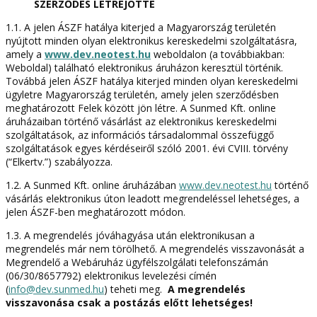
SZERZŐDÉS LÉTREJÖTTE
1.1. A jelen ÁSZF hatálya kiterjed a Magyarország területén
nyújtott minden olyan elektronikus kereskedelmi szolgáltatásra,
amely a
www.dev.neotest.hu
weboldalon (a továbbiakban:
Weboldal) található elektronikus áruházon keresztül történik.
Továbbá jelen ÁSZF hatálya kiterjed minden olyan kereskedelmi
ügyletre Magyarország területén, amely jelen szerződésben
meghatározott Felek között jön létre. A Sunmed Kft. online
áruházaiban történő vásárlást az elektronikus kereskedelmi
szolgáltatások, az információs társadalommal összefüggő
szolgáltatások egyes kérdéseiről szóló 2001. évi CVIII. törvény
(“Elkertv.”) szabályozza.
1.2. A Sunmed Kft. online áruházában
www.dev.neotest.hu
történő
vásárlás elektronikus úton leadott megrendeléssel lehetséges, a
jelen ÁSZF-ben meghatározott módon.
1.3. A megrendelés jóváhagyása után elektronikusan a
megrendelés már nem törölhető. A megrendelés visszavonását a
Megrendelő a Webáruház ügyfélszolgálati telefonszámán
(06/30/8657792) elektronikus levelezési címén
(
info@dev.sunmed.hu
) teheti meg.
A megrendelés
visszavonása csak a postázás előtt lehetséges!