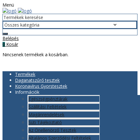
Menü
Belépés
Kosár
0
Nincsenek termékek a kosárban.
Termékek
Daganatszűrő tesztek
Koronavírus Gyorstesztek
Információk
Egészségpénztárak
Szállítási Feltételek
Magánrendelések
Süti Tájékoztató
Az Önellenörző Tesztek
Általános Szerződési Feltételek