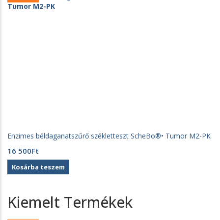
Enzimes béldaganatszűrő székletteszt ScheBo®• Tumor M2-PK
16 500
Ft
Kosárba teszem
A
Kiemelt Termékek
Sunmed
Kft.