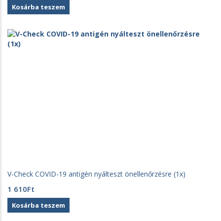
price
price
Kosárba teszem
was:
is:
2
100Ft.
000Ft.
V-Check COVID-19 antigén nyálteszt önellenőrzésre (1x)
1 610
Ft
Kosárba teszem