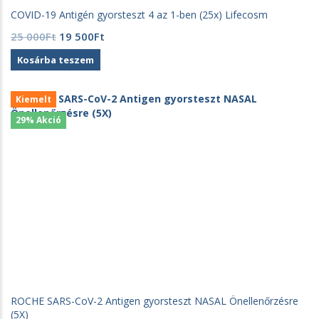
COVID-19 Antigén gyorsteszt 4 az 1-ben (25x) Lifecosm
Original
Current
25 000
Ft
19 500
Ft
price
price
Kosárba teszem
was:
is:
25
19
000Ft.
500Ft.
Kiemelt
29% Akció
ROCHE SARS-CoV-2 Antigen gyorsteszt NASAL Önellenőrzésre
(5X)