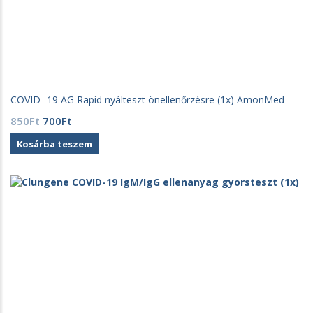
COVID -19 AG Rapid nyálteszt önellenőrzésre (1x) AmonMed
Original
Current
850
Ft
700
Ft
price
price
Kosárba teszem
was:
is:
850Ft.
700Ft.