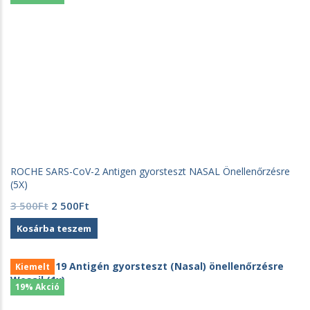
ROCHE SARS-CoV-2 Antigen gyorsteszt NASAL Önellenőrzésre
(5X)
Original
Current
3 500
Ft
2 500
Ft
price
price
Kosárba teszem
was:
is:
3
2
500Ft.
500Ft.
Kiemelt
19% Akció