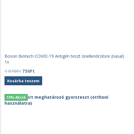
Boson Biotech COVID-19 Antigén teszt önellenőrzésre (nasal)
1x
Original
Current
1 070
Ft
750
Ft
price
price
Kosárba teszem
was:
is:
1
750Ft.
070Ft.
10% Akció