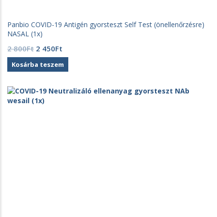
Panbio COVID-19 Antigén gyorsteszt Self Test (önellenőrzésre)
NASAL (1x)
Original
Current
2 800
Ft
2 450
Ft
price
price
Kosárba teszem
was:
is:
2
2
800Ft.
450Ft.