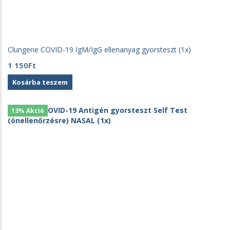
Clungene COVID-19 IgM/IgG ellenanyag gyorsteszt (1x)
1 150
Ft
Kosárba teszem
13% Akció