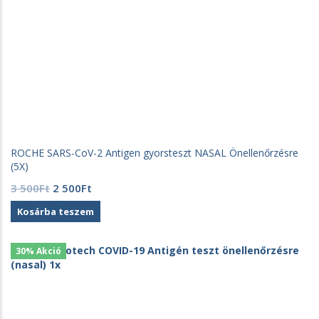
ROCHE SARS-CoV-2 Antigen gyorsteszt NASAL Önellenőrzésre
(5X)
Original
Current
3 500
Ft
2 500
Ft
price
price
Kosárba teszem
was:
is:
3
2
500Ft.
500Ft.
30% Akció