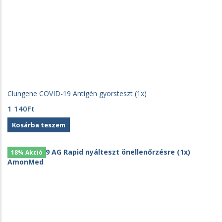
Clungene COVID-19 Antigén gyorsteszt (1x)
1 140
Ft
Kosárba teszem
18% Akció