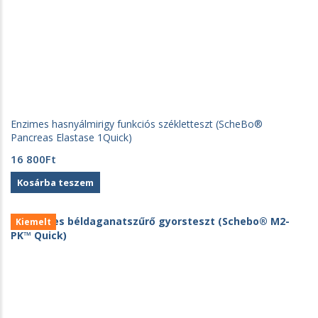
Enzimes hasnyálmirigy funkciós székletteszt (ScheBo®
Pancreas Elastase 1Quick)
16 800
Ft
Kosárba teszem
Kiemelt