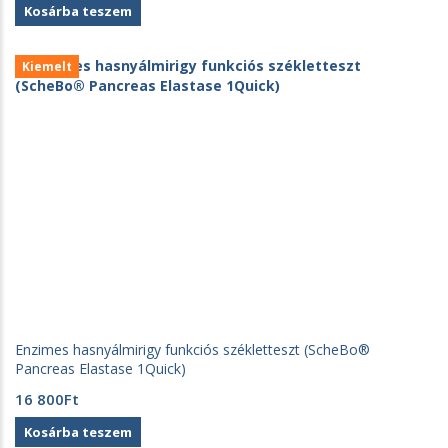
Kosárba teszem
was:
is:
850Ft.
690Ft.
Kiemelt
Enzimes hasnyálmirigy funkciós székletteszt (ScheBo®
Pancreas Elastase 1Quick)
16 800
Ft
Kosárba teszem