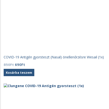
dev.neotest.hu
COVID-19 Antigén gyorsteszt (Nasal) önellenőrzésre Wesail (1x)
Original
Current
850
Ft
690
Ft
price
price
Kosárba teszem
was:
is:
850Ft.
690Ft.