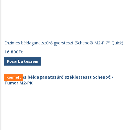
Enzimes béldaganatszűrő gyorsteszt (Schebo® M2-PK™ Quick)
16 800
Ft
Kosárba teszem
Kiemelt