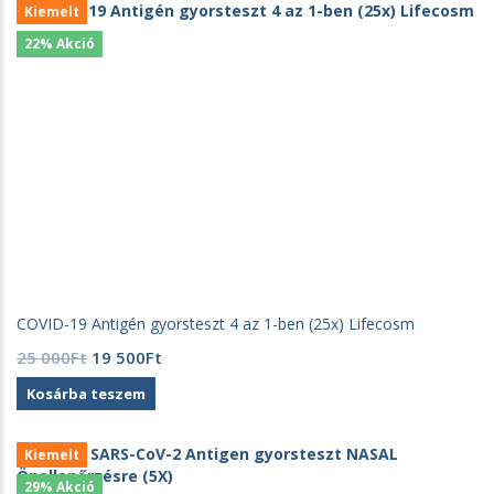
önellenőrzésre
Kiemelt
szolgáló
22% Akció
egészségügyi
gyorstesztek
és
enzimes
szűrőtesztek
forgalmazásával
foglalkozik.
dev.neotest.hu
COVID-19 Antigén gyorsteszt 4 az 1-ben (25x) Lifecosm
Original
Current
25 000
Ft
19 500
Ft
price
price
Kosárba teszem
was:
is:
25
19
000Ft.
500Ft.
Kiemelt
29% Akció