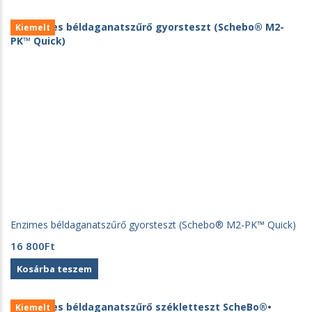
Kiemelt
Enzimes béldaganatszűrő gyorsteszt (Schebo® M2-PK™ Quick)
16 800
Ft
Kosárba teszem
Kiemelt