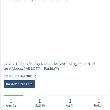
COVID-19 Antigén (Ag) NASOPHARYNGEAL gyorsteszt 25
teszt/doboz ( ABBOTT – Panbio™)
Original
Current
59 000
Ft
49 900
Ft
price
price
Kosárba teszem
was:
is:
59
49
000Ft.
900Ft.
37% Akció
0
Áruház
Szűrők
Kosár
Fiókom