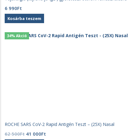
6 990
Ft
Kosárba teszem
34% Akció
ROCHE SARS CoV-2 Rapid Antigén Teszt – (25X) Nasal
Original
Current
62 500
Ft
41 000
Ft