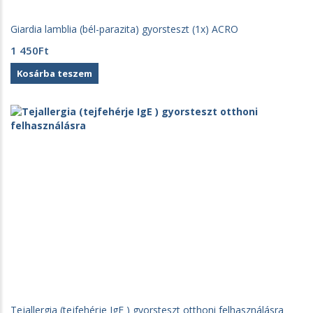
Giardia lamblia (bél-parazita) gyorsteszt (1x) ACRO
1 450
Ft
Kosárba teszem
Tejallergia (tejfehérje IgE ) gyorsteszt otthoni felhasználásra