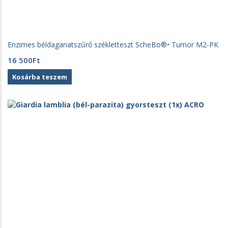
Enzimes béldaganatszűrő székletteszt ScheBo®• Tumor M2-PK
16 500
Ft
Kosárba teszem