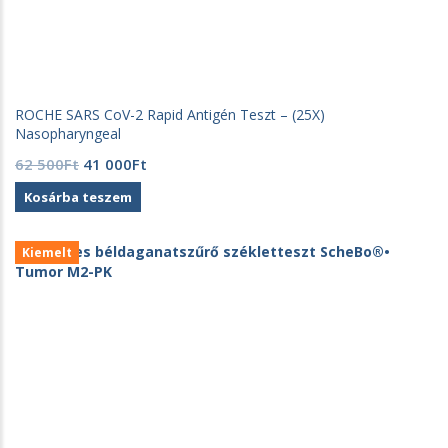
ROCHE SARS CoV-2 Rapid Antigén Teszt – (25X)
Nasopharyngeal
Original
Current
62 500
Ft
41 000
Ft
price
price
Kosárba teszem
was:
is:
62
41
500Ft.
000Ft.
Kiemelt