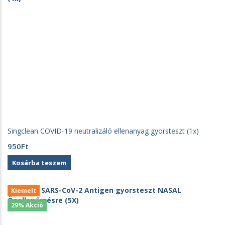
Singclean COVID-19 neutralizáló ellenanyag gyorsteszt (1x)
950
Ft
Kosárba teszem
Kiemelt
29% Akció