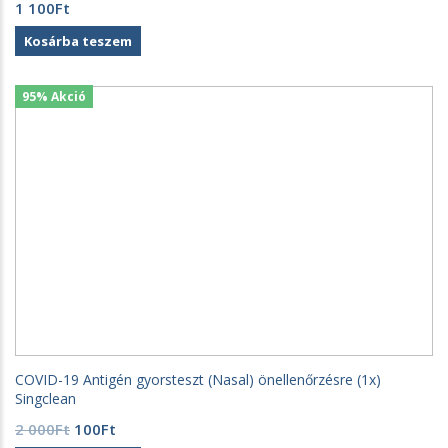
1 100
Ft
Kosárba teszem
95% Akció
COVID-19 Antigén gyorsteszt (Nasal) önellenőrzésre (1x)
Singclean
Original
Current
2 000
Ft
100
Ft