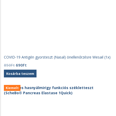
COVID-19 Antigén gyorsteszt (Nasal) önellenőrzésre Wesail (1x)
Original
Current
850
Ft
690
Ft
price
price
Kosárba teszem
was:
is:
850Ft.
690Ft.
Kiemelt