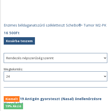
Enzimes béldaganatszűrő székletteszt ScheBo®• Tumor M2-PK
16 500
Ft
Kosárba teszem
A
Sunmed
Rendezés:
Kft.
Megtekintés:
önellenőrzésre
szolgáló
egészségügyi
gyorstesztek
és
enzimes
Kiemelt
szűrőtesztek
forgalmazásával
19% Akció
foglalkozik.