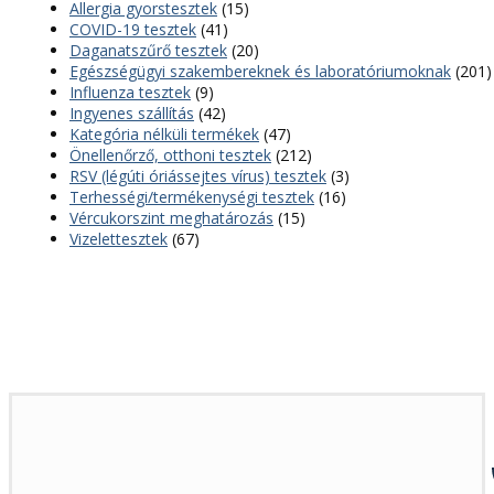
Allergia gyorstesztek
(15)
COVID-19 tesztek
(41)
Daganatszűrő tesztek
(20)
Egészségügyi szakembereknek és laboratóriumoknak
(201)
Influenza tesztek
(9)
Ingyenes szállítás
(42)
Kategória nélküli termékek
(47)
Önellenőrző, otthoni tesztek
(212)
RSV (légúti óriássejtes vírus) tesztek
(3)
Terhességi/termékenységi tesztek
(16)
Vércukorszint meghatározás
(15)
Vizelettesztek
(67)