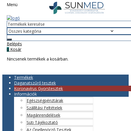
Menü
Belépés
Kosár
0
Nincsenek termékek a kosárban.
Termékek
Daganatszűrő tesztek
Koronavírus Gyorstesztek
Információk
Egészségpénztárak
Szállítási Feltételek
Magánrendelések
Süti Tájékoztató
Az Önellenörző Tesztek