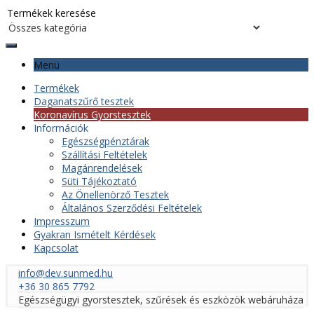
Menü
Termékek
Daganatszűrő tesztek
Koronavírus Gyorstesztek
Információk
Egészségpénztárak
Szállítási Feltételek
Magánrendelések
Süti Tájékoztató
Az Önellenörző Tesztek
Általános Szerződési Feltételek
Impresszum
Gyakran Ismételt Kérdések
Kapcsolat
info@dev.sunmed.hu
+36 30 865 7792
Egészségügyi gyorstesztek, szűrések és eszközök webáruháza