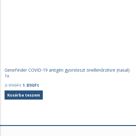
GeneFinder COVID-19 antigén gyorsteszt önellenőrzésre (nasal)
1x
Original
Current
2 990
Ft
1 890
Ft
price
price
Kosárba teszem
was:
is:
2
1
990Ft.
890Ft.