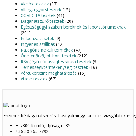
Akciós tesztek
(37)
Allergia gyorstesztek
(15)
COVID-19 tesztek
(41)
Daganatszűrő tesztek
(20)
Egészségügyi szakembereknek és laboratóriumoknak
(201)
Influenza tesztek
(9)
Ingyenes szállítás
(42)
Kategória nélküli termékek
(47)
Önellenőrző, otthoni tesztek
(212)
RSV (légúti óriássejtes vírus) tesztek
(3)
Terhességi/termékenységi tesztek
(16)
Vércukorszint meghatározás
(15)
Vizelettesztek
(67)
Enzimes béldaganatszűrés, hasnyálmirigy funkciós vizsgálatok és 
H-7300 Komló, Ifjúság u. 35.
+36 30 865 7792