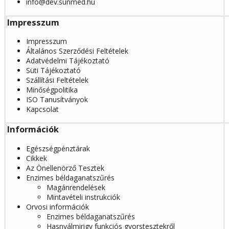
info@dev.sunmed.hu
Impresszum
Impresszum
Általános Szerződési Feltételek
Adatvédelmi Tájékoztató
Süti Tájékoztató
Szállítási Feltételek
Minőségpolitika
ISO Tanusítványok
Kapcsolat
Információk
Egészségpénztárak
Cikkek
Az Önellenörző Tesztek
Enzimes béldaganatszűrés
Magánrendelések
Mintavételi instrukciók
Orvosi információk
Enzimes béldaganatszűrés
Hasnyálmirigy funkciós gyorstesztekről