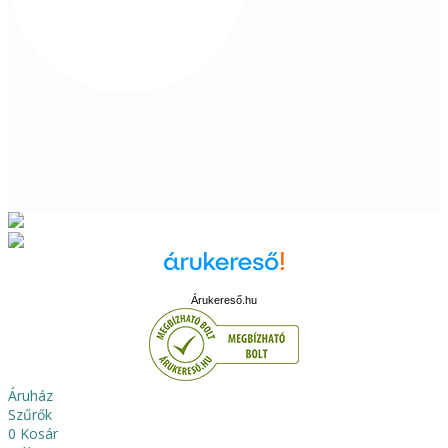
Árukereső.hu
Áruház
Szűrők
0
Kosár