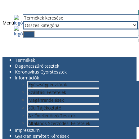
Menü
Termékek
Daganatszűrő tesztek
Koronavírus Gyorstesztek
Információk
Egészségpénztárak
Szállítási Feltételek
Magánrendelések
Süti Tájékoztató
Az Önellenörző Tesztek
Általános Szerződési Feltételek
Impresszum
Gyakran Ismételt Kérdések