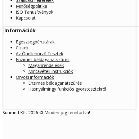
Szállítási Feltételek
Minőségpolitika
ISO Tanusítványok
Kapcsolat
Információk
Egészségpénztárak
Cikkek
Az Önellenörző Tesztek
Enzimes béldaganatszűrés
Magánrendelések
Mintavételi instrukciók
Orvosi információk
Enzimes béldaganatszűrés
Hasnyálmirigy funkciós gyorstesztekről
Sunmed Kft. 2026 © Minden jog fenntartva!