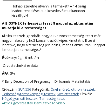
teszt
8
Holnap szeretné átvenni a terméket? A 14 óráig
napos
leadott rendeléseket a következő munkanapon
(1x)
kiszállítjuk!
mennyiség
A BIOSYNEX terhességi teszt 8 nappal az aktus után
mutatja ki a terhességet
Klinikai tesztek igazolták, hogy a Biosynex terhességi teszt már
nagyon alacsony hcG koncentrációt képes kimutatni. E teszi
lehetővé, hogy a terhesség jele nélkül, már az aktus után 8 nappal
kimutatja a terhességet.*
Érzékenység: 10 mUI/ml
Orvostechnikai eszköz.
ÁFA
: 5%
* Early Detection of Pregnancy – Dr Ioannis Mataliotakis
Cikkszám:
SUN556
Kategóriák:
Önellenőrző, otthoni tesztek
,
Terhességi/termékenységi tesztek
,
Vizelettesztek
Címkék:
Nőgyógyászati tesztek
,
Terhességi teszt
Akciós gyorstesztek
Bemutatkozó videó