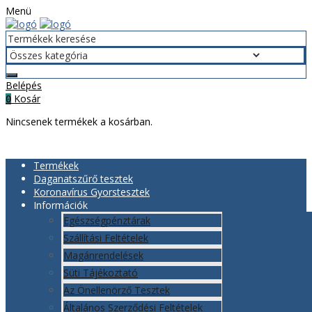
Menü
Belépés
Kosár
0
Nincsenek termékek a kosárban.
Termékek
Daganatszűrő tesztek
Koronavírus Gyorstesztek
Információk
Egészségpénztárak
Szállítási Feltételek
Magánrendelések
Süti Tájékoztató
Az Önellenörző Tesztek
Általános Szerződési Feltételek