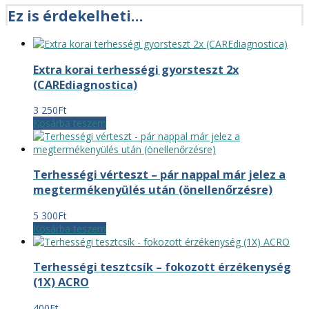
Ez is érdekelheti…
Extra korai terhességi gyorsteszt 2x
(CAREdiagnostica)
3 250
Ft
Kosárba teszem
Terhességi vérteszt – pár nappal már jelez a
megtermékenyülés után (önellenőrzésre)
5 300
Ft
Kosárba teszem
Terhességi tesztcsík – fokozott érzékenység
(1X) ACRO
400
Ft