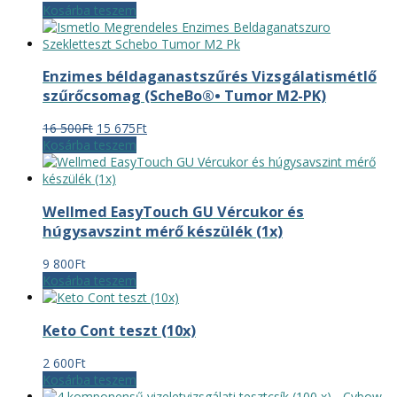
Kosárba teszem
Enzimes béldaganastszűrés Vizsgálatismétlő
szűrőcsomag (ScheBo®• Tumor M2-PK)
Original
Current
16 500
Ft
15 675
Ft
price
price
Kosárba teszem
was:
is:
16
15
500Ft.
675Ft.
Wellmed EasyTouch GU Vércukor és
húgysavszint mérő készülék (1x)
9 800
Ft
Kosárba teszem
Keto Cont teszt (10x)
2 600
Ft
Kosárba teszem