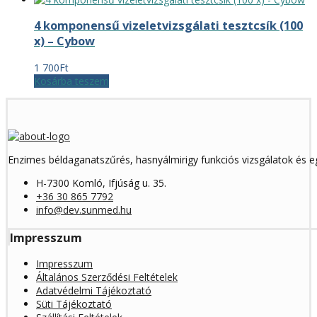
4 komponensű vizeletvizsgálati tesztcsík (100
x) – Cybow
1 700
Ft
Kosárba teszem
Enzimes béldaganatszűrés, hasnyálmirigy funkciós vizsgálatok és 
H-7300 Komló, Ifjúság u. 35.
+36 30 865 7792
info@dev.sunmed.hu
Impresszum
Impresszum
Általános Szerződési Feltételek
Adatvédelmi Tájékoztató
Süti Tájékoztató