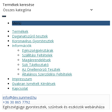
Menü
Termékek
Daganatszűrő tesztek
Koronavírus Gyorstesztek
Információk
Egészségpénztárak
Szállítási Feltételek
Magánrendelések
Süti Tájékoztató
Az Önellenörző Tesztek
Általános Szerződési Feltételek
Impresszum
Gyakran Ismételt Kérdések
Kapcsolat
info@dev.sunmed.hu
+36 30 865 7792
Egészségügyi gyorstesztek, szűrések és eszközök webáruháza