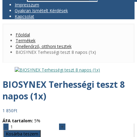
Impresszum
Gyakran Ismételt Kérdések
Kapcsolat
Főoldal
Termékek
Önellenőrző, otthoni tesztek
BIOSYNEX Terhességi teszt 8 napos (1x)
BIOSYNEX Terhességi teszt 8
napos (1x)
1 850
Ft
ÁFA tartalom:
5%
BIOSYNEX
Terhességi
Kosárba teszem