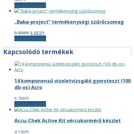
Kosárba teszem
„Baba-project” termékenységi szűrőcsomag
Original
Current
9 350
Ft
8 883
Ft
price
price
Kosárba teszem
was:
is:
9
8
Kapcsolódó termékek
350Ft.
883Ft.
14 komponensű vizeletvizsgáló gyorsteszt (100
db-os) Acro
9 700
Ft
Kosárba teszem
Accu-Chek Active Kit vércukormérő készlet
4 150
Ft