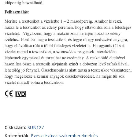
időpontig használható.
Felhasználás:
Merítse a tesztcsíkot a vizeletbe 1 – 2 másodpercig. Amikor kiveszi,
húzza le a tesztcsíkot az edény peremén, hogy eltávolítsa róla a felesleges
vizeletet. Vigyázzon, hogy a reakció zóna ne érjen hozzá az edény
széléhez. Fordítsa meg a tesztcsíkot, és tegye rá egy nedvszívó anyagra,
hogy eltávolítsa róla a többi felesleges vizeletet is. Ha ugyanis túl sok
vizelet marad a tesztcsíkon, a szomszédos reagensek interakcióba
léphetnek egymással és torzulhat az eredmény. A reakcióidő elteltével
hasonlítsa össze a tesztcsík sávjainak színét a dobozon lévő színskálával,
lehetőlég jó fénynél. Összehasonlítás alatt tartsa a tesztcsíkot vízszintesen,
hogy megelőzze a kémiai anyagok összekeveredését, ha mégis túl sok
vizelet maradt volna a tesztcsíkon.
Cikkszám:
SUN127
Kategóriák:
Egészségügyi szakembereknek és