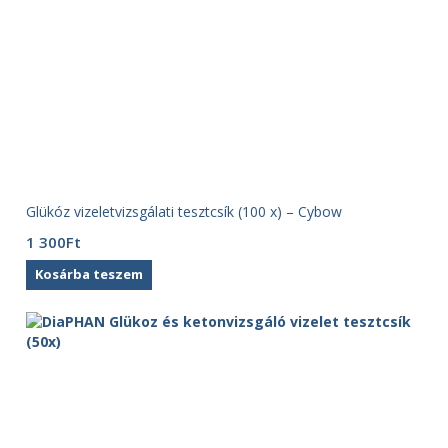
Glükóz vizeletvizsgálati tesztcsík (100 x) – Cybow
1 300
Ft
Kosárba teszem