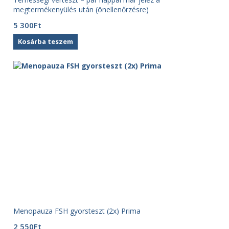
megtermékenyülés után (önellenőrzésre)
5 300
Ft
Kosárba teszem
Menopauza FSH gyorsteszt (2x) Prima
2 550
Ft