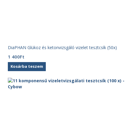
DiaPHAN Glükoz és ketonvizsgáló vizelet tesztcsík (50x)
1 400
Ft
Kosárba teszem