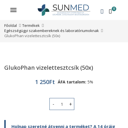
0
Menü
Főoldal
Termékek
Egészségügyi szakembereknek és laboratóriumoknak
GlukoPhan vizelettesztcsík (50x)
GlukoPhan vizelettesztcsík (50x)
1 250
Ft
ÁFA tartalom:
5%
GlukoPhan vizelettesztcsík (50x) me
Holnap szeretné átvenni a terméket? A 14 óráig