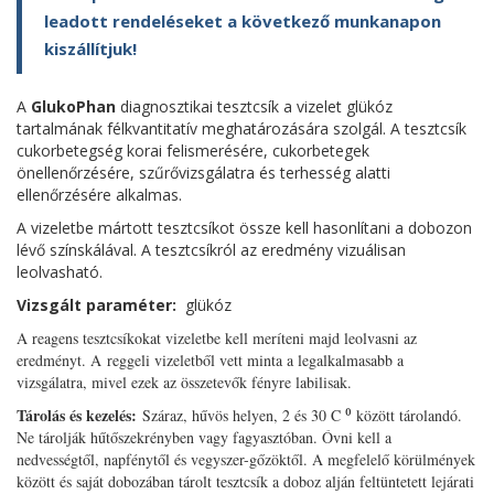
leadott rendeléseket a következő munkanapon
kiszállítjuk!
A
GlukoPhan
diagnosztikai tesztcsík a vizelet glükóz
tartalmának félkvantitatív meghatározására szolgál. A tesztcsík
cukorbetegség korai felismerésére, cukorbetegek
önellenőrzésére, szűrővizsgálatra és terhesség alatti
ellenőrzésére alkalmas.
A vizeletbe mártott tesztcsíkot össze kell hasonlítani a dobozon
lévő színskálával. A tesztcsíkról az eredmény vizuálisan
leolvasható.
Vizsgált paraméter:
glükóz
A reagens tesztcsíkokat vizeletbe kell meríteni majd leolvasni az
eredményt. A reggeli vizeletből vett minta a legalkalmasabb a
vizsgálatra, mivel ezek az összetevők fényre labilisak.
Tárolás és kezelés:
Száraz, hűvös helyen, 2 és 30 C ⁰ között tárolandó.
Ne tárolják hűtőszekrényben vagy fagyasztóban. Óvni kell a
nedvességtől, napfénytől és vegyszer-gőzöktől. A megfelelő körülmények
között és saját dobozában tárolt tesztcsík a doboz alján feltüntetett lejárati