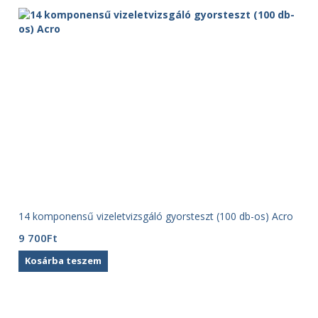
14 komponensű vizeletvizsgáló gyorsteszt (100 db-os) Acro
9 700
Ft
Kosárba teszem