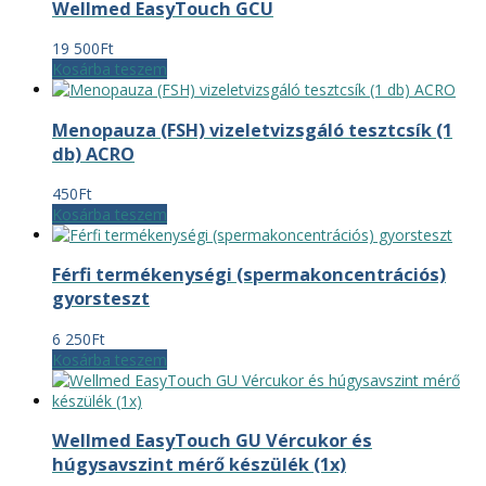
Wellmed EasyTouch GCU
19 500
Ft
Kosárba teszem
Menopauza (FSH) vizeletvizsgáló tesztcsík (1
db) ACRO
450
Ft
Kosárba teszem
Férfi termékenységi (spermakoncentrációs)
gyorsteszt
6 250
Ft
Kosárba teszem
Wellmed EasyTouch GU Vércukor és
húgysavszint mérő készülék (1x)