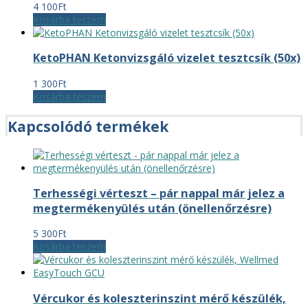
4 100
Ft
Kosárba teszem
KetoPHAN Ketonvizsgáló vizelet tesztcsík (50x)
1 300
Ft
Kosárba teszem
Kapcsolódó termékek
Terhességi vérteszt – pár nappal már jelez a
megtermékenyülés után (önellenőrzésre)
5 300
Ft
Kosárba teszem
Vércukor és koleszterinszint mérő készülék,