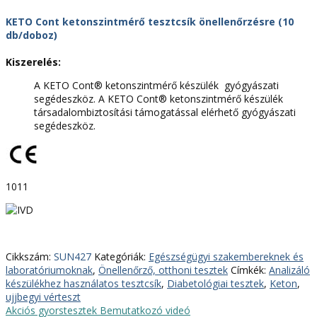
KETO Cont ketonszintmérő tesztcsík önellenőrzésre (10
db/doboz)
Kiszerelés:
A KETO Cont® ketonszintmérő készülék gyógyászati
segédeszköz. A KETO Cont® ketonszintmérő készülék
társadalombiztosítási támogatással elérhető gyógyászati
segédeszköz.
1011
Cikkszám:
SUN427
Kategóriák:
Egészségügyi szakembereknek és
laboratóriumoknak
,
Önellenőrző, otthoni tesztek
Címkék:
Analizáló
készülékhez használatos tesztcsík
,
Diabetológiai tesztek
,
Keton
,
ujjbegyi vérteszt
Akciós gyorstesztek
Bemutatkozó videó