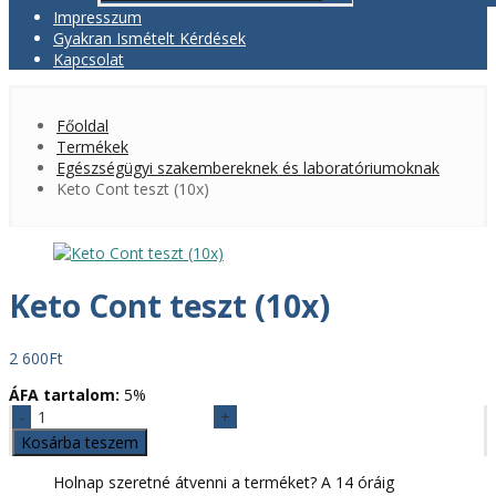
Impresszum
Gyakran Ismételt Kérdések
Kapcsolat
Főoldal
Termékek
Egészségügyi szakembereknek és laboratóriumoknak
Keto Cont teszt (10x)
Keto Cont teszt (10x)
2 600
Ft
ÁFA tartalom:
5%
Keto
Cont
Kosárba teszem
teszt
(10x)
Holnap szeretné átvenni a terméket? A 14 óráig