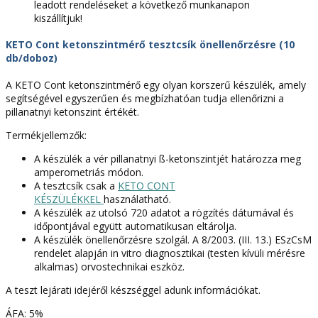
mennyiség
leadott rendeléseket a következő munkanapon
kiszállítjuk!
KETO Cont ketonszintmérő tesztcsík önellenőrzésre (10
db/doboz)
A KETO Cont ketonszintmérő egy olyan korszerű készülék, amely
segítségével egyszerűen és megbízhatóan tudja ellenőrizni a
pillanatnyi ketonszint értékét.
Termékjellemzők:
A készülék a vér pillanatnyi ß-ketonszintjét határozza meg
amperometriás módon.
A tesztcsík csak a
KETO CONT
KÉSZÜLÉKKEL
használatható.
A készülék az utolsó 720 adatot a rögzítés dátumával és
időpontjával együtt automatikusan eltárolja.
A készülék önellenőrzésre szolgál. A 8/2003. (III. 13.) ESzCsM
rendelet alapján in vitro diagnosztikai (testen kívüli mérésre
alkalmas) orvostechnikai eszköz.
A teszt lejárati idejéről készséggel adunk információkat.
ÁFA: 5%