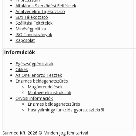
Általános Szerződési Feltételek
Adatvédelmi Tájékoztató
Süti Tájékoztató
Szállítási Feltételek
Minőségpolitika
ISO Tanusítványok
Kapcsolat
Információk
Egészségpénztárak
Cikkek
Az Önellenörző Tesztek
Enzimes béldaganatszűrés
Magánrendelések
Mintavételi instrukciók
Orvosi információk
Enzimes béldaganatszűrés
Hasnyálmirigy funkciós gyorstesztekről
Sunmed Kft. 2026 © Minden jog fenntartva!