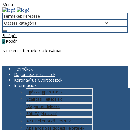
Menü
Belépés
Kosár
0
Nincsenek termékek a kosárban.
Termékek
Daganatszűrő tesztek
Koronavírus Gyorstesztek
Információk
Egészségpénztárak
Szállítási Feltételek
Magánrendelések
Süti Tájékoztató
Az Önellenörző Tesztek
Általános Szerződési Feltételek