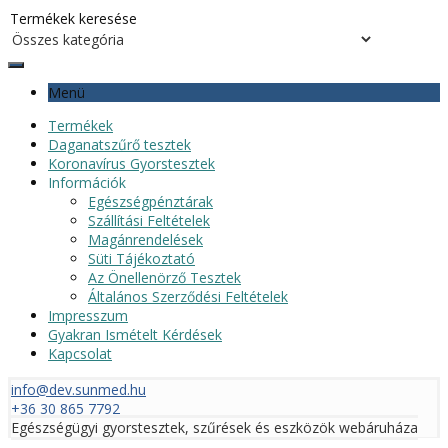
Menü
Termékek
Daganatszűrő tesztek
Koronavírus Gyorstesztek
Információk
Egészségpénztárak
Szállítási Feltételek
Magánrendelések
Süti Tájékoztató
Az Önellenörző Tesztek
Általános Szerződési Feltételek
Impresszum
Gyakran Ismételt Kérdések
Kapcsolat
info@dev.sunmed.hu
+36 30 865 7792
Egészségügyi gyorstesztek, szűrések és eszközök webáruháza