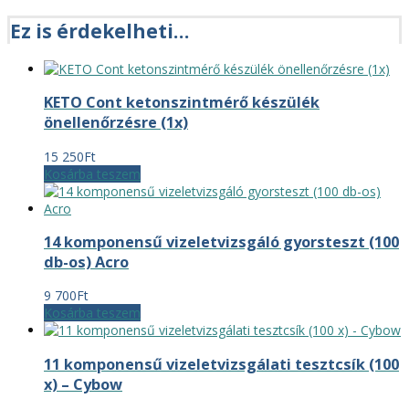
Ez is érdekelheti…
KETO Cont ketonszintmérő készülék
önellenőrzésre (1x)
15 250
Ft
Kosárba teszem
14 komponensű vizeletvizsgáló gyorsteszt (100
db-os) Acro
9 700
Ft
Kosárba teszem
11 komponensű vizeletvizsgálati tesztcsík (100
x) – Cybow