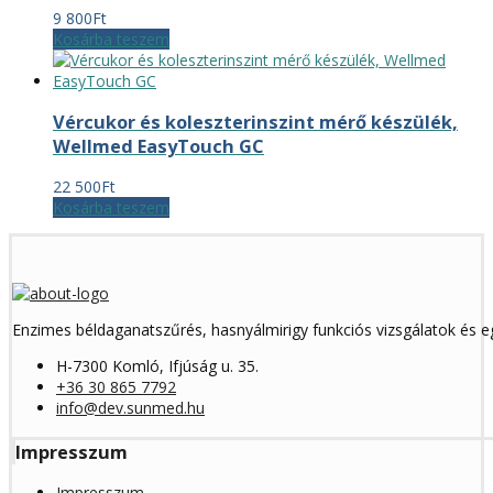
9 800
Ft
Kosárba teszem
Vércukor és koleszterinszint mérő készülék,
Wellmed EasyTouch GC
22 500
Ft
Kosárba teszem
Enzimes béldaganatszűrés, hasnyálmirigy funkciós vizsgálatok és 
H-7300 Komló, Ifjúság u. 35.
+36 30 865 7792
info@dev.sunmed.hu
Impresszum
Impresszum