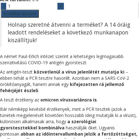
was:
is:
COVID-
25
19
19
Kosárba teszem
000Ft.
500Ft.
Antigén
Holnap szeretné átvenni a terméket? A 14 óráig
gyorsteszt
4
leadott rendeléseket a következő munkanapon
az
kiszállítjuk!
1-
ben
(25x)
A német Paul-Erlich intézet szerint a lehetséges legmagasabb
Lifecosm
szenzitivitású COVID-19 antigén gyorsteszt.
mennyiség
Az antigén-teszt
közvetlenül a vírus jelenlétét mutatja ki
–
ebben tehát a PCR tesztre hasonlít. Azonban nem a SARS-CoV-2
örökítőanyagát, hanem annak egy
kifejezetten rá jellemző
fehérjéjét észleli
.
A teszt érzékeny az
omicron vírusvariánsra is
.
Bár némiképp kevésbé érzékenyek, mint a PCR tesztek (azok a
tünetek megjelenését követően hosszabb ideig mutatják ki a vírust),
különösen alkalmasak arra, hogy
a szerológiai
gyorstesztekkel kombinálva
használják őket. Ugyanis
pontosan
abban az időintervallumban jelzik a fertőzöttséget,