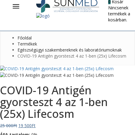
Kosár
0
Menü
Nincsenek
termékek a
kosárban.
Főoldal
Termékek
Egészségügyi szakembereknek és laboratóriumoknak
COVID-19 Antigén gyorsteszt 4 az 1-ben (25x) Lifecosm
COVID-19 Antigén
gyorsteszt 4 az 1-ben
(25x) Lifecosm
Original
Current
25 000
Ft
19 500
Ft
price
price
ÁFA tartalom:
0%