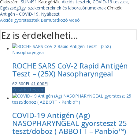
Cikkszám:
SUN491
Kategóriák:
Akciós tesztek
,
COVID-19 tesztek
,
Egészségügyi szakembereknek és laboratóriumoknak
Címkék:
Antigén - COVID-19
,
Nyálteszt
Akciós gyorstesztek
Bemutatkozó videó
Ez is érdekelheti…
ROCHE SARS CoV-2 Rapid Antigén
Teszt – (25X) Nasopharyngeal
Original
Current
62 500
Ft
41 000
Ft
price
price
Kosárba teszem
was:
is:
62
41
500Ft.
000Ft.
COVID-19 Antigén (Ag)
NASOPHARYNGEAL gyorsteszt 25
teszt/doboz ( ABBOTT – Panbio™)