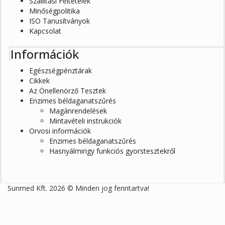
Szállítási Feltételek
Minőségpolitika
ISO Tanusítványok
Kapcsolat
Információk
Egészségpénztárak
Cikkek
Az Önellenörző Tesztek
Enzimes béldaganatszűrés
Magánrendelések
Mintavételi instrukciók
Orvosi információk
Enzimes béldaganatszűrés
Hasnyálmirigy funkciós gyorstesztekről
Sunmed Kft. 2026 © Minden jog fenntartva!