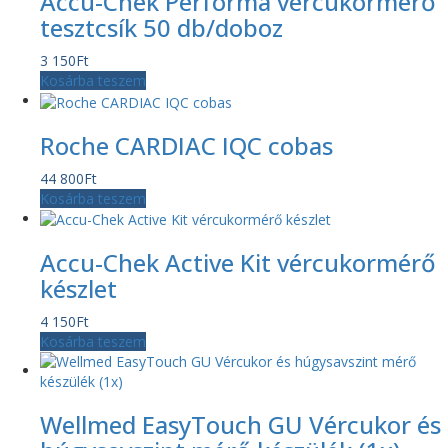
Accu-Chek Performa vércukormérő
tesztcsík 50 db/doboz
3 150
Ft
Kosárba teszem
Roche CARDIAC IQC cobas
44 800
Ft
Kosárba teszem
Accu-Chek Active Kit vércukormérő
készlet
4 150
Ft
Kosárba teszem
Wellmed EasyTouch GU Vércukor és