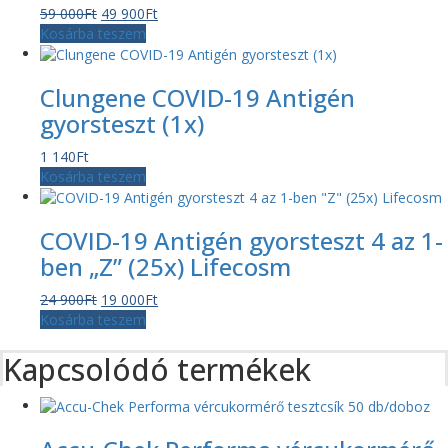
Original
Current
59 000
Ft
49 900
Ft
price
price
Kosárba teszem
was:
is:
59
49
Clungene COVID-19 Antigén
000Ft.
900Ft.
gyorsteszt (1x)
1 140
Ft
Kosárba teszem
COVID-19 Antigén gyorsteszt 4 az 1-
ben „Z” (25x) Lifecosm
Original
Current
24 900
Ft
19 000
Ft
price
price
Kosárba teszem
was:
is:
Kapcsolódó termékek
24
19
900Ft.
000Ft.