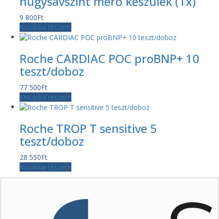
húgysavszint mérő készülék (1x)
9 800
Ft
Kosárba teszem
Roche CARDIAC POC proBNP+ 10
teszt/doboz
77 500
Ft
Kosárba teszem
Roche TROP T sensitive 5
teszt/doboz
28 550
Ft
Kosárba teszem