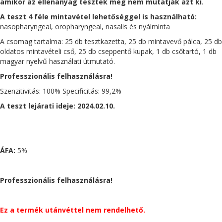
amikor az ellenanyag tesztek még nem mutatják azt ki
.
A teszt 4 féle mintavétel lehetőséggel is használható:
nasopharyngeal, oropharyngeal, nasalis és nyálminta
A csomag tartalma: 25 db tesztkazetta, 25 db mintavevő pálca, 25 db
oldatos mintavételi cső, 25 db cseppentő kupak, 1 db csőtartó, 1 db
magyar nyelvű használati útmutató.
Professzionális felhasználásra!
Szenzitivitás: 100% Specificitás: 99,2%
A teszt lejárati ideje: 2024.02.10.
ÁFA:
5%
Professzionális felhasználásra!
Ez a termék utánvéttel nem rendelhető.