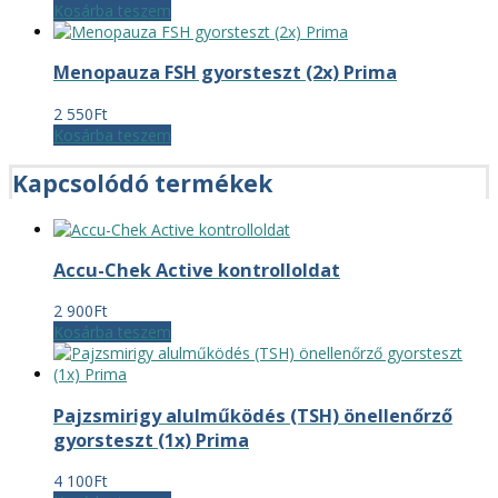
Kosárba teszem
Menopauza FSH gyorsteszt (2x) Prima
2 550
Ft
Kosárba teszem
Kapcsolódó termékek
Accu-Chek Active kontrolloldat
2 900
Ft
Kosárba teszem
Pajzsmirigy alulműködés (TSH) önellenőrző
gyorsteszt (1x) Prima
4 100
Ft