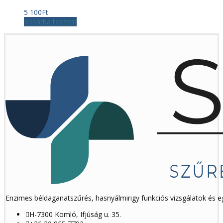
5 100
Ft
Kosárba teszem
Enzimes béldaganatszűrés, hasnyálmirigy funkciós vizsgálatok és 
H-7300 Komló, Ifjúság u. 35.