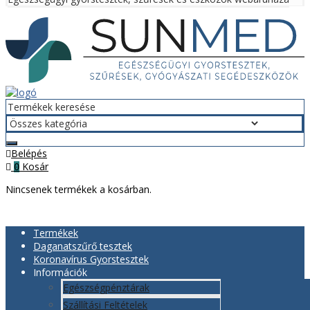
Menü
Belépés
Kosár
0
Nincsenek termékek a kosárban.
Termékek
Daganatszűrő tesztek
Koronavírus Gyorstesztek
Információk
Egészségpénztárak
Szállítási Feltételek