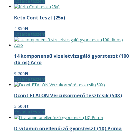
Kosárba teszem
Keto Cont teszt (25x)
4 850
Ft
Kosárba teszem
14 komponensű vizeletvizsgáló gyorsteszt (100
db-os) Acro
9 700
Ft
Kosárba teszem
Dcont ETALON Vércukormérő tesztcsík (50X)
3 500
Ft
Kosárba teszem
D-vitamin önellenőrző gyorsteszt (1X) Prima