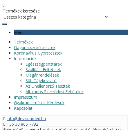
Menü
Termékek
Daganatszűrő tesztek
Koronavírus Gyorstesztek
Információk
Egészségpénztárak
Szállítási Feltételek
Magánrendelések
Süti Tájékoztató
Az Önellenörző Tesztek
Általános Szerződési Feltételek
Impresszum
Gyakran Ismételt Kérdések
Kapcsolat
info@dev.sunmed.hu
+36 30 865 7792
Egészségügyi gyorstesztek, szűrések és eszközök webáruháza