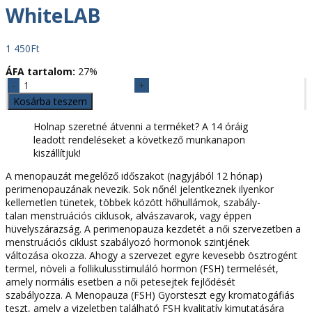
WhiteLAB
1 450
Ft
ÁFA tartalom:
27%
Menopauza
(FSH)
Kosárba teszem
gyorsteszt
vizeletből
Holnap szeretné átvenni a terméket? A 14 óráig
önellenőrzésre
leadott rendeléseket a következő munkanapon
(2x)
kiszállítjuk!
WhiteLAB
A menopauzát megelőző időszakot (nagyjából 12 hónap)
mennyiség
perimenopauzának nevezik. Sok nőnél jelentkeznek ilyenkor
kellemetlen tünetek, többek között hőhullámok, szabály-
talan menstruációs ciklusok, alvászavarok, vagy éppen
hüvelyszárazság. A perimenopauza kezdetét a női szervezetben a
menstruációs ciklust szabályozó hormonok szintjének
változása okozza. Ahogy a szervezet egyre kevesebb ösztrogént
termel, növeli a follikulusstimuláló hormon (FSH) termelését,
amely normális esetben a női petesejtek fejlődését
szabályozza. A Menopauza (FSH) Gyorsteszt egy kromatogáfiás
teszt, amely a vizeletben található FSH kvalitatív kimutatására