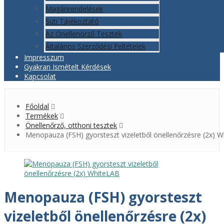
Magánrendelések
Süti Tájékoztató
Az Önellenörző Tesztek
Általános Szerződési Feltételek
Impresszum
Gyakran Ismételt Kérdések
Kapcsolat
Főoldal
Termékek
Önellenőrző, otthoni tesztek
Menopauza (FSH) gyorsteszt vizeletből önellenőrzésre (2x) 
Menopauza (FSH) gyorsteszt
vizeletből önellenőrzésre (2x)