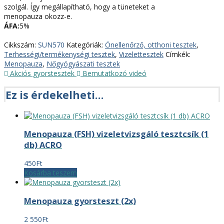
szolgál. Így megállapítható, hogy a tüneteket a
menopauza okozz-e.
ÁFA:
5%
Cikkszám:
SUN570
Kategóriák:
Önellenőrző, otthoni tesztek
,
Terhességi/termékenységi tesztek
,
Vizelettesztek
Címkék:
Menopauza
,
Nőgyógyászati tesztek
Akciós gyorstesztek
Bemutatkozó videó
Ez is érdekelheti…
Menopauza (FSH) vizeletvizsgáló tesztcsík (1
db) ACRO
450
Ft
Kosárba teszem
Menopauza gyorsteszt (2x)
2 550
Ft