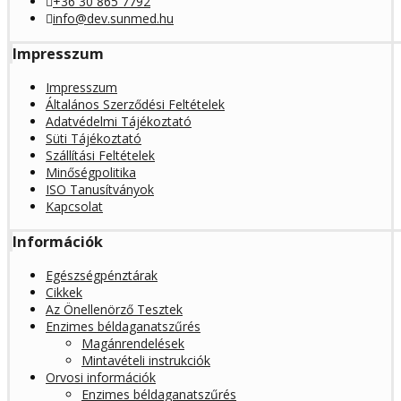
+36 30 865 7792
info@dev.sunmed.hu
Impresszum
Impresszum
Általános Szerződési Feltételek
Adatvédelmi Tájékoztató
Süti Tájékoztató
Szállítási Feltételek
Minőségpolitika
ISO Tanusítványok
Kapcsolat
Információk
Egészségpénztárak
Cikkek
Az Önellenörző Tesztek
Enzimes béldaganatszűrés
Magánrendelések
Mintavételi instrukciók
Orvosi információk
Enzimes béldaganatszűrés