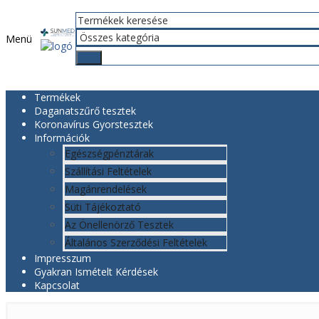
Menü
Termékek
Daganatszűrő tesztek
Koronavírus Gyorstesztek
Információk
Egészségpénztárak
Szállítási Feltételek
Magánrendelések
Süti Tájékoztató
Az Önellenörző Tesztek
Általános Szerződési Feltételek
Impresszum
Gyakran Ismételt Kérdések
Kapcsolat