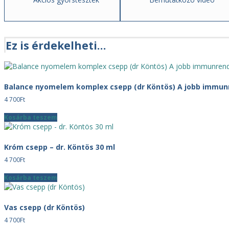
Ez is érdekelheti…
Balance nyomelem komplex csepp (dr Köntös) A jobb immun
4 700
Ft
Kosárba teszem
Króm csepp – dr. Köntös 30 ml
4 700
Ft
Kosárba teszem
Vas csepp (dr Köntös)
4 700
Ft