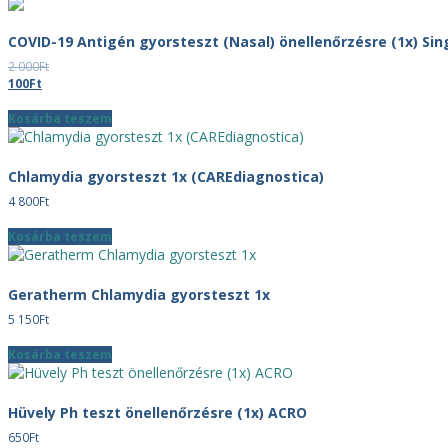
COVID-19 Antigén gyorsteszt (Nasal) önellenőrzésre (1x) Sin
2 000
Ft
Original
Current
100
Ft
price
price
was:
is:
Kosárba teszem
2
100Ft.
000Ft.
Chlamydia gyorsteszt 1x (CAREdiagnostica)
4 800
Ft
Kosárba teszem
Geratherm Chlamydia gyorsteszt 1x
5 150
Ft
Kosárba teszem
Hüvely Ph teszt önellenőrzésre (1x) ACRO
650
Ft