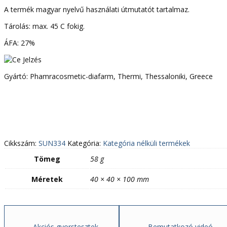
A termék magyar nyelvű használati útmutatót tartalmaz.
Tárolás: max. 45 C fokig.
ÁFA: 27%
Gyártó: Phamracosmetic-diafarm, Thermi, Thessaloniki, Greece
Cikkszám:
SUN334
Kategória:
Kategória nélküli termékek
Tömeg
58 g
Méretek
40 × 40 × 100 mm
Akciós gyorstesztek
Bemutatkozó videó