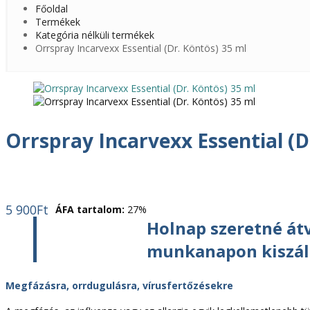
Főoldal
Termékek
Kategória nélküli termékek
Orrspray Incarvexx Essential (Dr. Köntös) 35 ml
Orrspray Incarvexx Essential (D
5 900
Ft
ÁFA tartalom:
27%
Holnap szeretné átv
munkanapon kiszáll
Megfázásra, orrdugulásra, vírusfertőzésekre