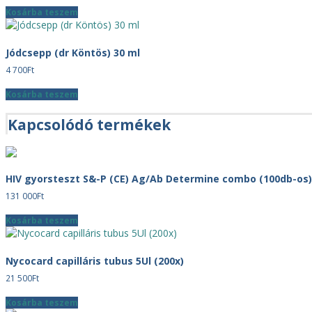
Kosárba teszem
Jódcsepp (dr Köntös) 30 ml
4 700
Ft
Kosárba teszem
Kapcsolódó termékek
HIV gyorsteszt S&-P (CE) Ag/Ab Determine combo (100db-os
131 000
Ft
Kosárba teszem
Nycocard capilláris tubus 5Ul (200x)
21 500
Ft
Kosárba teszem