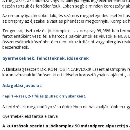
A megfázás, az influenza vagy az allergia egyik legkellemetlenebb t
tisztán tartsuk és fertőtlenítsük. Ebben segít a minden korosztál
Az orrspray igazán sokoldalú, és számos megbetegedés esetén haszná
az orrspray az éjszakai alvást és pihenést is megkönnyíti. Komplex ha
Tengeri só, tiszta víz és jódkomplex – az orrspray 99,98%-ban ter
fertőtlenítőként veszi fel a harcot a baktériumok és vírusok elle
összetevőknek köszönhetően nem okoz irritációt vagy allergiás reakc
beszerezhetik.
Gyermekeknek, felnőtteknek, időseknek
A klinikailag tesztelt DR. KÖNTÖS INCARVEXX® Essential Orrspray 
koronavírusnak különösen kitett idősebb korosztálynak is ajánlott, a
Adagolási javaslat:
napi 1-4-szer, 2-4 fújás (puffer) orrlyukanként.
A fertőzések megakadályozása érdekében ne használják többen ugy
Gyermekek elől tartsa elzárva!
A kutatások szerint a jódkomplex 90 másodperc elpusztítja