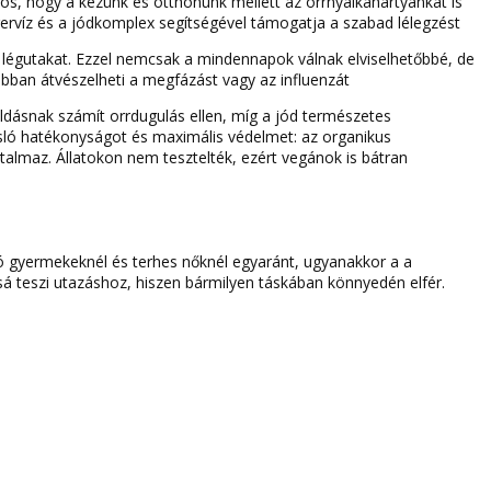
tos, hogy a kezünk és otthonunk mellett az orrnyálkahártyánkat is
ervíz és a jódkomplex segítségével támogatja a szabad lélegzést
a légutakat. Ezzel nemcsak a mindennapok válnak elviselhetőbbé, de
rsabban átvészelheti a megfázást vagy az influenzát
ldásnak számít orrdugulás ellen, míg a jód természetes
asló hatékonyságot és maximális védelmet: az organikus
talmaz. Állatokon nem tesztelték, ezért vegánok is bátran
ó gyermekeknél és terhes nőknél egyaránt, ugyanakkor a a
issá teszi utazáshoz, hiszen bármilyen táskában könnyedén elfér.