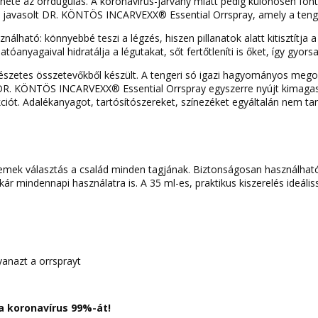
ünete az orrdugulás. A koronavírus-járvány miatt pedig különösen fon
ynak javasolt DR. KÖNTÖS INCARVEXX® Essential Orrspray, amely a teng
lható: könnyebbé teszi a légzés, hiszen pillanatok alatt kitisztítja 
tóanyagaival hidratálja a légutakat, sőt fertőtleníti is őket, így gyo
mészetes összetevőkből készült. A tengeri só igazi hagyományos mego
n. A DR. KÖNTÖS INCARVEXX® Essential Orrspray egyszerre nyújt kimag
iót. Adalékanyagot, tartósítószereket, színezéket egyáltalán nem tar
remek választás a család minden tagjának. Biztonságosan használhat
kár mindennapi használatra is. A 35 ml-es, praktikus kiszerelés ideál
anazt a orrsprayt
 a koronavírus 99%-át!