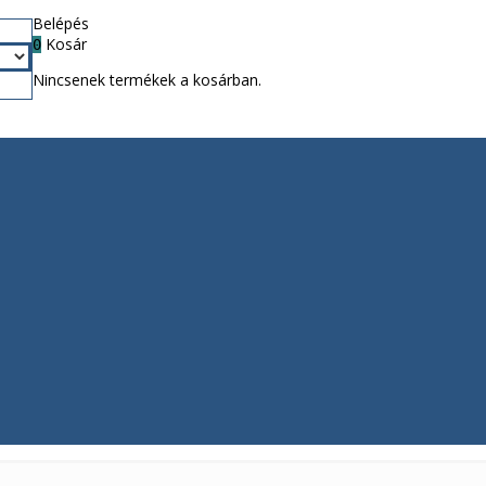
Belépés
Kosár
0
Nincsenek termékek a kosárban.