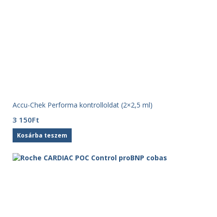
Accu-Chek Performa kontrolloldat (2×2,5 ml)
3 150
Ft
Kosárba teszem