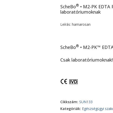
®
ScheBo
• M2-PK EDTA 
laboratóriumoknak
Leírás: hamarosan
®
ScheBo
• M2-PK™ EDTA
Csak laboratóriumoknak!
Cikkszám:
SUN133
Kategóriák:
Egészségügyi szak