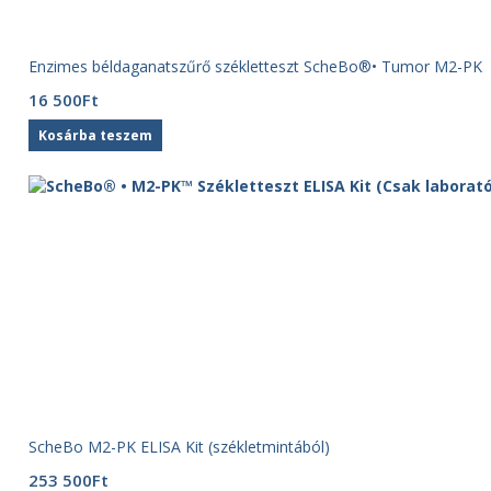
Enzimes béldaganatszűrő székletteszt ScheBo®• Tumor M2-PK
16 500
Ft
Kosárba teszem
ScheBo M2-PK ELISA Kit (székletmintából)
253 500
Ft