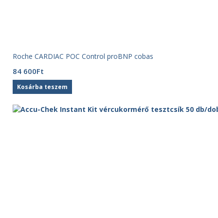
Roche CARDIAC POC Control proBNP cobas
84 600
Ft
Kosárba teszem