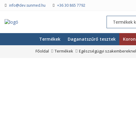
info@dev.sunmed.hu
+36 30 865 7792
Termékek
Daganatszűrő tesztek
Koron
Főoldal
Termékek
Egészségügyi szakembereknek