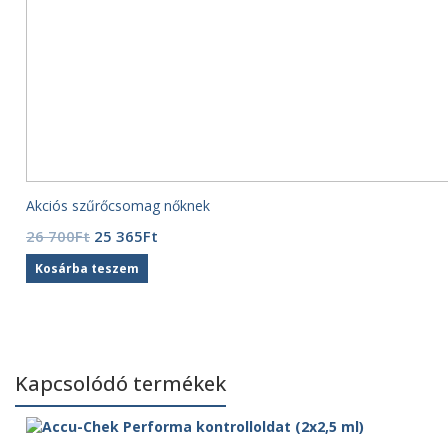
Akciós szűrőcsomag nőknek
Original
Current
26 700
Ft
25 365
Ft
price
price
Kosárba teszem
was:
is:
26
25
700Ft.
365Ft.
Kapcsolódó termékek