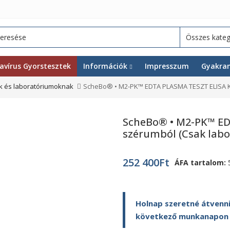
avírus Gyorstesztek
Információk
Impresszum
Gyakran
 és laboratóriumoknak
ScheBo® • M2-PK™ EDTA PLASMA TESZT ELISA Ki
ScheBo® • M2-PK™ ED
szérumból (Csak lab
252 400
Ft
ÁFA tartalom:
Holnap szeretné átvenni
következő munkanapon ki