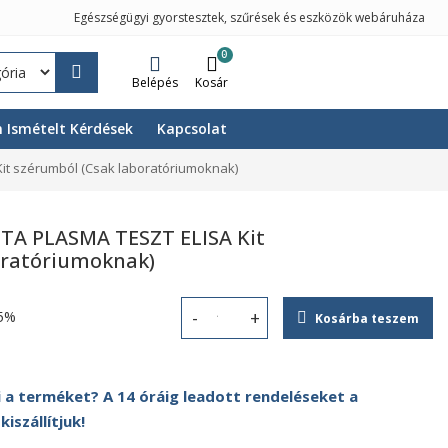
Egészségügyi gyorstesztek, szűrések és eszközök webáruháza
0
Belépés
Kosár
 Ismételt Kérdések
Kapcsolat
t szérumból (Csak laboratóriumoknak)
TA PLASMA TESZT ELISA Kit
oratóriumoknak)
5%
Kosárba teszem
ScheBo® • M2-PK™ EDTA PLASMA TESZ
 a terméket? A 14 óráig leadott rendeléseket a
szállítjuk!