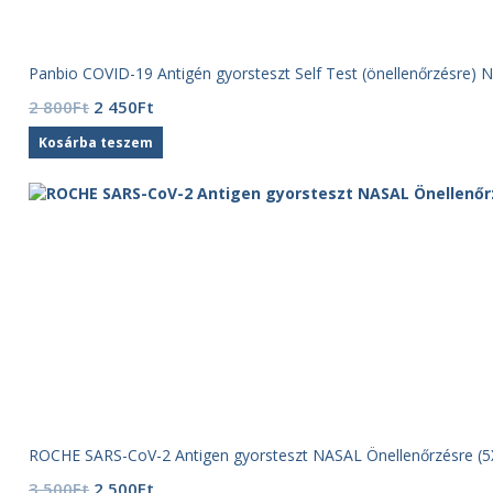
Panbio COVID-19 Antigén gyorsteszt Self Test (önellenőrzésre) 
Original
Current
2 800
Ft
2 450
Ft
price
price
Kosárba teszem
was:
is:
2
2
800Ft.
450Ft.
ROCHE SARS-CoV-2 Antigen gyorsteszt NASAL Önellenőrzésre (5
Original
Current
3 500
Ft
2 500
Ft