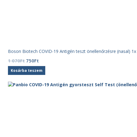
Boson Biotech COVID-19 Antigén teszt önellenőrzésre (nasal) 1x
Original
Current
1 070
Ft
750
Ft
price
price
Kosárba teszem
was:
is:
1
750Ft.
070Ft.