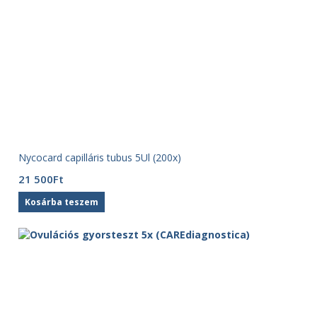
Nycocard capilláris tubus 5Ul (200x)
21 500
Ft
Kosárba teszem