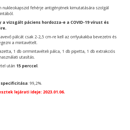
 nukleokapszid fehérje antigénjének kimutatására szolgál
intából.
 a vizsgált páciens hordozza-e a COVID-19 vírust és
re.
avevő pálcát csak 2-2,5 cm-re kell az orrlyukakba bevezetni és
gezni a mintavételt.
zetta, 1 db orrmintavételi pálca, 1 db pipetta, 1 db extrakciós
asználati utasítás.
étel után
15 perccel
.
specificitása
: 99,2%.
ztek lejárati ideje: 2023.01.06.