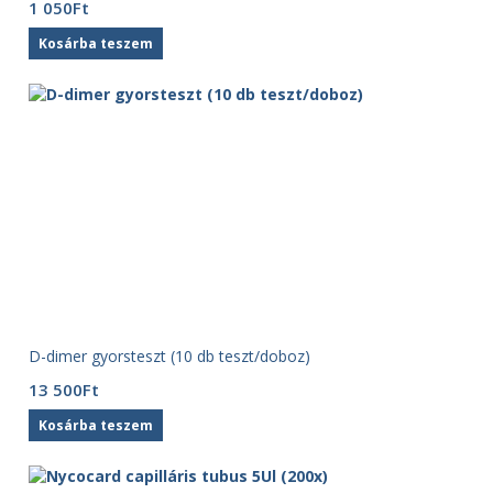
1 050
Ft
Kosárba teszem
D-dimer gyorsteszt (10 db teszt/doboz)
13 500
Ft
Kosárba teszem