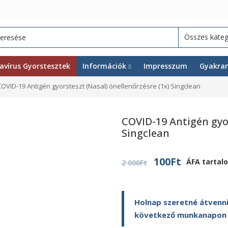
avírus Gyorstesztek
Információk
Impresszum
Gyakran
COVID-19 Antigén gyorsteszt (Nasal) önellenőrzésre (1x) Singclean
COVID-19 Antigén gyor
Singclean
Original
Current
100
Ft
ÁFA tartal
2 000
Ft
price
price
was:
is:
Holnap szeretné átvenni
2
100Ft.
következő munkanapon ki
000Ft.