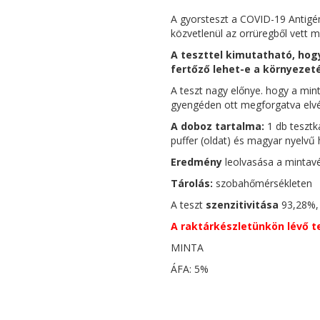
A gyorsteszt a COVID-19 Antigén
közvetlenül az orrüregből vett m
A teszttel kimutatható, hogy
fertőző lehet-e a környezeté
A teszt nagy előnye. hogy a mint
gyengéden ott megforgatva elvé
A doboz tartalma:
1 db tesztka
puffer (oldat) és magyar nyelvű h
Eredmény
leolvasása a mintav
Tárolás:
szobahőmérsékleten
A teszt
szenzitivitása
93,28%,
A raktárkészletünkön lévő tes
MINTA
ÁFA: 5%