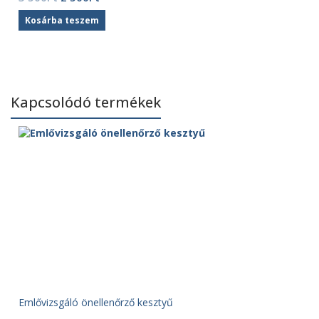
price
price
Kosárba teszem
was:
is:
3
2
500Ft.
500Ft.
Kapcsolódó termékek
Emlővizsgáló önellenőrző kesztyű