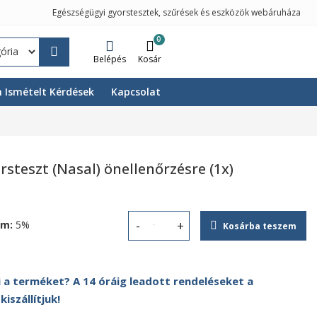
Egészségügyi gyorstesztek, szűrések és eszközök webáruháza
0
Belépés
Kosár
 Ismételt Kérdések
Kapcsolat
steszt (Nasal) önellenőrzésre (1x)
om:
5%
Kosárba teszem
COVID-19 Antigén gyorsteszt (Nasal)
 a terméket? A 14 óráig leadott rendeléseket a
szállítjuk!