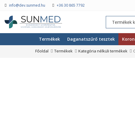
info@dev.sunmed.hu
+36 30 865 7792
Termékek
Daganatszűrő tesztek
Koron
Főoldal
Termékek
Kategória nélküli termékek