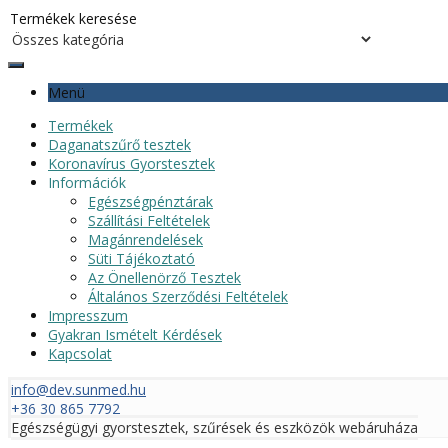
Menü
Termékek
Daganatszűrő tesztek
Koronavírus Gyorstesztek
Információk
Egészségpénztárak
Szállítási Feltételek
Magánrendelések
Süti Tájékoztató
Az Önellenörző Tesztek
Általános Szerződési Feltételek
Impresszum
Gyakran Ismételt Kérdések
Kapcsolat
info@dev.sunmed.hu
+36 30 865 7792
Egészségügyi gyorstesztek, szűrések és eszközök webáruháza