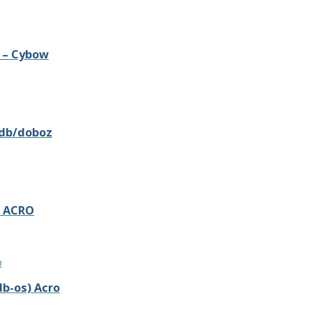
) – Cybow
 db/doboz
) ACRO
db-os) Acro