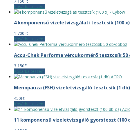
7 150
Ft
Kosárba teszem
4 komponensű vizeletvizsgálati tesztcsík (100 x
1 700
Ft
Kosárba teszem
Accu-Chek Performa vércukormérő tesztcsík 50
3 150
Ft
Kosárba teszem
Menopauza (FSH) vizeletvizsgáló tesztcsík (1 db
450
Ft
Kosárba teszem
11 komponensű vizeletvizsgáló gyorsteszt (100 