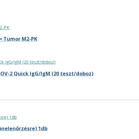
®• Tumor M2-PK
OV-2 Quick IgG/IgM (20 teszt/doboz)
önelenőrzésre) 1db