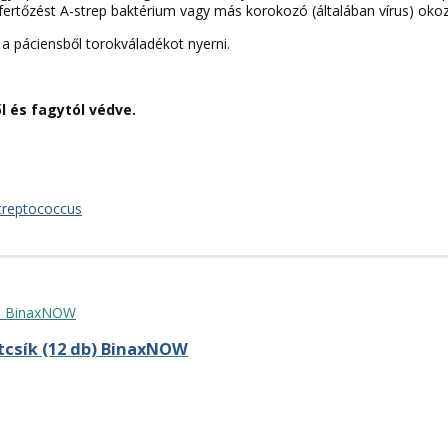
kfertőzést A-strep baktérium vagy más korokozó (általában vírus) oko
l a páciensből torokváladékot nyerni.
l és fagytól védve.
treptococcus
tcsík (12 db) BinaxNOW