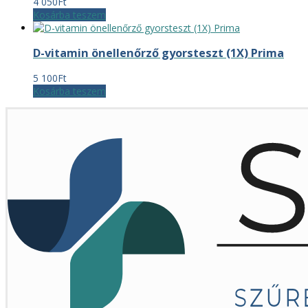
4 050
Ft
Kosárba teszem
D-vitamin önellenőrző gyorsteszt (1X) Prima
5 100
Ft
Kosárba teszem