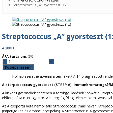
Önellenőrző, otthoni tesztek
Streptococcus „A” gyorsteszt (1x)
Streptococcus „A” gyorsteszt (1
4 300
Ft
ÁFA tartalom:
5%
Streptococcus
"A"
Kosárba teszem
gyorsteszt
(1x)
Holnap szeretné átvenni a terméket? A 14 óráig leadott rende
mennyiség
A sterptococcus gyorsteszt (STREP A) immunkromatográfiás 
A kiskorú gyermekek esetében a torokgyulladások 15%-át a Streptoco
előfordulása mintegy 40%. A betegség főleg télen és kora tavasszal 
Az A csoportú béta hemolizáló Streptococcus (más néven: Streptococ
(impetigo) és az orbánc (erysipelas). A Streptococcus A gyorsteszt