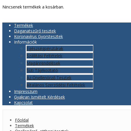
Nincsenek termékek a kosárban.
Termékek
Daganatszűrő tesztek
Koronavírus Gyorstesztek
Információk
Egészségpénztárak
Szállítási Feltételek
Magánrendelések
Süti Tájékoztató
Az Önellenörző Tesztek
Általános Szerződési Feltételek
Impresszum
Gyakran Ismételt Kérdések
Kapcsolat
Főoldal
Termékek