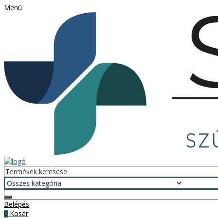
Menü
Belépés
Kosár
0