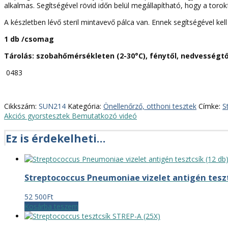
alkalmas. Segítségével rövid időn belül megállapítható, hogy a toro
A készletben lévő steril mintavevő pálca van. Ennek segítségével kel
1 db /csomag
Tárolás: szobahőmérsékleten (2-30°C), fénytől, nedvességtő
0483
Cikkszám:
SUN214
Kategória:
Önellenőrző, otthoni tesztek
Címke:
S
Akciós gyorstesztek
Bemutatkozó videó
Ez is érdekelheti…
Streptococcus Pneumoniae vizelet antigén tesz
52 500
Ft
Kosárba teszem