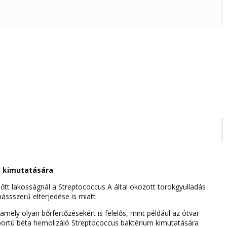
n kimutatására
őtt lakosságnál a Streptococcus A által okozott torokgyulladás
ássszerű elterjedése is miatt
ely olyan bőrfertőzésekért is felelős, mint például az ótvar
soportú béta hemolizáló Streptococcus baktérium kimutatására