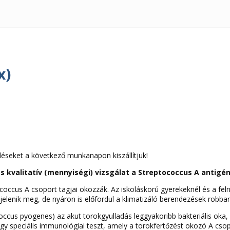
x)
léseket a következő munkanapon kiszállítjuk!
kvalitatív (mennyiségi) vizsgálat a Streptococcus A antigé
ccus A csoport tagjai okozzák. Az iskoláskorú gyerekeknél és a feln
jelenik meg, de nyáron is előfordul a klimatizáló berendezések robban
cus pyogenes) az akut torokgyulladás leggyakoribb bakteriális oka, am
 egy speciális immunológiai teszt, amely a torokfertőzést okozó A c