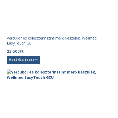
Vércukor és koleszterinszint mérő készülék, Wellmed
EasyTouch GC
22 500
Ft
Kosárba teszem