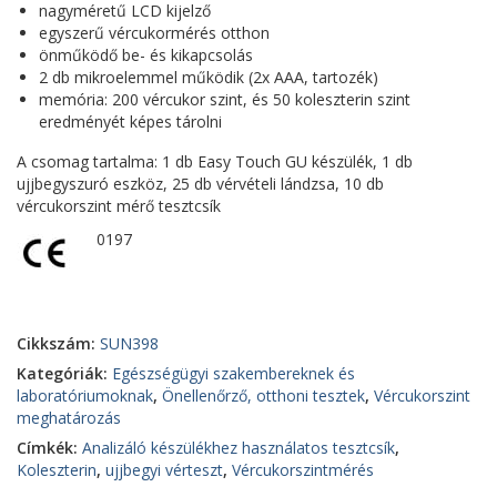
nagyméretű LCD kijelző
egyszerű vércukormérés otthon
önműködő be- és kikapcsolás
2 db mikroelemmel működik (2x AAA, tartozék)
memória: 200 vércukor szint, és 50 koleszterin szint
eredményét képes tárolni
A csomag tartalma: 1 db Easy Touch GU készülék, 1 db
ujjbegyszuró eszköz, 25 db vérvételi lándzsa, 10 db
vércukorszint mérő tesztcsík
0197
Cikkszám:
SUN398
Kategóriák:
Egészségügyi szakembereknek és
laboratóriumoknak
,
Önellenőrző, otthoni tesztek
,
Vércukorszint
meghatározás
Címkék:
Analizáló készülékhez használatos tesztcsík
,
Koleszterin
,
ujjbegyi vérteszt
,
Vércukorszintmérés