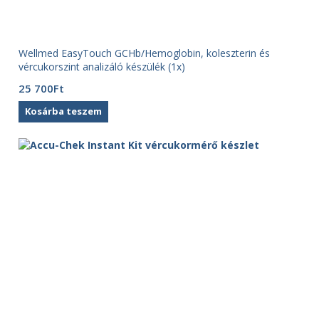
Wellmed EasyTouch GCHb/Hemoglobin, koleszterin és
vércukorszint analizáló készülék (1x)
25 700
Ft
Kosárba teszem