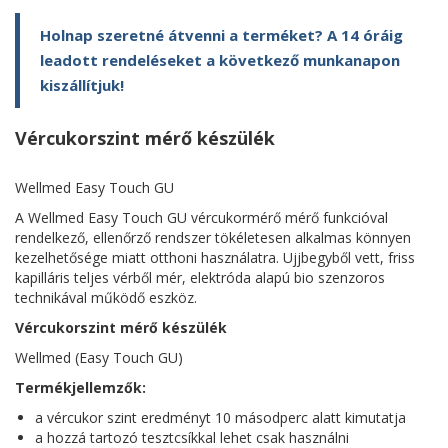
Holnap szeretné átvenni a terméket? A 14 óráig
leadott rendeléseket a következő munkanapon
kiszállítjuk!
Vércukorszint mérő készülék
Wellmed Easy Touch GU
A Wellmed Easy Touch GU vércukormérő mérő funkcióval
rendelkező, ellenőrző rendszer tökéletesen alkalmas könnyen
kezelhetősége miatt otthoni használatra. Ujjbegyből vett, friss
kapilláris teljes vérből mér, elektróda alapú bio szenzoros
technikával működő eszköz.
Vércukorszint mérő készülék
Wellmed (Easy Touch GU)
Termékjellemzők:
a vércukor szint eredményt 10 másodperc alatt kimutatja
a hozzá tartozó tesztcsíkkal lehet csak használni