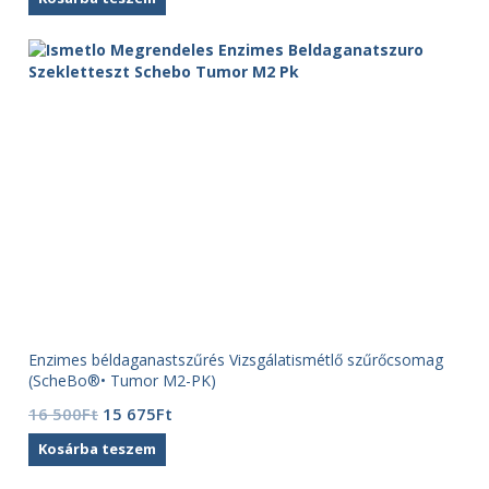
Enzimes béldaganastszűrés Vizsgálatismétlő szűrőcsomag
(ScheBo®• Tumor M2-PK)
Original
Current
16 500
Ft
15 675
Ft
price
price
Kosárba teszem
was:
is:
16
15