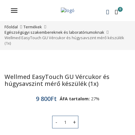
0
Menü
Főoldal
Termékek
Egészségügyi szakembereknek és laboratóriumoknak
Wellmed EasyTouch GU Vércukor és húgysavszint mérő készülék
(1x)
Wellmed EasyTouch GU Vércukor és
húgysavszint mérő készülék (1x)
9 800
Ft
ÁFA tartalom:
27%
Wellmed EasyTouch GU Vércukor és h