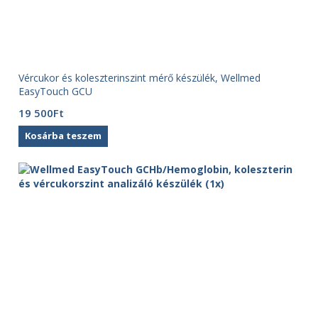
Vércukor és koleszterinszint mérő készülék, Wellmed
EasyTouch GCU
19 500
Ft
Kosárba teszem