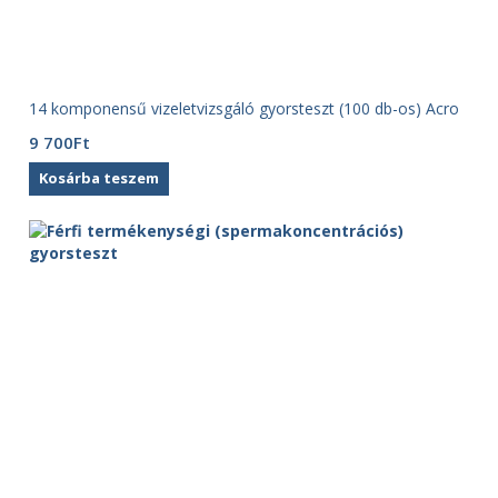
14 komponensű vizeletvizsgáló gyorsteszt (100 db-os) Acro
9 700
Ft
Kosárba teszem