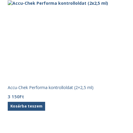
500Ft.
675Ft.
Accu-Chek Performa kontrolloldat (2×2,5 ml)
3 150
Ft
Kosárba teszem