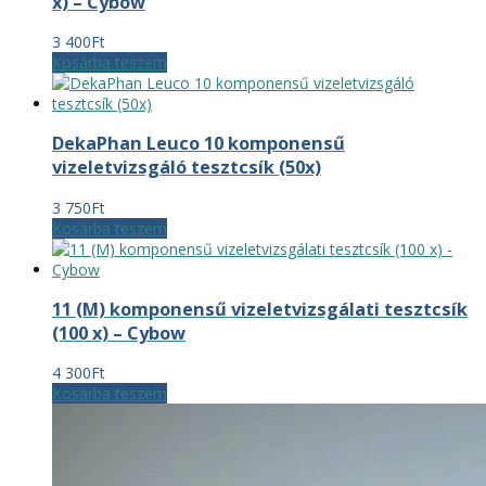
x) – Cybow
3 400
Ft
Kosárba teszem
DekaPhan Leuco 10 komponensű
vizeletvizsgáló tesztcsík (50x)
3 750
Ft
Kosárba teszem
11 (M) komponensű vizeletvizsgálati tesztcsík
(100 x) – Cybow
4 300
Ft
Kosárba teszem