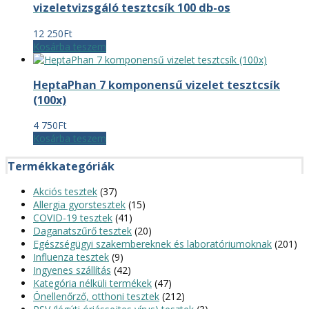
vizeletvizsgáló tesztcsík 100 db-os
12 250
Ft
Kosárba teszem
HeptaPhan 7 komponensű vizelet tesztcsík
(100x)
4 750
Ft
Kosárba teszem
Termékkategóriák
Akciós tesztek
(37)
Allergia gyorstesztek
(15)
COVID-19 tesztek
(41)
Daganatszűrő tesztek
(20)
Egészségügyi szakembereknek és laboratóriumoknak
(201)
Influenza tesztek
(9)
Ingyenes szállítás
(42)
Kategória nélküli termékek
(47)
Önellenőrző, otthoni tesztek
(212)