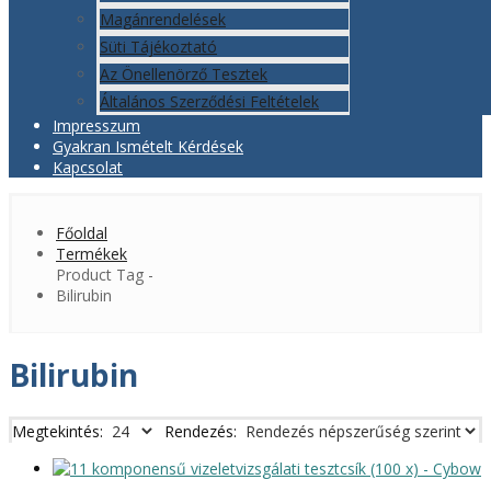
Magánrendelések
Süti Tájékoztató
Az Önellenörző Tesztek
Általános Szerződési Feltételek
Impresszum
Gyakran Ismételt Kérdések
Kapcsolat
Főoldal
Termékek
Product Tag -
Bilirubin
Bilirubin
Megtekintés:
Rendezés: