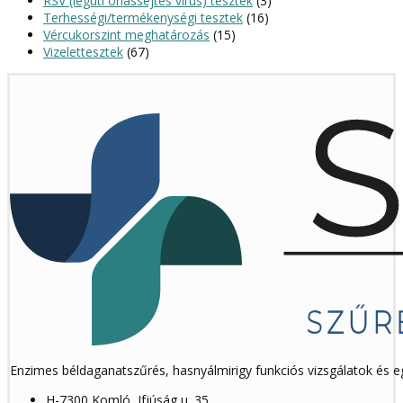
RSV (légúti óriássejtes vírus) tesztek
(3)
Terhességi/termékenységi tesztek
(16)
Vércukorszint meghatározás
(15)
Vizelettesztek
(67)
Enzimes béldaganatszűrés, hasnyálmirigy funkciós vizsgálatok és 
H-7300 Komló, Ifjúság u. 35.