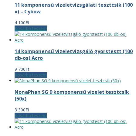
11 komponensű vizeletvizsgálati tesztcsík (100
x) – Cybow
4 100
Ft
Kosárba teszem
14 komponensű vizeletvizsgáló gyorsteszt (100
db-os) Acro
9 700
Ft
Kosárba teszem
NonaPhan SG 9 komponensű vizelet tesztcsík
(50x)
3 300
Ft
Kosárba teszem