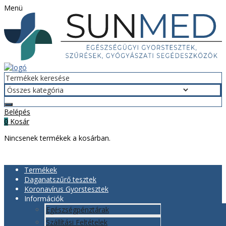
Menü
Belépés
Kosár
0
Nincsenek termékek a kosárban.
Termékek
Daganatszűrő tesztek
Koronavírus Gyorstesztek
Információk
Egészségpénztárak
Szállítási Feltételek