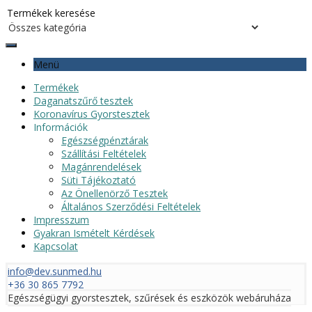
Menü
Termékek
Daganatszűrő tesztek
Koronavírus Gyorstesztek
Információk
Egészségpénztárak
Szállítási Feltételek
Magánrendelések
Süti Tájékoztató
Az Önellenörző Tesztek
Általános Szerződési Feltételek
Impresszum
Gyakran Ismételt Kérdések
Kapcsolat
info@dev.sunmed.hu
+36 30 865 7792
Egészségügyi gyorstesztek, szűrések és eszközök webáruháza