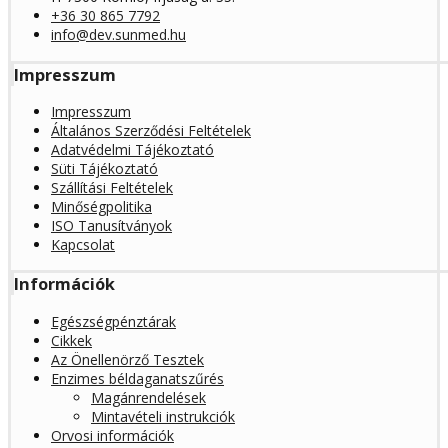
+36 30 865 7792
info@dev.sunmed.hu
Impresszum
Impresszum
Általános Szerződési Feltételek
Adatvédelmi Tájékoztató
Süti Tájékoztató
Szállítási Feltételek
Minőségpolitika
ISO Tanusítványok
Kapcsolat
Információk
Egészségpénztárak
Cikkek
Az Önellenörző Tesztek
Enzimes béldaganatszűrés
Magánrendelések
Mintavételi instrukciók
Orvosi információk