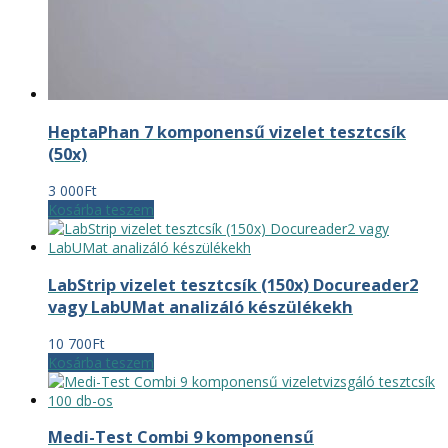
HeptaPhan 7 komponensű vizelet tesztcsík
(50x)
3 000
Ft
Kosárba teszem
LabStrip vizelet tesztcsík (150x) Docureader2
vagy LabUMat analizáló készülékekh
10 700
Ft
Kosárba teszem
Medi-Test Combi 9 komponensű