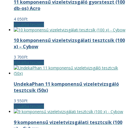
11 komponensű vizeletvizsgáló gyorsteszt (100
db-os) Acro
4 050
Ft
Kosárba teszem
10 komponensű vizeletvizsgálati tesztcsík (100
x) – Cybow
3 700
Ft
Kosárba teszem
UndekaPhan 11 komponensű vizeletvizsgáló
tesztcsík (50x)
3 550
Ft
Kosárba teszem
9 komponensű vizeletvizsgálati tesztcsík (100