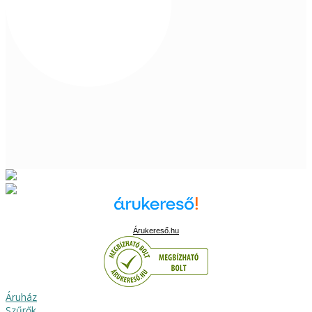
Árukereső.hu
Áruház
Szűrők