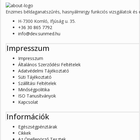
Enzimes béldaganatszűrés, hasnyálmirigy funkciós vizsgálatok é
H-7300 Komló, Ifjúság u. 35.
+36 30 865 7792
info@dev.sunmed.hu
Impresszum
Impresszum
Általános Szerződési Feltételek
Adatvédelmi Tájékoztató
Süti Tájékoztató
Szállítási Feltételek
Minőségpolitika
ISO Tanusítványok
Kapcsolat
Információk
Egészségpénztárak
Cikkek
Az Önellenörző Tesztek