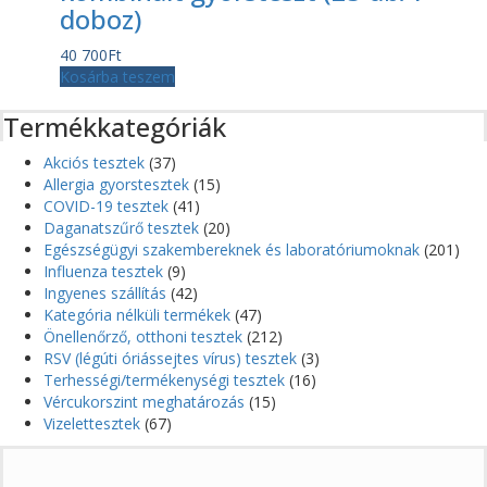
doboz)
40 700
Ft
Kosárba teszem
Termékkategóriák
Akciós tesztek
(37)
Allergia gyorstesztek
(15)
COVID-19 tesztek
(41)
Daganatszűrő tesztek
(20)
Egészségügyi szakembereknek és laboratóriumoknak
(201)
Influenza tesztek
(9)
Ingyenes szállítás
(42)
Kategória nélküli termékek
(47)
Önellenőrző, otthoni tesztek
(212)
RSV (légúti óriássejtes vírus) tesztek
(3)
Terhességi/termékenységi tesztek
(16)
Vércukorszint meghatározás
(15)
Vizelettesztek
(67)