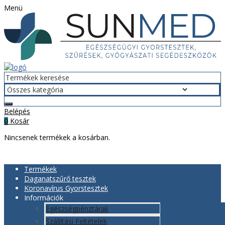
Menü
Belépés
Kosár
0
Nincsenek termékek a kosárban.
Termékek
Daganatszűrő tesztek
Koronavírus Gyorstesztek
Információk
Egészségpénztárak
Szállítási Feltételek