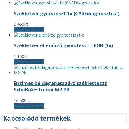
Székletvér gyorsteszt 1x (CAREdiagnosztica)
3 450
Ft
Kosárba teszem
Székletvér ellenőrző gyorsteszt – FOB (1x)
1 100
Ft
Kosárba teszem
Enzimes béldaganatszűrő székletteszt
ScheBo®• Tumor M2-PK
16 500
Ft
Kosárba teszem
Kapcsolódó termékek