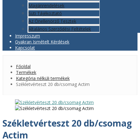
Magánrendelések
Süti Tájékoztató
Az Önellenörző Tesztek
Általános Szerződési Feltételek
Impresszum
Gyakran Ismételt Kérdések
Kapcsolat
Főoldal
Termékek
Kategória nélküli termékek
Székletvérteszt 20 db/csomag Actim
Székletvérteszt 20 db/csomag
Actim