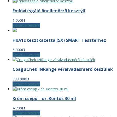
Emlővizsgáló önellenőrző kesztyű
1 050
Ft
Kosárba teszem
HbA1c tesztkazetta (5X) SMART Teszterhez
6 000
Ft
Kosárba teszem
CoaguChek INRange véralvadásmérő készülék
339 000
Ft
Kosárba teszem
Króm csepp – dr. Köntös 30 ml
4 700
Ft
Kosárba teszem