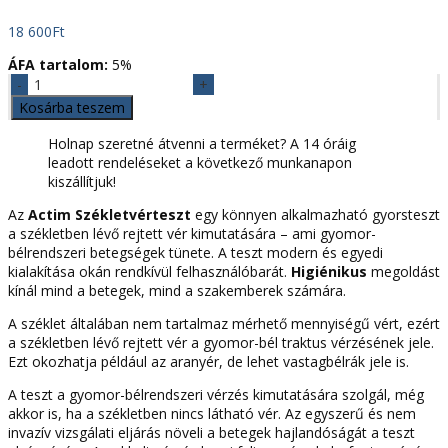
18 600
Ft
ÁFA tartalom:
5%
Székletvérteszt
20
Kosárba teszem
db/csomag
Actim
Holnap szeretné átvenni a terméket? A 14 óráig
mennyiség
leadott rendeléseket a következő munkanapon
kiszállítjuk!
Az
Actim Székletvérteszt
egy könnyen alkalmazható gyorsteszt
a székletben lévő rejtett vér kimutatására – ami gyomor-
bélrendszeri betegségek tünete. A teszt modern és egyedi
kialakítása okán rendkívül felhasználóbarát.
Higiénikus
megoldást
kínál mind a betegek, mind a szakemberek számára.
A széklet általában nem tartalmaz mérhető mennyiségű vért, ezért
a székletben lévő rejtett vér a gyomor-bél traktus vérzésének jele.
Ezt okozhatja például az aranyér, de lehet vastagbélrák jele is.
A teszt a gyomor-bélrendszeri vérzés kimutatására szolgál, még
akkor is, ha a székletben nincs látható vér. Az egyszerű és nem
invazív vizsgálati eljárás növeli a betegek hajlandóságát a teszt