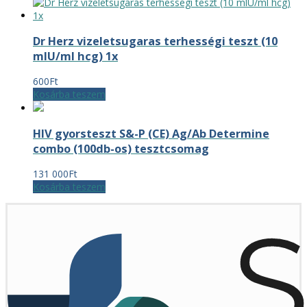
Dr Herz vizeletsugaras terhességi teszt (10
mlU/ml hcg) 1x
600
Ft
Kosárba teszem
HIV gyorsteszt S&-P (CE) Ag/Ab Determine
combo (100db-os) tesztcsomag
131 000
Ft
Kosárba teszem