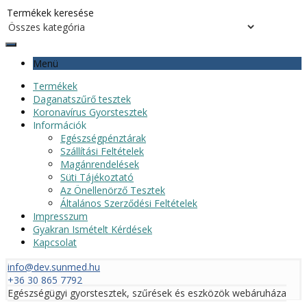
Menü
Termékek
Daganatszűrő tesztek
Koronavírus Gyorstesztek
Információk
Egészségpénztárak
Szállítási Feltételek
Magánrendelések
Süti Tájékoztató
Az Önellenörző Tesztek
Általános Szerződési Feltételek
Impresszum
Gyakran Ismételt Kérdések
Kapcsolat
info@dev.sunmed.hu
+36 30 865 7792
Egészségügyi gyorstesztek, szűrések és eszközök webáruháza