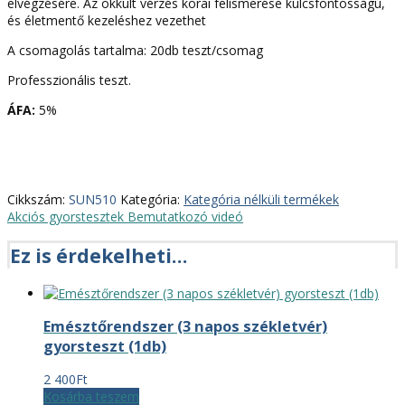
elvégzésére. Az okkult vérzés korai felismerése kulcsfontosságú,
és életmentő kezeléshez vezethet
A csomagolás tartalma: 20db teszt/csomag
Professzionális teszt.
ÁFA:
5%
Cikkszám:
SUN510
Kategória:
Kategória nélküli termékek
Akciós gyorstesztek
Bemutatkozó videó
Ez is érdekelheti…
Emésztőrendszer (3 napos székletvér)
gyorsteszt (1db)
2 400
Ft
Kosárba teszem