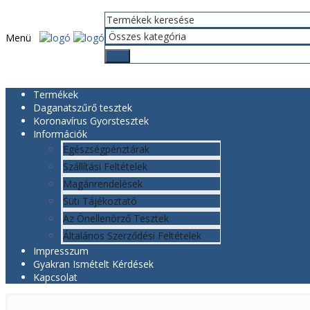
Menü
Termékek
Daganatszűrő tesztek
Koronavírus Gyorstesztek
Információk
Egészségpénztárak
Szállítási Feltételek
Magánrendelések
Süti Tájékoztató
Az Önellenörző Tesztek
Általános Szerződési Feltételek
Impresszum
Gyakran Ismételt Kérdések
Kapcsolat