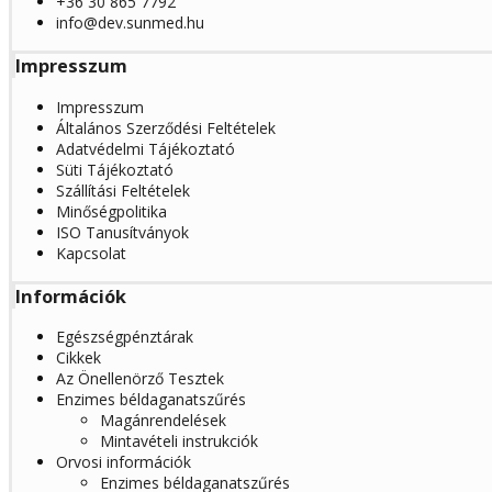
+36 30 865 7792
info@dev.sunmed.hu
Impresszum
Impresszum
Általános Szerződési Feltételek
Adatvédelmi Tájékoztató
Süti Tájékoztató
Szállítási Feltételek
Minőségpolitika
ISO Tanusítványok
Kapcsolat
Információk
Egészségpénztárak
Cikkek
Az Önellenörző Tesztek
Enzimes béldaganatszűrés
Magánrendelések
Mintavételi instrukciók
Orvosi információk
Enzimes béldaganatszűrés