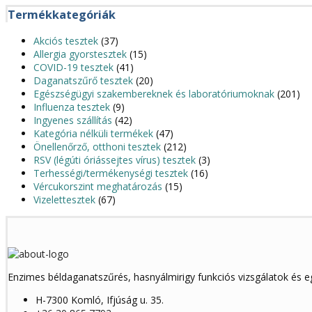
Termékkategóriák
Akciós tesztek
(37)
Allergia gyorstesztek
(15)
COVID-19 tesztek
(41)
Daganatszűrő tesztek
(20)
Egészségügyi szakembereknek és laboratóriumoknak
(201)
Influenza tesztek
(9)
Ingyenes szállítás
(42)
Kategória nélküli termékek
(47)
Önellenőrző, otthoni tesztek
(212)
RSV (légúti óriássejtes vírus) tesztek
(3)
Terhességi/termékenységi tesztek
(16)
Vércukorszint meghatározás
(15)
Vizelettesztek
(67)
Enzimes béldaganatszűrés, hasnyálmirigy funkciós vizsgálatok és 
H-7300 Komló, Ifjúság u. 35.