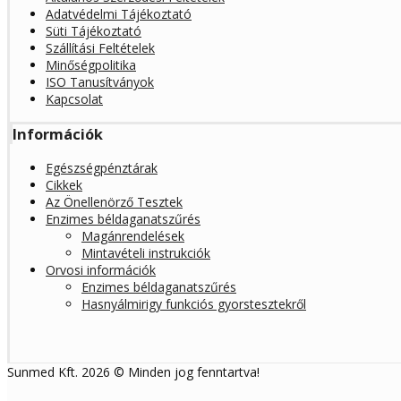
Adatvédelmi Tájékoztató
Süti Tájékoztató
Szállítási Feltételek
Minőségpolitika
ISO Tanusítványok
Kapcsolat
Információk
Egészségpénztárak
Cikkek
Az Önellenörző Tesztek
Enzimes béldaganatszűrés
Magánrendelések
Mintavételi instrukciók
Orvosi információk
Enzimes béldaganatszűrés
Hasnyálmirigy funkciós gyorstesztekről
Sunmed Kft. 2026 © Minden jog fenntartva!