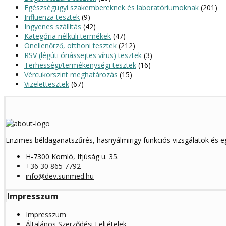
Egészségügyi szakembereknek és laboratóriumoknak
(201)
Influenza tesztek
(9)
Ingyenes szállítás
(42)
Kategória nélküli termékek
(47)
Önellenőrző, otthoni tesztek
(212)
RSV (légúti óriássejtes vírus) tesztek
(3)
Terhességi/termékenységi tesztek
(16)
Vércukorszint meghatározás
(15)
Vizelettesztek
(67)
Enzimes béldaganatszűrés, hasnyálmirigy funkciós vizsgálatok és 
H-7300 Komló, Ifjúság u. 35.
+36 30 865 7792
info@dev.sunmed.hu
Impresszum
Impresszum
Általános Szerződési Feltételek