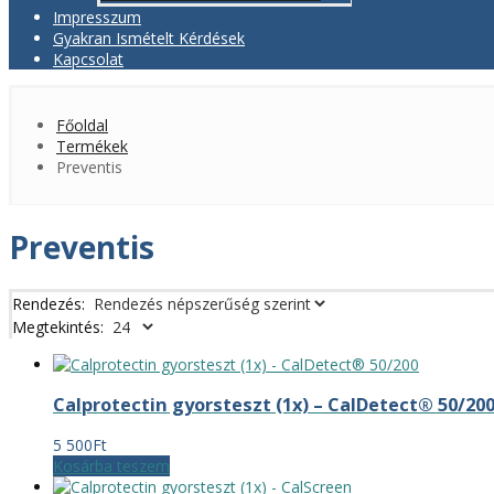
Impresszum
Gyakran Ismételt Kérdések
Kapcsolat
Főoldal
Termékek
Preventis
Preventis
Rendezés:
Megtekintés:
Calprotectin gyorsteszt (1x) – CalDetect® 50/20
5 500
Ft
Kosárba teszem