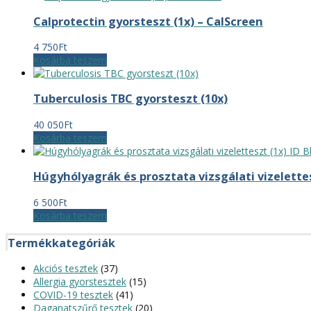
Calprotectin gyorsteszt (1x) – CalScreen
4 750
Ft
Kosárba teszem
Tuberculosis TBC gyorsteszt (10x)
40 050
Ft
Kosárba teszem
Húgyhólyagrák és prosztata vizsgálati vizelettes
6 500
Ft
Kosárba teszem
Termékkategóriák
Akciós tesztek
(37)
Allergia gyorstesztek
(15)
COVID-19 tesztek
(41)
Daganatszűrő tesztek
(20)