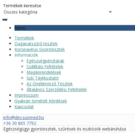
Menü
Termékek
Daganatszűrő tesztek
Koronavírus Gyorstesztek
Információk
Egészségpénztárak
Szállítási Feltételek
Magánrendelések
Süti Tájékoztató
Az Önellenörző Tesztek
Általános Szerződési Feltételek
Impresszum
Gyakran Ismételt Kérdések
Kapcsolat
info@dev.sunmed.hu
+36 30 865 7792
Egészségügyi gyorstesztek, szűrések és eszközök webáruháza