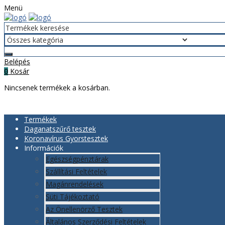
Menü
Belépés
Kosár
0
Nincsenek termékek a kosárban.
Termékek
Daganatszűrő tesztek
Koronavírus Gyorstesztek
Információk
Egészségpénztárak
Szállítási Feltételek
Magánrendelések
Süti Tájékoztató
Az Önellenörző Tesztek
Általános Szerződési Feltételek