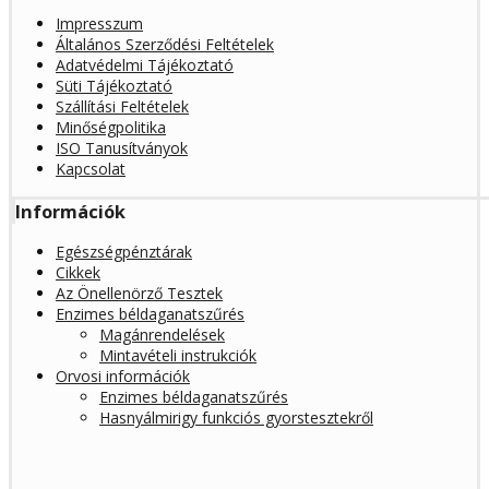
Impresszum
Általános Szerződési Feltételek
Adatvédelmi Tájékoztató
Süti Tájékoztató
Szállítási Feltételek
Minőségpolitika
ISO Tanusítványok
Kapcsolat
Információk
Egészségpénztárak
Cikkek
Az Önellenörző Tesztek
Enzimes béldaganatszűrés
Magánrendelések
Mintavételi instrukciók
Orvosi információk
Enzimes béldaganatszűrés
Hasnyálmirigy funkciós gyorstesztekről