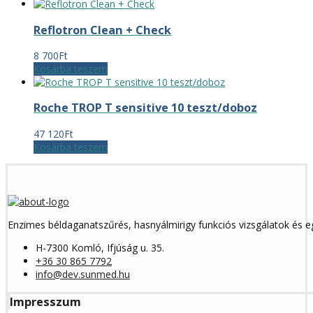
Reflotron Clean + Check
8 700
Ft
Kosárba teszem
Roche TROP T sensitive 10 teszt/doboz
47 120
Ft
Kosárba teszem
Enzimes béldaganatszűrés, hasnyálmirigy funkciós vizsgálatok és 
H-7300 Komló, Ifjúság u. 35.
+36 30 865 7792
info@dev.sunmed.hu
Impresszum