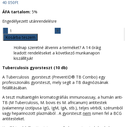
40 050
Ft
ÁFA tartalom:
5%
Engedélyezett utánrendelésre
Tuberculosis
TBC
Kosárba teszem
gyorsteszt
(10x)
Holnap szeretné átvenni a terméket? A 14 óráig
mennyiség
leadott rendeléseket a következő munkanapon
kiszállítjuk!
Tuberculosis gyorsteszt (10 db)
A Tuberculosis gyorsteszt (PreventID® TB Combo) egy
professzionális gyorsteszt, mely segít a TB diagnózisának
felállításában.
A teszt multiantigén kromatográfiás immunoassay, a humán anti-
TB (M Tuberculosis, M. bovis és M. africanum) antitestek
(valamennyi izotípusa IgG, IgM, IgA, stb.), teljes vérből, szérumból
vagy heparinozott plazmából . A gyorsteszt
nem
ismeri fel a BCG
antitesteket.