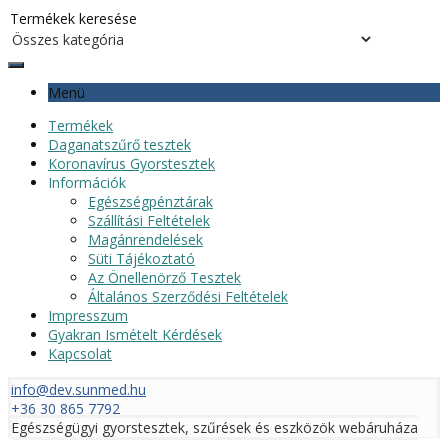
Menü
Termékek
Daganatszűrő tesztek
Koronavírus Gyorstesztek
Információk
Egészségpénztárak
Szállítási Feltételek
Magánrendelések
Süti Tájékoztató
Az Önellenörző Tesztek
Általános Szerződési Feltételek
Impresszum
Gyakran Ismételt Kérdések
Kapcsolat
info@dev.sunmed.hu
+36 30 865 7792
Egészségügyi gyorstesztek, szűrések és eszközök webáruháza