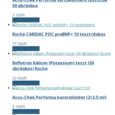
50 db/doboz
3 150
Ft
Kosárba teszem
Roche CARDIAC POC proBNP+ 10 teszt/doboz
77 500
Ft
Kosárba teszem
Reflotron Kálium (Potassium) teszt (30
db/doboz) Roche
23 950
Ft
Kosárba teszem
Accu-Chek Performa kontrolloldat (2×2,5 ml)
3 150
Ft
Kosárba teszem