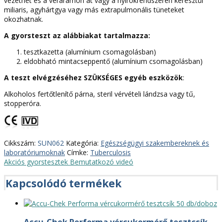
vezethet és a véráramon át vagy a nyírokrendszeren keresztül
miliaris, agyhártgya vagy más extrapulmonális tüneteket
okozhatnak.
A gyorsteszt az alábbiakat tartalmazza:
tesztkazetta (alumínium csomagolásban)
eldobható mintacseppentő (alumínium csomagolásban)
A teszt elvégzéséhez SZÜKSÉGES egyéb eszközök
:
Alkoholos fertőtlenítő párna, steril vérvételi lándzsa vagy tű,
stopperóra.
Cikkszám:
SUN062
Kategória:
Egészségügyi szakembereknek és
laboratóriumoknak
Címke:
Tuberculosis
Akciós gyorstesztek
Bemutatkozó videó
Kapcsolódó termékek
Accu-Chek Performa vércukormérő tesztcsík