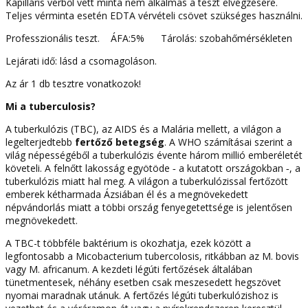
Kapilláris vérből vett minta nem alkalmas a teszt elvégzésére.
Teljes vérminta esetén EDTA vérvételi csövet szükséges használni.
Professzionális teszt. ÁFA:5% Tárolás: szobahőmérsékleten
Lejárati idő: lásd a csomagoláson.
Az ár 1 db tesztre vonatkozok!
Mi a tuberculosis?
A tuberkulózis (TBC), az AIDS és a Malária mellett, a világon a
legelterjedtebb
fertőző betegség
. A WHO számításai szerint a
világ népességéből a tuberkulózis évente három millió emberéletét
követeli. A felnőtt lakosság egyötöde ‑ a kutatott országokban ‑, a
tuberkulózis miatt hal meg. A világon a tuberkulózissal fertőzött
emberek kétharmada Ázsiában él és a megnövekedett
népvándorlás miatt a többi ország fenyegetettsége is jelentősen
megnövekedett.
A TBC-t többféle baktérium is okozhatja, ezek között a
legfontosabb a Micobacterium tubercolosis, ritkábban az M. bovis
vagy M. africanum. A kezdeti légúti fertőzések általában
tünetmentesek, néhány esetben csak meszesedett hegszövet
nyomai maradnak utánuk. A fertőzés légúti tuberkulózishoz is