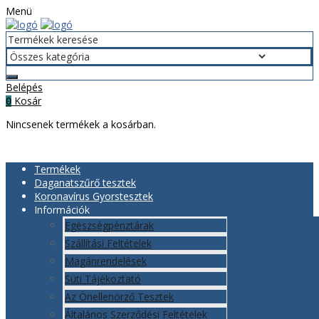
Menü
Belépés
Kosár
0
Nincsenek termékek a kosárban.
Termékek
Daganatszűrő tesztek
Koronavírus Gyorstesztek
Információk
Egészségpénztárak
Szállítási Feltételek
Magánrendelések
Süti Tájékoztató
Az Önellenörző Tesztek
Általános Szerződési Feltételek