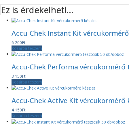
Ez is érdekelheti…
Accu-Chek Instant Kit vércukormérő
6 200
Ft
Kosárba teszem
Accu-Chek Performa vércukormérő t
3 150
Ft
Kosárba teszem
Accu-Chek Active Kit vércukormérő 
4 150
Ft
Kosárba teszem