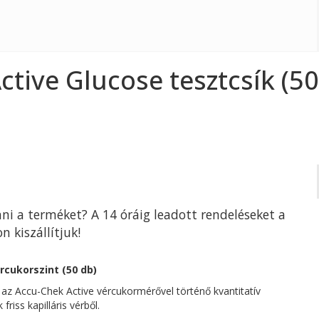
tive Glucose tesztcsík (50
ni a terméket? A 14 óráig leadott rendeléseket a
kiszállítjuk!
rcukorszint (50 db)
 az Accu-Chek Active vércukormérővel történő kvantitatív
iss kapilláris vérből.