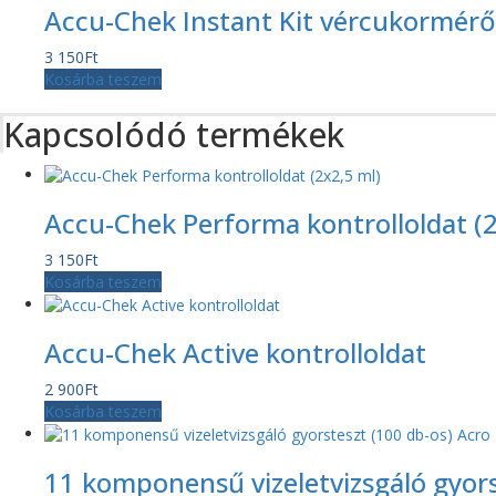
Accu-Chek Instant Kit vércukormérő
3 150
Ft
Kosárba teszem
Kapcsolódó termékek
Accu-Chek Performa kontrolloldat (2
3 150
Ft
Kosárba teszem
Accu-Chek Active kontrolloldat
2 900
Ft
Kosárba teszem
11 komponensű vizeletvizsgáló gyors