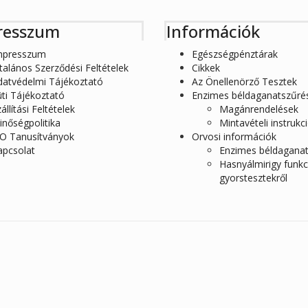
resszum
Információk
mpresszum
Egészségpénztárak
talános Szerződési Feltételek
Cikkek
datvédelmi Tájékoztató
Az Önellenörző Tesztek
ti Tájékoztató
Enzimes béldaganatszűré
állítási Feltételek
Magánrendelések
nőségpolitika
Mintavételi instrukc
SO Tanusítványok
Orvosi információk
apcsolat
Enzimes béldagana
Hasnyálmirigy funkc
gyorstesztekről