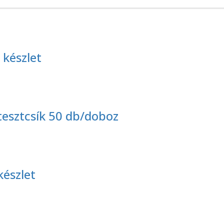
 készlet
esztcsík 50 db/doboz
készlet