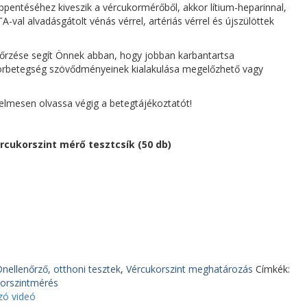
ppentéséhez kiveszik a vércukormérőből, akkor lítium-heparinnal,
al alvadásgátolt vénás vérrel, artériás vérrel és újszülöttek
nőrzése segít Önnek abban, hogy jobban karbantartsa
korbetegség szövődményeinek kialakulása megelőzhető vagy
yelmesen olvassa végig a betegtájékoztatót!
rcukorszint mérő tesztcsík (50 db)
nellenőrző, otthoni tesztek
,
Vércukorszint meghatározás
Címkék:
orszintmérés
ó videó