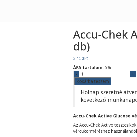
Accu-Chek Ac
db)
3 150
Ft
ÁFA tartalom:
5%
Accu-
Chek
Kosárba teszem
Active
Holnap szeretné átven
Glucose
tesztcsík
következő munkanapon 
(50
db)
Accu-Chek Active Glucose vé
mennyiség
Az Accu-Chek Active tesztcsíkok
vércukorméréshez használandók fr