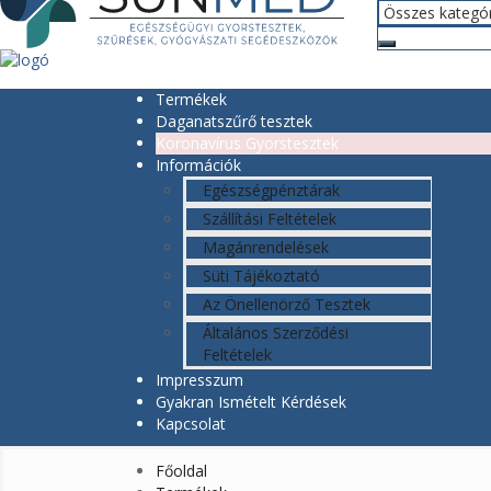
Termékek
Daganatszűrő tesztek
Koronavírus Gyorstesztek
Információk
Egészségpénztárak
Szállítási Feltételek
Magánrendelések
Süti Tájékoztató
Az Önellenörző Tesztek
Általános Szerződési
Feltételek
Impresszum
Gyakran Ismételt Kérdések
Kapcsolat
Főoldal