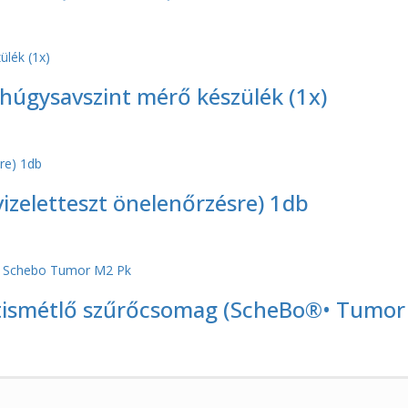
úgysavszint mérő készülék (1x)
zeletteszt önelenőrzésre) 1db
atismétlő szűrőcsomag (ScheBo®• Tumor