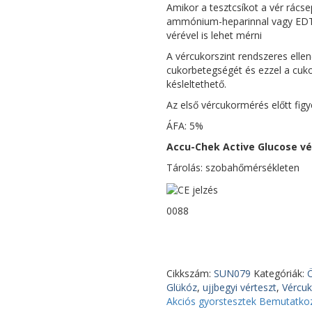
Amikor a tesztcsíkot a vér rácse
ammónium-heparinnal vagy EDTA-v
vérével is lehet mérni
A vércukorszint rendszeres elle
cukorbetegségét és ezzel a cu
késleltethető.
Az első vércukormérés előtt fig
ÁFA: 5%
Accu-Chek Active Glucose vé
Tárolás: szobahőmérsékleten
0088
Cikkszám:
SUN079
Kategóriák:
Ö
Glükóz
,
ujjbegyi vérteszt
,
Vércuk
Akciós gyorstesztek
Bemutatkoz