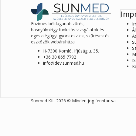
500Ft.
675Ft.
Imp
Enzimes béldaganatszűrés,
I
hasnyálmirigy funkciós vizsgálatok és
Ál
egészségügyi gyorstesztek, szűrések és
A
eszközök webáruháza
Sü
Sz
H-7300 Komló, Ifjúság u. 35.
Mi
+36 30 865 7792
I
info@dev.sunmed.hu
K
Sunmed Kft. 2026 © Minden jog fenntartva!