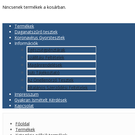
Nincsenek termékek a kosárban.
Termékek
Daganatszűrő tesztek
Koronavírus Gyorstesztek
Információk
Egészségpénztárak
Szállítási Feltételek
Magánrendelések
Süti Tájékoztató
Az Önellenörző Tesztek
Általános Szerződési Feltételek
Impresszum
Gyakran Ismételt Kérdések
Kapcsolat
Főoldal
Termékek