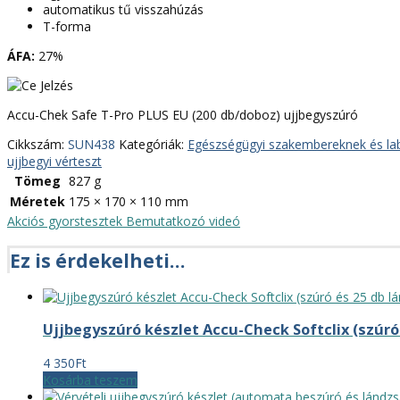
automatikus tű visszahúzás
T-forma
ÁFA:
27%
Accu-Chek Safe T-Pro PLUS EU (200 db/doboz) ujjbegyszúró
Cikkszám:
SUN438
Kategóriák:
Egészségügyi szakembereknek és la
ujjbegyi vérteszt
Tömeg
827 g
Méretek
175 × 170 × 110 mm
Akciós gyorstesztek
Bemutatkozó videó
Ez is érdekelheti…
Ujjbegyszúró készlet Accu-Check Softclix (szúró
4 350
Ft
Kosárba teszem