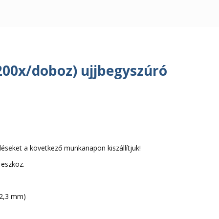
200x/doboz) ujjbegyszúró
léseket a következő munkanapon kiszállítjuk!
 eszköz.
 2,3 mm)