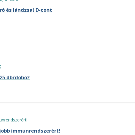
ró és lándzsa) D-cont
 25 db/doboz
 jobb immunrendszerért!