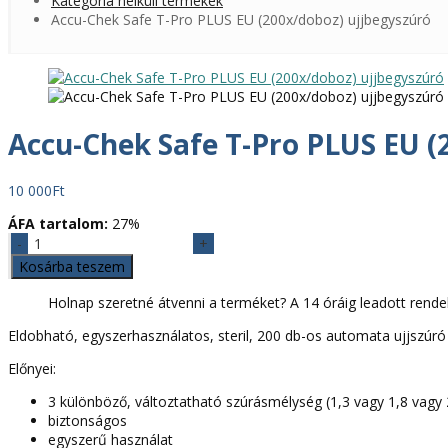
Kategória nélküli termékek
Accu-Chek Safe T-Pro PLUS EU (200x/doboz) ujjbegyszúró
Accu-Chek Safe T-Pro PLUS EU (
10 000
Ft
ÁFA tartalom:
27%
Accu-
Chek
Kosárba teszem
Safe
T-
Holnap szeretné átvenni a terméket? A 14 óráig leadott rende
Pro
Eldobható, egyszerhasználatos, steril, 200 db-os automata ujjszúró
PLUS
EU
Előnyei:
(200x/doboz)
ujjbegyszúró
3 különböző, változtatható szúrásmélység (1,3 vagy 1,8 vagy
mennyiség
biztonságos
egyszerű használat