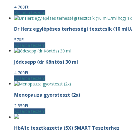
4 700
Ft
Kosárba teszem
Dr Herz egylépéses terhességi tesztcsík (10 mlU
570
Ft
Kosárba teszem
Jódcsepp (dr Köntös) 30 ml
4 700
Ft
Kosárba teszem
Menopauza gyorsteszt (2x)
2 550
Ft
Kosárba teszem
HbA1c tesztkazetta (5X) SMART Teszterhez