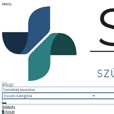
Menü
Belépés
Kosár
0