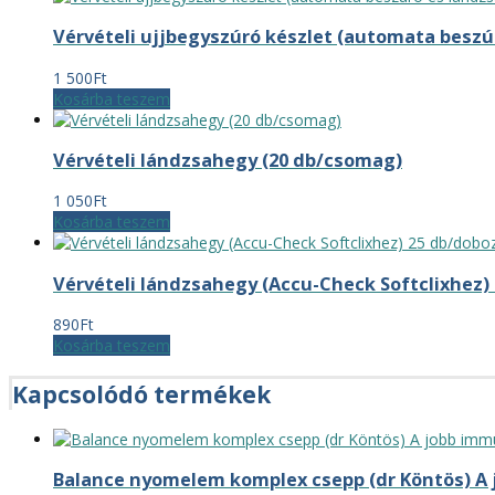
Vérvételi ujjbegyszúró készlet (automata beszú
1 500
Ft
Kosárba teszem
Vérvételi lándzsahegy (20 db/csomag)
1 050
Ft
Kosárba teszem
Vérvételi lándzsahegy (Accu-Check Softclixhez)
890
Ft
Kosárba teszem
Kapcsolódó termékek
Balance nyomelem komplex csepp (dr Köntös) A