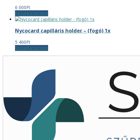
6 000
Ft
Kosárba teszem
Nycocard capilláris holder – (fogó) 1x
5 400
Ft
Kosárba teszem