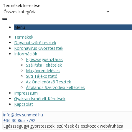
Menü
Termékek
Daganatszűrő tesztek
Koronavírus Gyorstesztek
Információk
Egészségpénztárak
Szállítási Feltételek
Magánrendelések
Süti Tájékoztató
Az Önellenörző Tesztek
Általános Szerződési Feltételek
Impresszum
Gyakran Ismételt Kérdések
Kapcsolat
info@dev.sunmed.hu
+36 30 865 7792
Egészségügyi gyorstesztek, szűrések és eszközök webáruháza