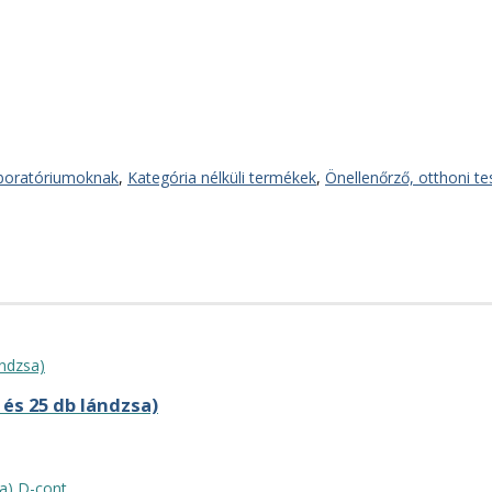
boratóriumoknak
,
Kategória nélküli termékek
,
Önellenőrző, otthoni te
 és 25 db lándzsa)