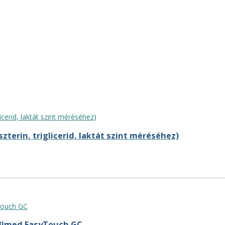
zterin, triglicerid, laktát szint méréséhez)
ellmed EasyTouch GC