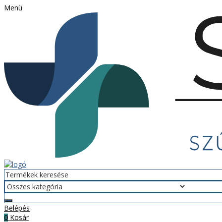
Menü
Belépés
Kosár
0