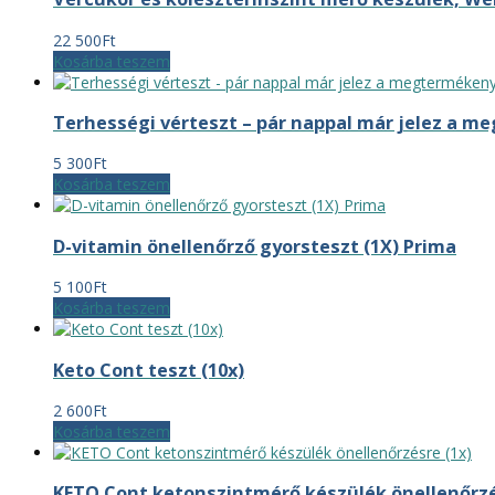
22 500
Ft
Kosárba teszem
Terhességi vérteszt – pár nappal már jelez a m
5 300
Ft
Kosárba teszem
D-vitamin önellenőrző gyorsteszt (1X) Prima
5 100
Ft
Kosárba teszem
Keto Cont teszt (10x)
2 600
Ft
Kosárba teszem
KETO Cont ketonszintmérő készülék önellenőrzé