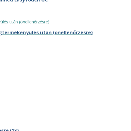
egtermékenyülés után (önellenőrzésre)
sre (1x)