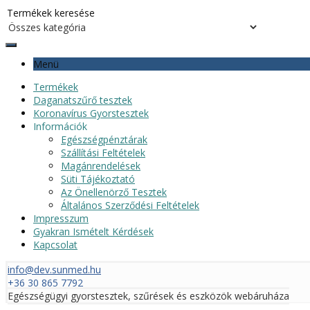
Menü
Termékek
Daganatszűrő tesztek
Koronavírus Gyorstesztek
Információk
Egészségpénztárak
Szállítási Feltételek
Magánrendelések
Süti Tájékoztató
Az Önellenörző Tesztek
Általános Szerződési Feltételek
Impresszum
Gyakran Ismételt Kérdések
Kapcsolat
info@dev.sunmed.hu
+36 30 865 7792
Egészségügyi gyorstesztek, szűrések és eszközök webáruháza