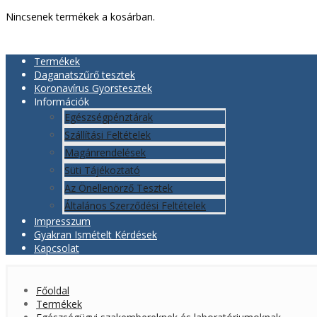
Nincsenek termékek a kosárban.
Termékek
Daganatszűrő tesztek
Koronavírus Gyorstesztek
Információk
Egészségpénztárak
Szállítási Feltételek
Magánrendelések
Süti Tájékoztató
Az Önellenörző Tesztek
Általános Szerződési Feltételek
Impresszum
Gyakran Ismételt Kérdések
Kapcsolat
Főoldal
Termékek