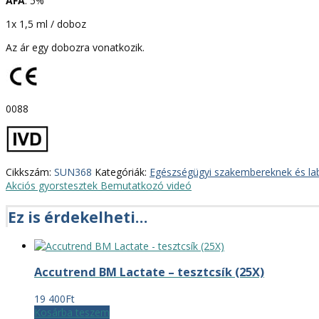
ÁFA
: 5%
1x 1,5 ml / doboz
Az ár egy dobozra vonatkozik.
0088
Cikkszám:
SUN368
Kategóriák:
Egészségügyi szakembereknek és la
Akciós gyorstesztek
Bemutatkozó videó
Ez is érdekelheti…
Accutrend BM Lactate – tesztcsík (25X)
19 400
Ft
Kosárba teszem