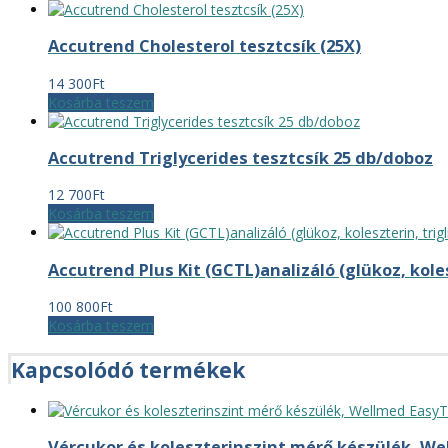
Accutrend Cholesterol tesztcsík (25X)
14 300
Ft
Kosárba teszem
Accutrend Triglycerides tesztcsík 25 db/doboz
12 700
Ft
Kosárba teszem
Accutrend Plus Kit (GCTL)analizáló (glükoz, koles
100 800
Ft
Kosárba teszem
Kapcsolódó termékek
Vércukor és koleszterinszint mérő készülék, W