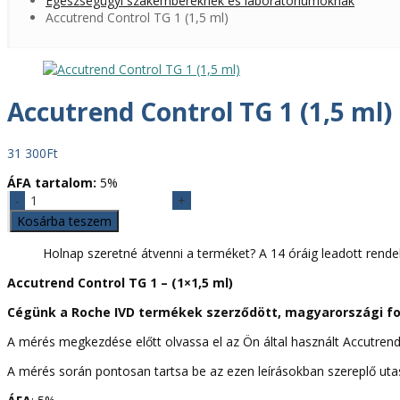
Egészségügyi szakembereknek és laboratóriumoknak
Accutrend Control TG 1 (1,5 ml)
Accutrend Control TG 1 (1,5 ml)
31 300
Ft
ÁFA tartalom:
5%
Accutrend
Control
Kosárba teszem
TG
1
Holnap szeretné átvenni a terméket? A 14 óráig leadott rende
(1,5
Accutrend Control TG 1 – (1×1,5 ml
)
ml)
mennyiség
Cégünk a Roche IVD termékek szerződött, magyarországi f
A mérés megkezdése előtt olvassa el az Ön által használt Accutrend
A mérés során pontosan tartsa be az ezen leírásokban szereplő uta