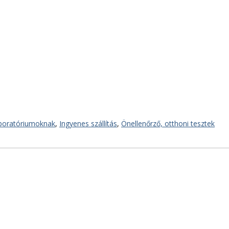
boratóriumoknak
,
Ingyenes szállítás
,
Önellenőrző, otthoni tesztek