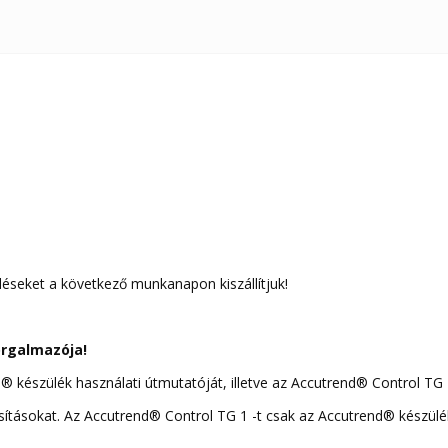
léseket a következő munkanapon kiszállítjuk!
orgalmazója!
® készülék használati útmutatóját, illetve az Accutrend® Control TG
sításokat. Az Accutrend® Control TG 1 -t csak az Accutrend® készül