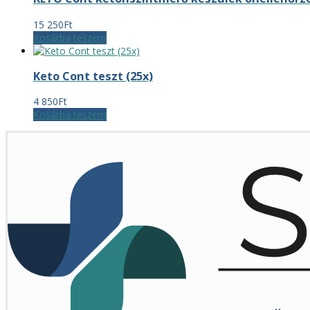
15 250
Ft
Kosárba teszem
Keto Cont teszt (25x)
4 850
Ft
Kosárba teszem