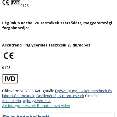
0123
Cégünk a Roche IVD termékek szerződött, magyarországi
forgalmazója!
Accutrend Triglycerides tesztcsík 25 db/doboz
0123
Cikkszám:
SUN083
Kategóriák:
Egészségügyi szakembereknek és
laboratóriumoknak
,
Önellenőrző, otthoni tesztek
Címkék:
Koleszterin
,
ujjbegyi vérteszt
Akciós gyorstesztek
Bemutatkozó videó