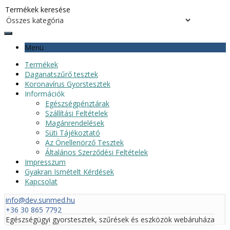
Menü
Termékek
Daganatszűrő tesztek
Koronavírus Gyorstesztek
Információk
Egészségpénztárak
Szállítási Feltételek
Magánrendelések
Süti Tájékoztató
Az Önellenörző Tesztek
Általános Szerződési Feltételek
Impresszum
Gyakran Ismételt Kérdések
Kapcsolat
info@dev.sunmed.hu
+36 30 865 7792
Egészségügyi gyorstesztek, szűrések és eszközök webáruháza