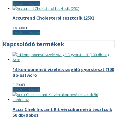
Kosárba teszem
Accutrend Cholesterol tesztcsík (25X)
14 300
Ft
Kosárba teszem
Kapcsolódó termékek
14 komponensű vizeletvizsgáló gyorsteszt (100
db-os) Acro
9 700
Ft
Kosárba teszem
Accu-Chek Instant Kit vércukormérő tesztcsík
50 db/doboz