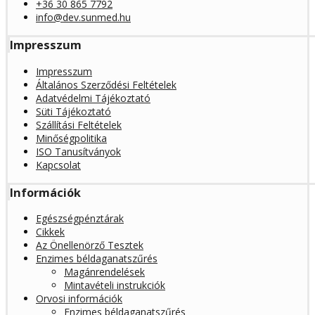
+36 30 865 7792
info@dev.sunmed.hu
Impresszum
Impresszum
Általános Szerződési Feltételek
Adatvédelmi Tájékoztató
Süti Tájékoztató
Szállítási Feltételek
Minőségpolitika
ISO Tanusítványok
Kapcsolat
Információk
Egészségpénztárak
Cikkek
Az Önellenörző Tesztek
Enzimes béldaganatszűrés
Magánrendelések
Mintavételi instrukciók
Orvosi információk
Enzimes béldaganatszűrés