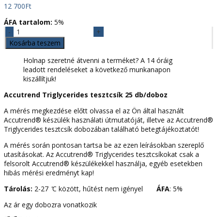
12 700
Ft
ÁFA tartalom:
5%
Accutrend
Triglycerides
Kosárba teszem
tesztcsík
25
Holnap szeretné átvenni a terméket? A 14 óráig
db/doboz
leadott rendeléseket a következő munkanapon
mennyiség
kiszállítjuk!
Accutrend Triglycerides tesztcsík 25 db/doboz
A mérés megkezdése előtt olvassa el az Ön által használt
Accutrend® készülék használati útmutatóját, illetve az Accutrend®
Triglycerides tesztcsík dobozában található betegtájékoztatót!
A mérés során pontosan tartsa be az ezen leírásokban szereplő
utasításokat. Az Accutrend® Triglycerides tesztcsíkokat csak a
felsorolt Accutrend® készülékekkel használja, egyéb esetekben
hibás mérési eredményt kap!
Tárolás:
2-27 ̊C között, hűtést nem igényel
ÁFA
: 5%
Az ár egy dobozra vonatkozik