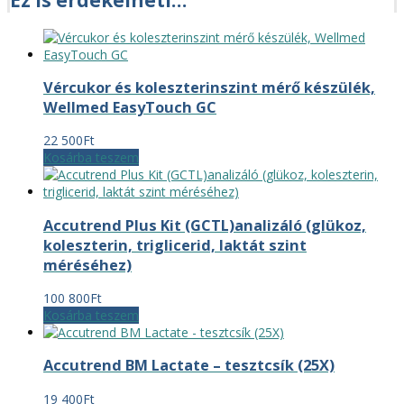
Ez is érdekelheti…
Vércukor és koleszterinszint mérő készülék,
Wellmed EasyTouch GC
22 500
Ft
Kosárba teszem
Accutrend Plus Kit (GCTL)analizáló (glükoz,
koleszterin, triglicerid, laktát szint
méréséhez)
100 800
Ft
Kosárba teszem
Accutrend BM Lactate – tesztcsík (25X)
19 400
Ft