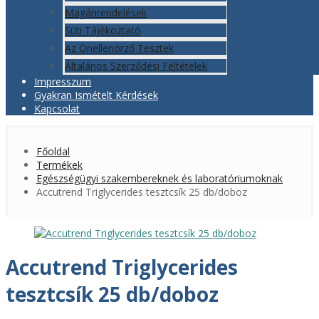
Magánrendelések
Süti Tájékoztató
Az Önellenörző Tesztek
Általános Szerződési Feltételek
Impresszum
Gyakran Ismételt Kérdések
Kapcsolat
Főoldal
Termékek
Egészségügyi szakembereknek és laboratóriumoknak
Accutrend Triglycerides tesztcsík 25 db/doboz
Accutrend Triglycerides
tesztcsík 25 db/doboz