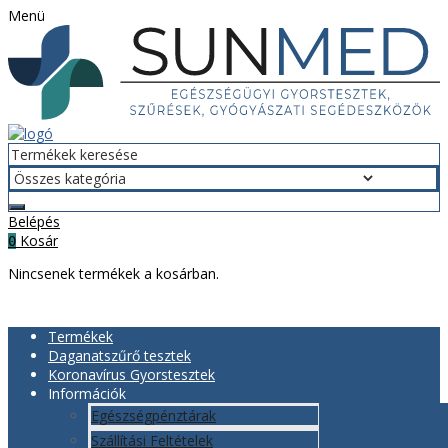
Menü
Belépés
Kosár
0
Nincsenek termékek a kosárban.
Termékek
Daganatszűrő tesztek
Koronavírus Gyorstesztek
Információk
Egészségpénztárak
Szállítási Feltételek