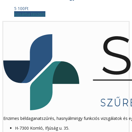
5 100
Ft
Kosárba teszem
Enzimes béldaganatszűrés, hasnyálmirigy funkciós vizsgálatok és 
H-7300 Komló, Ifjúság u. 35.