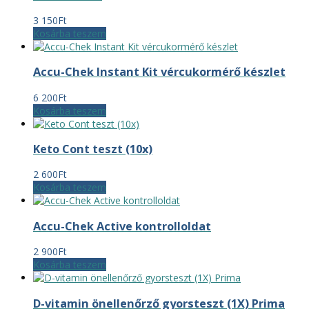
3 150
Ft
Kosárba teszem
Accu-Chek Instant Kit vércukormérő készlet
6 200
Ft
Kosárba teszem
Keto Cont teszt (10x)
2 600
Ft
Kosárba teszem
Accu-Chek Active kontrolloldat
2 900
Ft
Kosárba teszem
D-vitamin önellenőrző gyorsteszt (1X) Prima