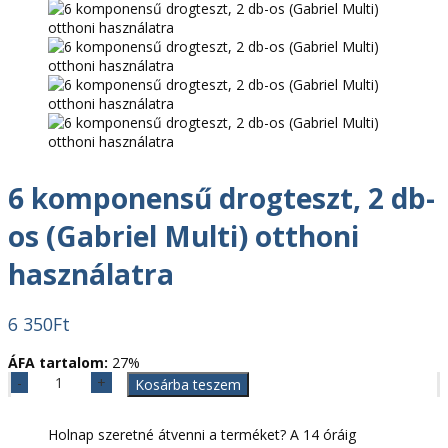
6 komponensű drogteszt, 2 db-
os (Gabriel Multi) otthoni
használatra
6 350
Ft
ÁFA tartalom:
27%
6
Kosárba teszem
komponensű
drogteszt,
Holnap szeretné átvenni a terméket? A 14 óráig
2