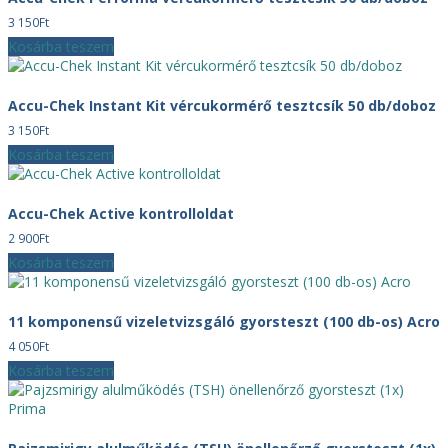
3 150
Ft
Kosárba teszem
Accu-Chek Instant Kit vércukormérő tesztcsík 50 db/doboz
3 150
Ft
Kosárba teszem
Accu-Chek Active kontrolloldat
2 900
Ft
Kosárba teszem
11 komponensű vizeletvizsgáló gyorsteszt (100 db-os) Acro
4 050
Ft
Kosárba teszem