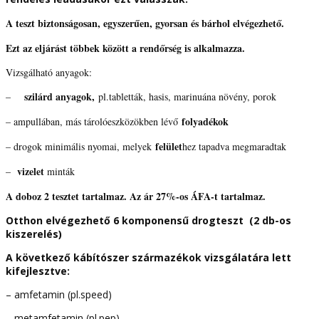
A teszt biztonságosan, egyszerűen, gyorsan és bárhol elvégezhető.
Ezt az eljárást többek között a rendőrség is alkalmazza.
Vizsgálható anyagok:
szilárd anyagok,
–
pl.tabletták, hasis, marinuána növény, porok
folyadékok
– ampullában, más tárolóeszközökben lévő
felület
– drogok minimális nyomai, melyek
hez tapadva megmaradtak
vizelet
–
minták
A doboz 2 tesztet tartalmaz. Az ár 27%-os ÁFA-t tartalmaz.
Otthon elvégezhető 6 komponensű drogteszt (2 db-os
kiszerelés)
A következő kábítószer származékok vizsgálatára lett
kifejlesztve:
– amfetamin (pl.speed)
– metamfetamin (pl.pep)