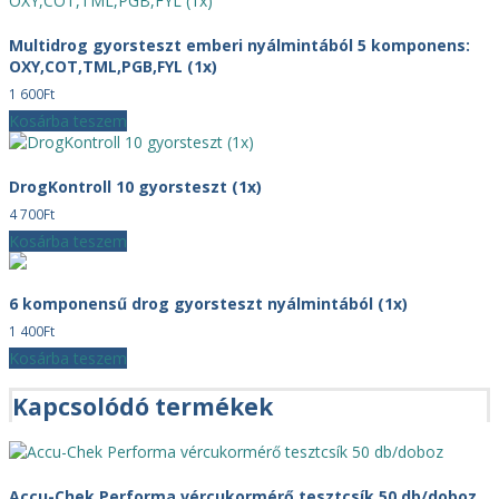
Multidrog gyorsteszt emberi nyálmintából 5 komponens:
OXY,COT,TML,PGB,FYL (1x)
1 600
Ft
Kosárba teszem
DrogKontroll 10 gyorsteszt (1x)
4 700
Ft
Kosárba teszem
6 komponensű drog gyorsteszt nyálmintából (1x)
1 400
Ft
Kosárba teszem
Kapcsolódó termékek
Accu-Chek Performa vércukormérő tesztcsík 50 db/doboz