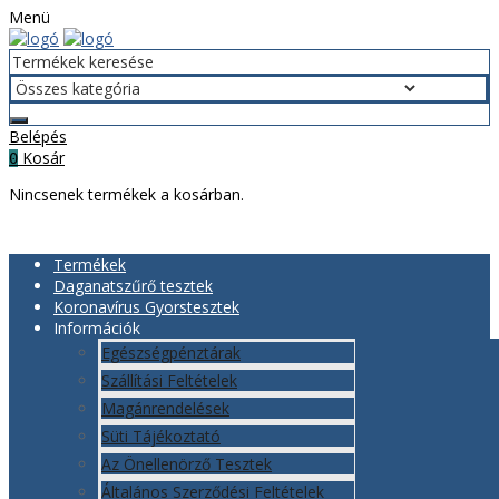
Menü
Belépés
Kosár
0
Nincsenek termékek a kosárban.
Termékek
Daganatszűrő tesztek
Koronavírus Gyorstesztek
Információk
Egészségpénztárak
Szállítási Feltételek
Magánrendelések
Süti Tájékoztató
Az Önellenörző Tesztek
Általános Szerződési Feltételek