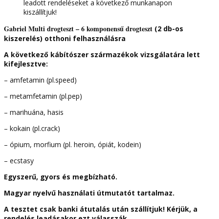
leadott rendeléseket a következő munkanapon
db-
kiszállítjuk!
os
(Gabriel
Gabriel Multi drogteszt –
6 komponensű drogteszt
(2 db-os
Multi)
kiszerelés) otthoni felhasználásra
otthoni
használatra
A következő kábítószer származékok vizsgálatára lett
mennyiség
kifejlesztve:
– amfetamin (pl.speed)
– metamfetamin (pl.pep)
– marihuána, hasis
– kokain (pl.crack)
– ópium, morfium (pl. heroin, ópiát, kodein)
– ecstasy
Egyszerű, gyors és megbízható.
Magyar nyelvű használati útmutatót tartalmaz.
A tesztet csak banki átutalás után szállítjuk! Kérjük, a
rendelés leadásakor ezt válasszák.