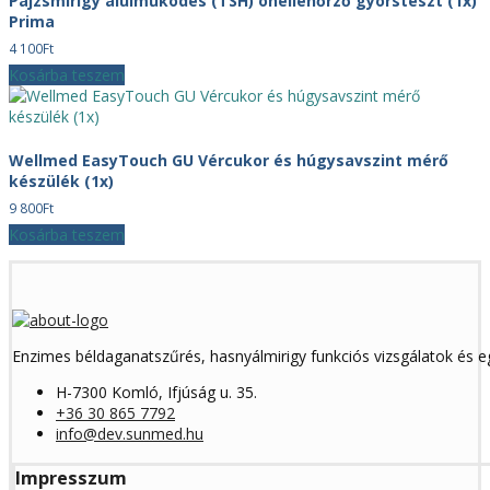
Pajzsmirigy alulműködés (TSH) önellenőrző gyorsteszt (1x)
Prima
4 100
Ft
Kosárba teszem
Wellmed EasyTouch GU Vércukor és húgysavszint mérő
készülék (1x)
9 800
Ft
Kosárba teszem
Enzimes béldaganatszűrés, hasnyálmirigy funkciós vizsgálatok és 
H-7300 Komló, Ifjúság u. 35.
+36 30 865 7792
info@dev.sunmed.hu
Impresszum