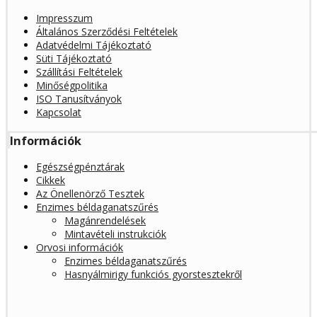
Impresszum
Általános Szerződési Feltételek
Adatvédelmi Tájékoztató
Süti Tájékoztató
Szállítási Feltételek
Minőségpolitika
ISO Tanusítványok
Kapcsolat
Információk
Egészségpénztárak
Cikkek
Az Önellenörző Tesztek
Enzimes béldaganatszűrés
Magánrendelések
Mintavételi instrukciók
Orvosi információk
Enzimes béldaganatszűrés
Hasnyálmirigy funkciós gyorstesztekről