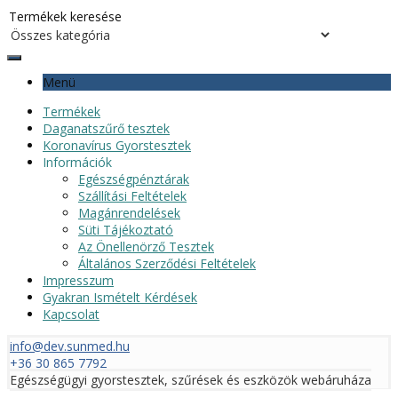
Menü
Termékek
Daganatszűrő tesztek
Koronavírus Gyorstesztek
Információk
Egészségpénztárak
Szállítási Feltételek
Magánrendelések
Süti Tájékoztató
Az Önellenörző Tesztek
Általános Szerződési Feltételek
Impresszum
Gyakran Ismételt Kérdések
Kapcsolat
info@dev.sunmed.hu
+36 30 865 7792
Egészségügyi gyorstesztek, szűrések és eszközök webáruháza