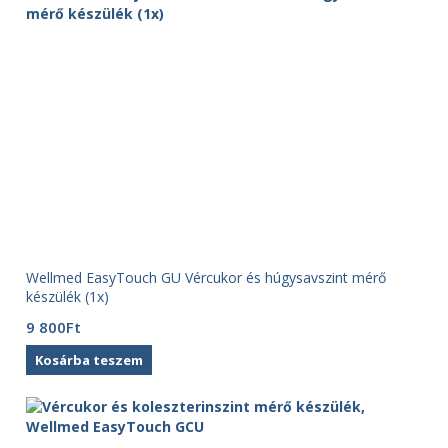
Wellmed EasyTouch GU Vércukor és húgysavszint mérő
készülék (1x)
9 800
Ft
Kosárba teszem