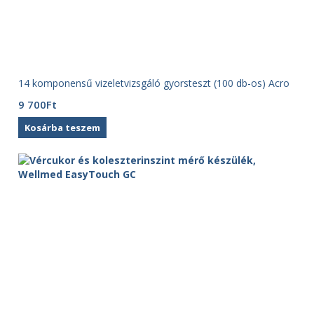
14 komponensű vizeletvizsgáló gyorsteszt (100 db-os) Acro
9 700
Ft
Kosárba teszem