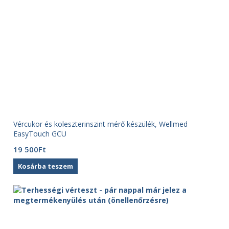
Vércukor és koleszterinszint mérő készülék, Wellmed
EasyTouch GCU
19 500
Ft
Kosárba teszem