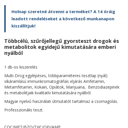
Holnap szeretné átvenni a terméket? A 14 óráig
leadott rendeléseket a következő munkanapon
kiszállítjuk!
Többcélú, szűrőjellegű gyorsteszt drogok és
metabolitok egyidejű kimutatására emberi
nyálból
1 db-os kiszerelés
Multi-Drog egylépéses, többparaméteres tesztlap (nyál)
síkáramlású immunkromatográfiás eljárás Amfetamin,
Metamfetamin, Kokain, Opiátok, Marijuana, Benzodiazepinek
és metabolitjaik kvalitatív kimutatására nyálból.
Magyar nyelvű használati útmutatót tartalmaz a csomagolás.
Professzionális teszt.
COC/MET/BZO/THC/OPI/AMP