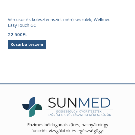
Vércukor és koleszterinszint mérő készülék, Wellmed
EasyTouch GC
22 500
Ft
Kosárba teszem
Enzimes béldaganatszűrés, hasnyálmirigy
funkciós vizsgálatok és egészségügyi