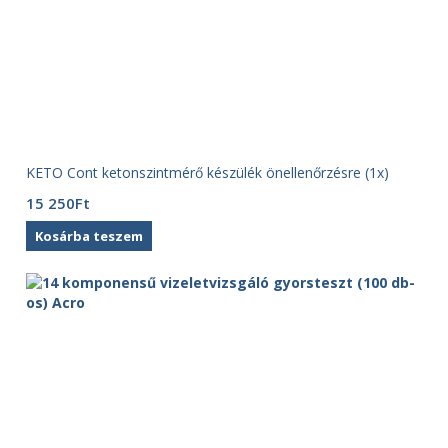
KETO Cont ketonszintmérő készülék önellenőrzésre (1x)
15 250
Ft
Kosárba teszem