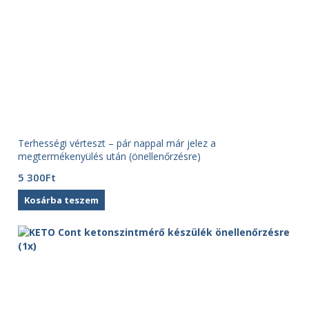
Terhességi vérteszt – pár nappal már jelez a
megtermékenyülés után (önellenőrzésre)
5 300
Ft
Kosárba teszem