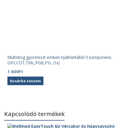
Multidrog gyorsteszt emberi nyálmintából 5 komponens:
OXY,COT,TML,PGB,FYL (1x)
1 600
Ft
Kosárba teszem
Kapcsolódó termékek