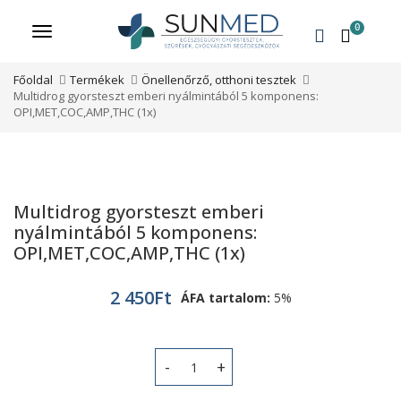
0
Menü
Főoldal
Termékek
Önellenőrző, otthoni tesztek
Multidrog gyorsteszt emberi nyálmintából 5 komponens:
OPI,MET,COC,AMP,THC (1x)
Multidrog gyorsteszt emberi
nyálmintából 5 komponens:
OPI,MET,COC,AMP,THC (1x)
2 450
Ft
ÁFA tartalom:
5%
Multidrog gyorsteszt emberi nyálmi