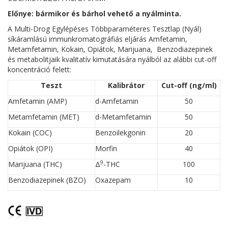
Előnye: bármikor és bárhol vehető a nyálminta.
A Multi-Drog Egylépéses Többparaméteres Tesztlap (Nyál)
síkáramlású immunkromatográfiás eljárás Amfetamin,
Metamfetamin, Kokain, Opiátok, Marijuana, Benzodiazepinek
és metabolitjaik kvalitatív kimutatására nyálból az alábbi cut-off
koncentráció felett:
Teszt
Kalibrátor
Cut-off (ng/ml)
Amfetamin (AMP)
d-Amfetamin
50
Metamfetamin (MET)
d-Metamfetamin
50
Kokain (COC)
Benzoilekgonin
20
Opiátok (OPI)
Morfin
40
9
Marijuana (THC)
Δ
-THC
100
Benzodiazepinek (BZO)
Oxazepam
10