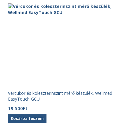
Vércukor és koleszterinszint mérő készülék, Wellmed
EasyTouch GCU
19 500
Ft
Kosárba teszem