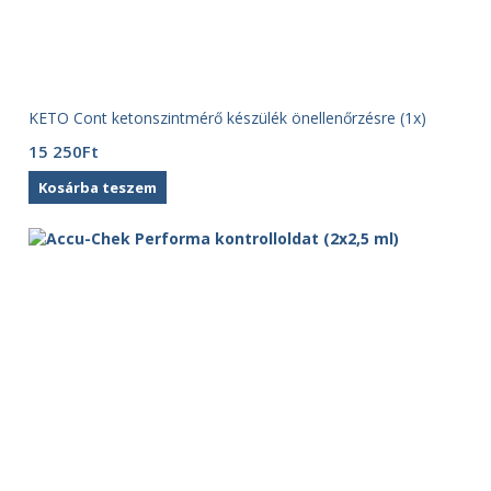
KETO Cont ketonszintmérő készülék önellenőrzésre (1x)
15 250
Ft
Kosárba teszem