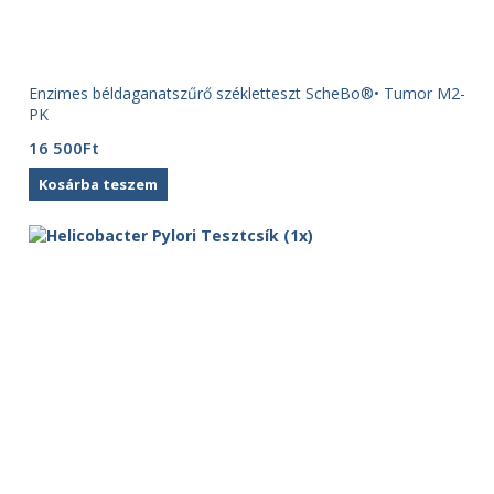
Enzimes béldaganatszűrő székletteszt ScheBo®• Tumor M2-
PK
16 500
Ft
Kosárba teszem