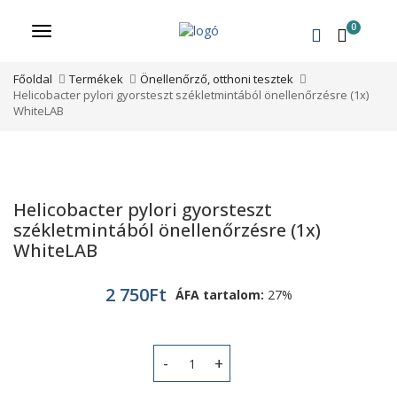
0
Menü
Főoldal
Termékek
Önellenőrző, otthoni tesztek
Helicobacter pylori gyorsteszt székletmintából önellenőrzésre (1x)
WhiteLAB
Helicobacter pylori gyorsteszt
székletmintából önellenőrzésre (1x)
WhiteLAB
2 750
Ft
ÁFA tartalom:
27%
Helicobacter pylori gyorsteszt székl