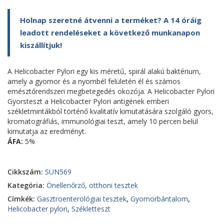
Holnap szeretné átvenni a terméket? A 14 óráig
leadott rendeléseket a következő munkanapon
kiszállítjuk!
A Helicobacter Pylori egy kis méretű, spirál alakú baktérium,
amely a gyomor és a nyombél felületén él és számos
emésztőrendszeri megbetegedés okozója. A Helicobacter Pylori
Gyorsteszt a Helicobacter Pylori antigének emberi
székletmintákból történő kvalitatív kimutatására szolgáló gyors,
kromatográfiás, immunológiai teszt, amely 10 percen belül
kimutatja az eredményt.
ÁFA:
5%
Cikkszám:
SUN569
Kategória:
Önellenőrző, otthoni tesztek
Címkék:
Gasztroenterológiai tesztek
,
Gyomorbántalom
,
Helicobacter pylori
,
Székletteszt