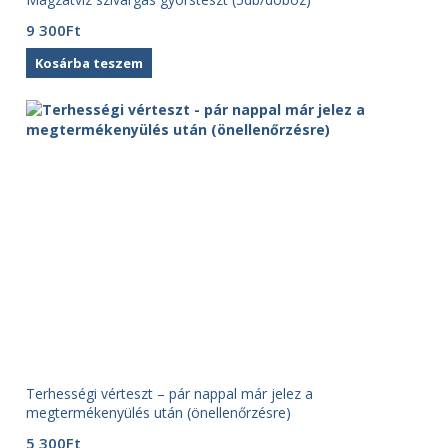
9 300
Ft
Kosárba teszem
Terhességi vérteszt – pár nappal már jelez a
megtermékenyülés után (önellenőrzésre)
5 300
Ft