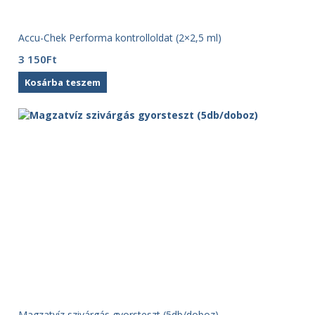
Accu-Chek Performa kontrolloldat (2×2,5 ml)
3 150
Ft
Kosárba teszem
Magzatvíz szivárgás gyorsteszt (5db/doboz)