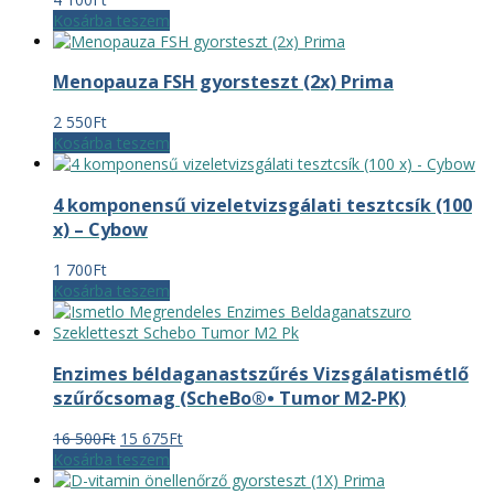
Kosárba teszem
Menopauza FSH gyorsteszt (2x) Prima
2 550
Ft
Kosárba teszem
4 komponensű vizeletvizsgálati tesztcsík (100
x) – Cybow
1 700
Ft
Kosárba teszem
Enzimes béldaganastszűrés Vizsgálatismétlő
szűrőcsomag (ScheBo®• Tumor M2-PK)
Original
Current
16 500
Ft
15 675
Ft
price
price
Kosárba teszem
was:
is: