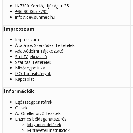
H-7300 Komló, Ifjúság u. 35.
+36 30 865 7792
info@dev.sunmed.hu
Impresszum
Impresszum
Általános Szerződési Feltételek
Adatvédelmi Tájékoztató
Süti Tájékoztató
Szállítási Feltételek
Minőségpolitika
ISO Tanusítványok
Kapcsolat
Információk
Egészségpénztárak
Cikkek
Az Önellenörző Tesztek
Enzimes béldaganatszűrés
Magánrendelések
Mintavételi instrukciók