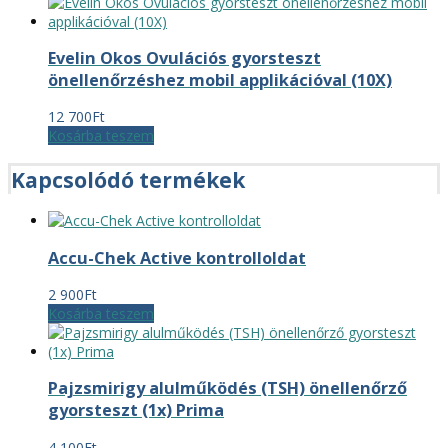
was:
is:
9
8
350Ft.
883Ft.
Evelin Okos Ovulációs gyorsteszt
önellenőrzéshez mobil applikációval (10X)
12 700
Ft
Kosárba teszem
Kapcsolódó termékek
Accu-Chek Active kontrolloldat
2 900
Ft
Kosárba teszem
Pajzsmirigy alulműködés (TSH) önellenőrző
gyorsteszt (1x) Prima
4 100
Ft