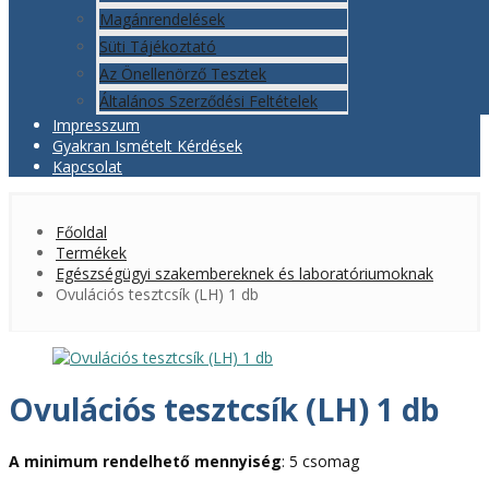
Magánrendelések
Süti Tájékoztató
Az Önellenörző Tesztek
Általános Szerződési Feltételek
Impresszum
Gyakran Ismételt Kérdések
Kapcsolat
Főoldal
Termékek
Egészségügyi szakembereknek és laboratóriumoknak
Ovulációs tesztcsík (LH) 1 db
Ovulációs tesztcsík (LH) 1 db
A minimum rendelhető mennyiség
: 5 csomag