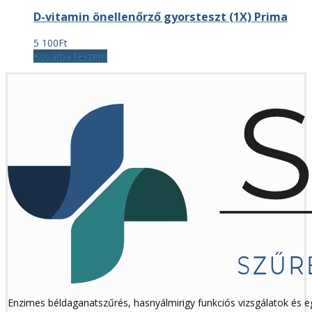
16
15
D-vitamin önellenőrző gyorsteszt (1X) Prima
500Ft.
675Ft.
5 100
Ft
Kosárba teszem
Enzimes béldaganatszűrés, hasnyálmirigy funkciós vizsgálatok és 