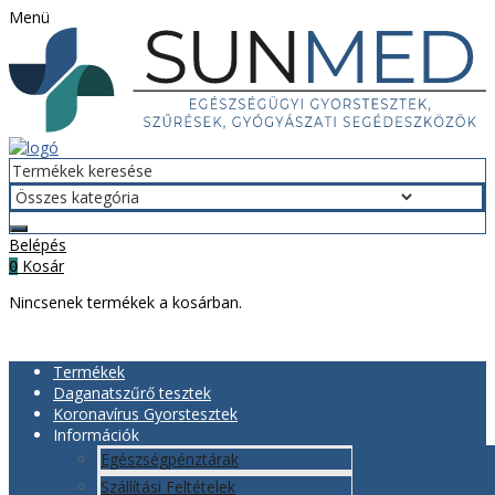
Menü
Belépés
Kosár
0
Nincsenek termékek a kosárban.
Termékek
Daganatszűrő tesztek
Koronavírus Gyorstesztek
Információk
Egészségpénztárak
Szállítási Feltételek