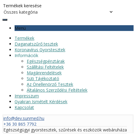
Menü
Termékek
Daganatszűrő tesztek
Koronavírus Gyorstesztek
Információk
Egészségpénztárak
Szállítási Feltételek
Magánrendelések
Süti Tájékoztató
Az Önellenörző Tesztek
Általános Szerződési Feltételek
Impresszum
Gyakran Ismételt Kérdések
Kapcsolat
info@dev.sunmed.hu
+36 30 865 7792
Egészségügyi gyorstesztek, szűrések és eszközök webáruháza