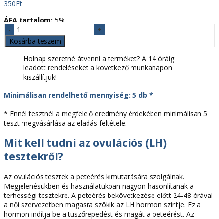
350
Ft
ÁFA tartalom:
5%
Ovulációs
tesztcsík
Kosárba teszem
(LH)
1
Holnap szeretné átvenni a terméket? A 14 óráig
db
leadott rendeléseket a következő munkanapon
mennyiség
kiszállítjuk!
Minimálisan rendelhető mennyiség: 5 db *
* Ennél tesztnél a megfelelő eredmény érdekében minimálisan 5
teszt megvásárlása az eladás feltétele.
Mit kell tudni az ovulációs (LH)
tesztekről?
Az ovulációs tesztek a peteérés kimutatására szolgálnak.
Megjelenésükben és használatukban nagyon hasonlítanak a
terhességi tesztekre. A peteérés bekövetkezése előtt 24-48 órával
a női szervezetben magasra szökik az LH hormon szintje. Ez a
hormon indítja be a tüszőrepedést és magát a peteérést. Az