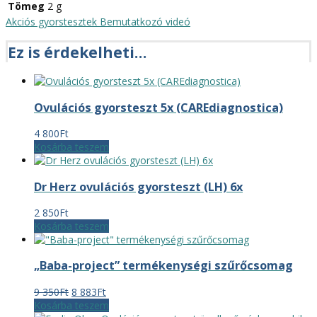
Tömeg
2 g
Akciós gyorstesztek
Bemutatkozó videó
Ez is érdekelheti…
Ovulációs gyorsteszt 5x (CAREdiagnostica)
4 800
Ft
Kosárba teszem
Dr Herz ovulációs gyorsteszt (LH) 6x
2 850
Ft
Kosárba teszem
„Baba-project” termékenységi szűrőcsomag
Original
Current
9 350
Ft
8 883
Ft
price
price
Kosárba teszem