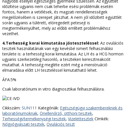
nagyobb eséllyel egészséges gyermeke szülessen. Az együttlét
időzítése ugyanis nem csak teherbe esési problémák esetén
fontos, hanem a vetélések, és magzati rendellenességek
megelőzésében is szerepet játszhat. A nem jól időzített együttlét
során ugyanis a túlérett, elöregedett petesejt is
megtermékenyülhet, mely az előbb említett problémákhoz
vezethet.
4.Terhesség korai kimutatása jósteszteléssel:
Az ovulációs
tesztek használatának van egy kevésbé ismert felhasználási
területe is: a terhesség korai kimutatása. Az LH és a HCG hormon
ugyanis szerkezetileg hasonló, a teszteken keresztreakciót
mutathat. A terhesség megléte ezért még a menstruáció
elmaradása előtt LH teszteléssel kimutatható lehet.
ÁFA:5%
Csak laboratóriumi in vitro diagnosztikai felhasználásra.
Cikkszám:
SUN111
Kategóriák:
Egészségügyi szakembereknek és
laboratóriumoknak
,
Önellenőrző, otthoni tesztek
,
Terhességi/termékenységi tesztek
,
Vizelettesztek
Címkék:
Nőgyógyászati tesztek
,
Ovulációs teszt