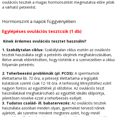
ovulációs tesztek a magas hormonszintet megmutatva előre jelzik
a várható peteérést.
Hormonszint a napok függvényében
Egylépéses ovulációs tesztcsík (1 db)
Kinek érdemes ovulációs tesztet használni?
1. Szabálytalan ciklus:
Szabálytalan ciklus esetén az ovulációs
tesztek használata segít a peteérés idejének meghatározásában,
illetve annak eldöntésében, hogy történik-e a szervezetben a ciklus
folyamán peteérés.
2. Teherbeesési problémák (pl. PCOS):
A spermiumok
élettartama kb. 72 óra, a petesejt élettartama a legújabb
kutatások szerint csak 12-18 óra. A terhesség létrejöttéhez ezért
nagyon fontos az együttlétek jó időzítése. Az ovulációs teszt
használatával meghatározható az együttlét ideális időpontja,
jelentősen növelve ezzel a teherbeesés esélyét.
3. Tudatos család- ill. babatervezés:
Az ovulációs tesztek
használata azonban minden olyan, gyermeket tervező nőnek
ajánlott, aki szeretne mindent megtenni azért, hogy minél