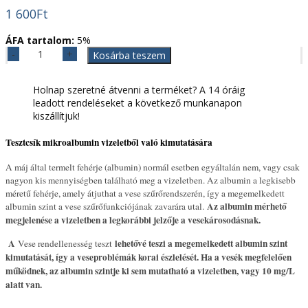
1 600
Ft
ÁFA tartalom:
5%
Vese
Kosárba teszem
rendellenesség
gyorsteszt
Holnap szeretné átvenni a terméket? A 14 óráig
önellenőrzésre
leadott rendeléseket a következő munkanapon
M-
kiszállítjuk!
ALBU-
check
Tesztcsík mikroalbumin vizeletből való kimutatására
(1x)
mennyiség
A máj által termelt fehérje (albumin) normál esetben egyáltalán nem, vagy csak
nagyon kis mennyiségben található meg a vizeletben. Az albumin a legkisebb
méretű fehérje, amely átjuthat a vese szűrőrendszerén, így a megemelkedett
Az albumin mérhető
albumin szint a vese szűrőfunkciójának zavarára utal.
megjelenése a vizeletben a legkorábbi jelzője a vesekárosodásnak
.
A
lehetővé teszi a megemelkedett albumin szint
Vese rendellenesség teszt
kimutatását, így a veseproblémák korai észlelését. Ha a vesék megfelelően
működnek, az albumin szintje ki sem mutatható a vizeletben, vagy 10 mg/L
alatt van.