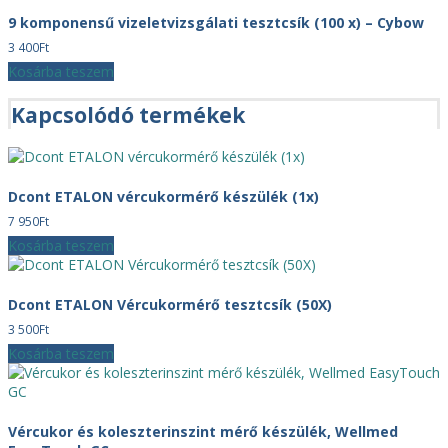
9 komponensű vizeletvizsgálati tesztcsík (100 x) – Cybow
3 400
Ft
Kosárba teszem
Kapcsolódó termékek
Dcont ETALON vércukormérő készülék (1x)
7 950
Ft
Kosárba teszem
Dcont ETALON Vércukormérő tesztcsík (50X)
3 500
Ft
Kosárba teszem
Vércukor és koleszterinszint mérő készülék, Wellmed