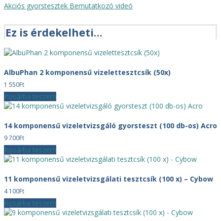
Akciós gyorstesztek
Bemutatkozó videó
Ez is érdekelheti…
AlbuPhan 2 komponensű vizelettesztcsík (50x)
1 550
Ft
Kosárba teszem
14 komponensű vizeletvizsgáló gyorsteszt (100 db-os) Acro
9 700
Ft
Kosárba teszem
11 komponensű vizeletvizsgálati tesztcsík (100 x) – Cybow
4 100
Ft
Kosárba teszem