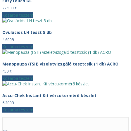
EasyTouch GC
22 500
Ft
Kosárba teszem
Ovulációs LH teszt 5 db
4 600
Ft
Kosárba teszem
Menopauza (FSH) vizeletvizsgáló tesztcsík (1 db) ACRO
450
Ft
Kosárba teszem
Accu-Chek Instant Kit vércukormérő készlet
6 200
Ft
Kosárba teszem