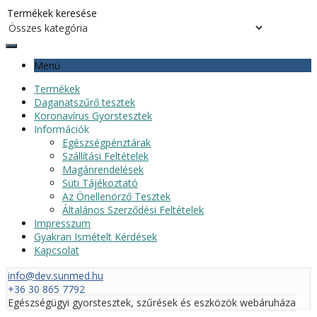
Menü
Termékek
Daganatszűrő tesztek
Koronavírus Gyorstesztek
Információk
Egészségpénztárak
Szállítási Feltételek
Magánrendelések
Süti Tájékoztató
Az Önellenörző Tesztek
Általános Szerződési Feltételek
Impresszum
Gyakran Ismételt Kérdések
Kapcsolat
info@dev.sunmed.hu
+36 30 865 7792
Egészségügyi gyorstesztek, szűrések és eszközök webáruháza