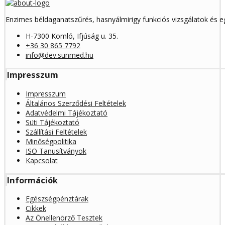
Enzimes béldaganatszűrés, hasnyálmirigy funkciós vizsgálatok és 
H-7300 Komló, Ifjúság u. 35.
+36 30 865 7792
info@dev.sunmed.hu
Impresszum
Impresszum
Általános Szerződési Feltételek
Adatvédelmi Tájékoztató
Süti Tájékoztató
Szállítási Feltételek
Minőségpolitika
ISO Tanusítványok
Kapcsolat
Információk
Egészségpénztárak
Cikkek
Az Önellenörző Tesztek