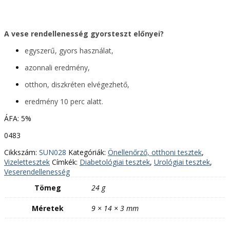
A vese rendellenesség gyorsteszt előnyei?
egyszerű, gyors használat,
azonnali eredmény,
otthon, diszkréten elvégezhető,
eredmény 10 perc alatt.
ÁFA: 5%
0483
Cikkszám:
SUN028
Kategóriák:
Önellenőrző, otthoni tesztek
,
Vizelettesztek
Címkék:
Diabetológiai tesztek
,
Urológiai tesztek
,
Veserendellenesség
Tömeg
24 g
Méretek
9 × 14 × 3 mm