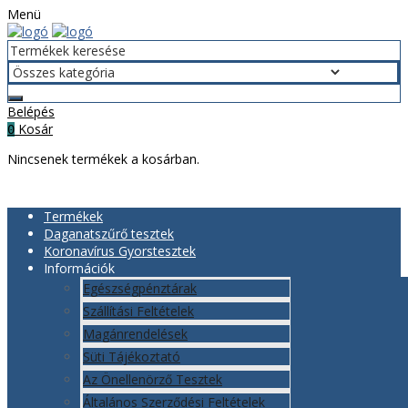
Menü
Belépés
Kosár
0
Nincsenek termékek a kosárban.
Termékek
Daganatszűrő tesztek
Koronavírus Gyorstesztek
Információk
Egészségpénztárak
Szállítási Feltételek
Magánrendelések
Süti Tájékoztató
Az Önellenörző Tesztek
Általános Szerződési Feltételek