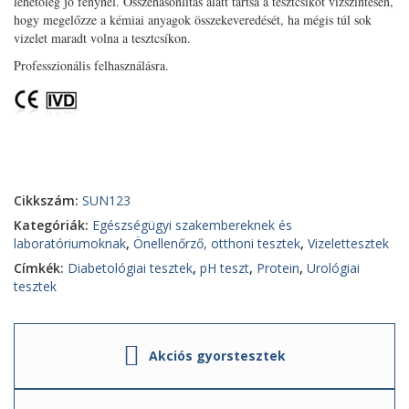
lehetőlég jó fénynél. Összehasonlítás alatt tartsa a tesztcsíkot vízszintesen,
hogy megelőzze a kémiai anyagok összekeveredését, ha mégis túl sok
vizelet maradt volna a tesztcsíkon.
Professzionális felhasználásra.
Cikkszám:
SUN123
Kategóriák:
Egészségügyi szakembereknek és
laboratóriumoknak
,
Önellenőrző, otthoni tesztek
,
Vizelettesztek
Címkék:
Diabetológiai tesztek
,
pH teszt
,
Protein
,
Urológiai
tesztek
Akciós gyorstesztek