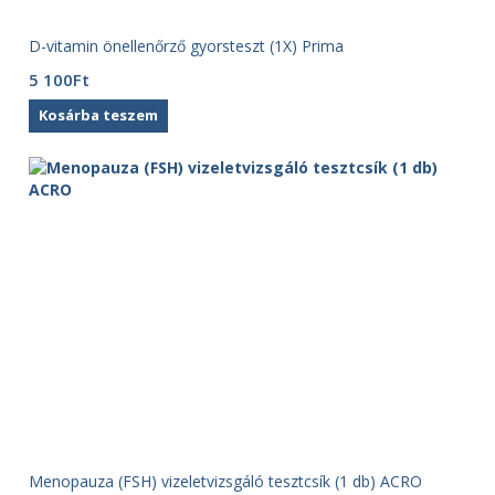
D-vitamin önellenőrző gyorsteszt (1X) Prima
5 100
Ft
Kosárba teszem
Menopauza (FSH) vizeletvizsgáló tesztcsík (1 db) ACRO