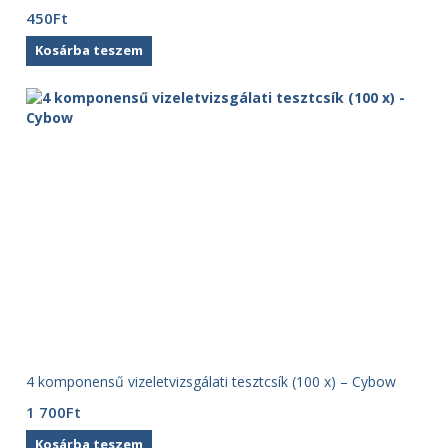
450
Ft
Kosárba teszem
4 komponensű vizeletvizsgálati tesztcsík (100 x) – Cybow
1 700
Ft
Kosárba teszem