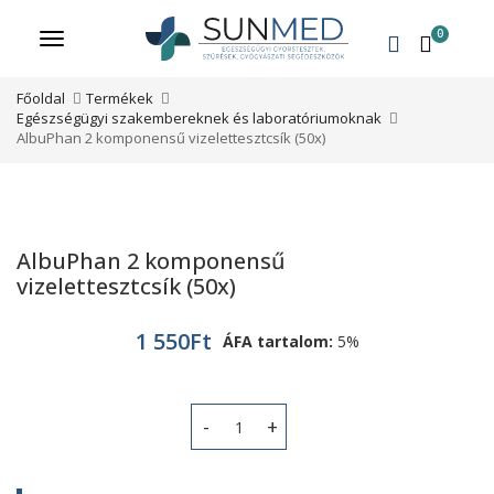
0
Menü
Főoldal
Termékek
Egészségügyi szakembereknek és laboratóriumoknak
AlbuPhan 2 komponensű vizelettesztcsík (50x)
AlbuPhan 2 komponensű
vizelettesztcsík (50x)
1 550
Ft
ÁFA tartalom:
5%
AlbuPhan 2 komponensű vizelettesztc