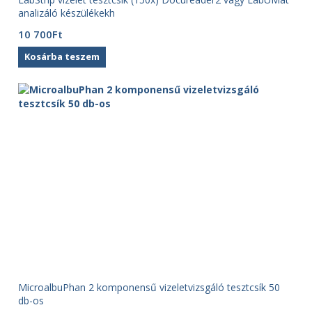
analizáló készülékekh
10 700
Ft
Kosárba teszem
MicroalbuPhan 2 komponensű vizeletvizsgáló tesztcsík 50
db-os