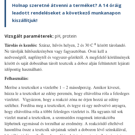
Holnap szeretné átvenni a terméket? A 14 óráig
leadott rendeléseket a következő munkanapon
kiszállítjuk!
Vizsgált paraméterek:
pH, protein
Tárolás és kezelés:
Száraz, hűvös helyen, 2 és 30 C ⁰ között tárolandó.
Ne tárolják hűtőszekrényben vagy fagyasztóban. Óvni kell a
nedvességtől, napfénytől és vegyszer-gőzöktől. A megfelelő körülmények
között és saját dobozában tárolt tesztcsík a doboz alján feltüntetett lejárati
időpontig használható.
Felhasználás:
Merítse a tesztcsíkot a vizeletbe 1 – 2 másodpercig. Amikor kiveszi,
húzza le a tesztcsíkot az edény peremén, hogy eltávolítsa róla a felesleges
vizeletet. Vigyázzon, hogy a reakció zóna ne érjen hozzá az edény
széléhez. Fordítsa meg a tesztcsíkot, és tegye rá egy nedvszívó anyagra,
hogy eltávolítsa róla a többi felesleges vizeletet is. Ha ugyanis túl sok
vizelet marad a tesztcsíkon, a szomszédos reagensek interakcióba
léphetnek egymással és torzulhat az eredmény. A reakcióidő elteltével
hasonlítsa össze a tesztcsík sávjainak színét a dobozon lévő színskálával,