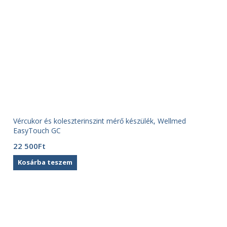
Vércukor és koleszterinszint mérő készülék, Wellmed
EasyTouch GC
22 500
Ft
Kosárba teszem