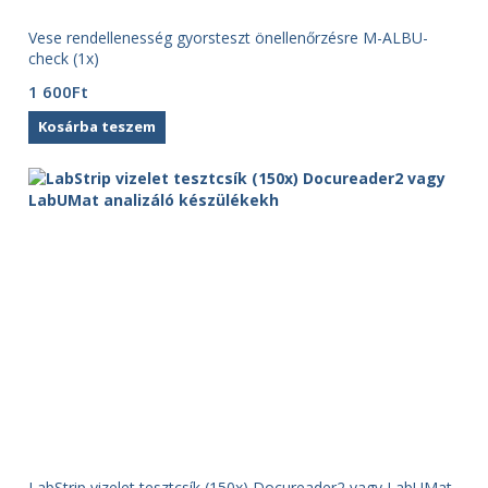
Vese rendellenesség gyorsteszt önellenőrzésre M-ALBU-
check (1x)
1 600
Ft
Kosárba teszem
LabStrip vizelet tesztcsík (150x) Docureader2 vagy LabUMat