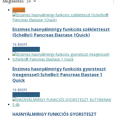
Megtekintés:
Kiemelt
Enzimes hasnyálmirigy funkciós székletteszt
(ScheBo® Pancreas Elastase 1Quick)
16 800
Ft
Kosárba teszem
Enzimes hasnyálmirigy funkciós gyorsteszt
(reagenssel) ScheBo® Pancreas Elastase 1
Quick
16 800
Ft
Kosárba teszem
HASNYÁLMIRIGY FUNKCIÓS GYORSTESZT