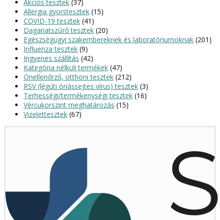
Akciós tesztek
(37)
Allergia gyorstesztek
(15)
COVID-19 tesztek
(41)
Daganatszűrő tesztek
(20)
Egészségügyi szakembereknek és laboratóriumoknak
(201)
Influenza tesztek
(9)
Ingyenes szállítás
(42)
Kategória nélküli termékek
(47)
Önellenőrző, otthoni tesztek
(212)
RSV (légúti óriássejtes vírus) tesztek
(3)
Terhességi/termékenységi tesztek
(16)
Vércukorszint meghatározás
(15)
Vizelettesztek
(67)