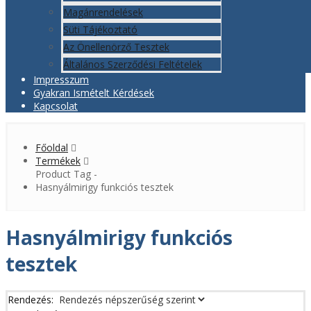
Magánrendelések
Süti Tájékoztató
Az Önellenörző Tesztek
Általános Szerződési Feltételek
Impresszum
Gyakran Ismételt Kérdések
Kapcsolat
Főoldal
Termékek
Product Tag -
Hasnyálmirigy funkciós tesztek
Hasnyálmirigy funkciós
tesztek
Rendezés: