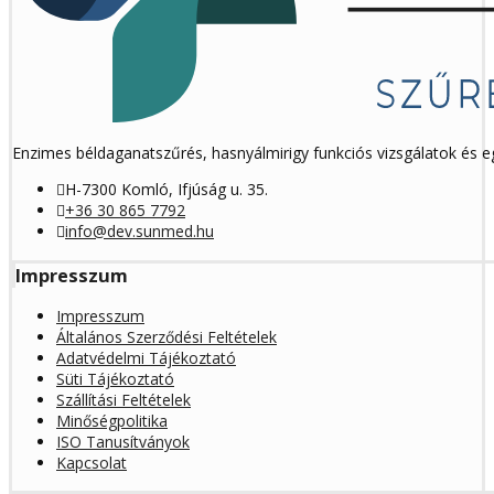
Enzimes béldaganatszűrés, hasnyálmirigy funkciós vizsgálatok és 
H-7300 Komló, Ifjúság u. 35.
+36 30 865 7792
info@dev.sunmed.hu
Impresszum
Impresszum
Általános Szerződési Feltételek
Adatvédelmi Tájékoztató
Süti Tájékoztató
Szállítási Feltételek
Minőségpolitika
ISO Tanusítványok
Kapcsolat