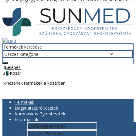
Menü
Belépés
Kosár
0
Nincsenek termékek a kosárban.
Termékek
Daganatszűrő tesztek
Koronavírus Gyorstesztek
Információk
Egészségpénztárak
Szállítási Feltételek