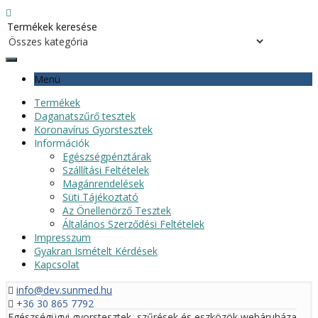
Menü
Termékek
Daganatszűrő tesztek
Koronavírus Gyorstesztek
Információk
Egészségpénztárak
Szállítási Feltételek
Magánrendelések
Süti Tájékoztató
Az Önellenörző Tesztek
Általános Szerződési Feltételek
Impresszum
Gyakran Ismételt Kérdések
Kapcsolat
info@dev.sunmed.hu
+36 30 865 7792
Egészségügyi gyorstesztek, szűrések és eszközök webáruháza