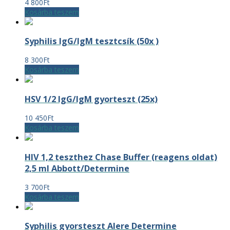
4 800
Ft
Kosárba teszem
Syphilis IgG/IgM tesztcsík (50x )
8 300
Ft
Kosárba teszem
HSV 1/2 IgG/IgM gyorteszt (25x)
10 450
Ft
Kosárba teszem
HIV 1,2 teszthez Chase Buffer (reagens oldat)
2,5 ml Abbott/Determine
3 700
Ft
Kosárba teszem
Syphilis gyorsteszt Alere Determine