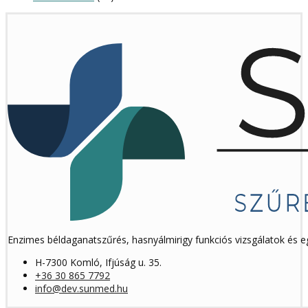
Enzimes béldaganatszűrés, hasnyálmirigy funkciós vizsgálatok és 
H-7300 Komló, Ifjúság u. 35.
+36 30 865 7792
info@dev.sunmed.hu