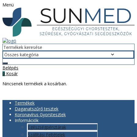
Menü
Belépés
Kosár
0
Nincsenek termékek a kosárban.
Termékek
Daganatszűrő tesztek
Koronavírus Gyorstesztek
Információk
Egészségpénztárak
Szállítási Feltételek