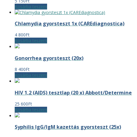
5 150
Ft
Kosárba teszem
Chlamydia gyorsteszt 1x (CAREdiagnostica)
4 800
Ft
Kosárba teszem
Gonorrhea gyorsteszt (20x)
8 400
Ft
Kosárba teszem
HIV 1,2 (AIDS) tesztlap (20 x) Abbott/Determine
25 600
Ft
Kosárba teszem
Syphilis IgG/IgM kazettás gyorsteszt (25x)