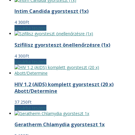
Intim Candida gyorsteszt (1x)
4 300
Ft
Kosárba teszem
Szifilisz gyorsteszt önellenőrzésre (1x)
4 300
Ft
Kosárba teszem
HIV 1,2 (AIDS) komplett gyorsteszt (20 x)
Abott/Determine
37 250
Ft
Kosárba teszem
Geratherm Chlamydia gyorsteszt 1x