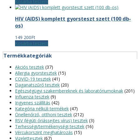
Kosárba teszem
HIV (AIDS) komplett gyorsteszt szett (100 db-
os)
149 200
Ft
Kosárba teszem
Termékkategóriák
Akciós tesztek
(37)
Allergia gyorstesztek
(15)
COVID-19 tesztek
(41)
Daganatszűrő tesztek
(20)
Egészségügyi szakembereknek és laboratóriumoknak
(201)
Influenza tesztek
(9)
Ingyenes szállítás
(42)
Kategória nélküli termékek
(47)
Önellenőrző, otthoni tesztek
(212)
RSV (légúti óriássejtes vírus) tesztek
(3)
Terhességi/termékenységi tesztek
(16)
Vércukorszint meghatározás
(15)
Vizelettesztek
(67)