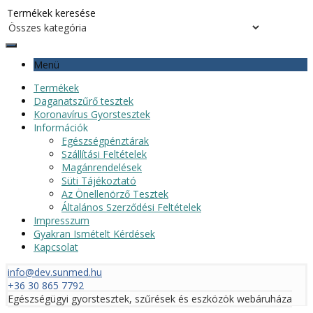
Menü
Termékek
Daganatszűrő tesztek
Koronavírus Gyorstesztek
Információk
Egészségpénztárak
Szállítási Feltételek
Magánrendelések
Süti Tájékoztató
Az Önellenörző Tesztek
Általános Szerződési Feltételek
Impresszum
Gyakran Ismételt Kérdések
Kapcsolat
info@dev.sunmed.hu
+36 30 865 7792
Egészségügyi gyorstesztek, szűrések és eszközök webáruháza