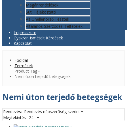
Magánrendelések
Süti Tájékoztató
Az Önellenörző Tesztek
Általános Szerződési Feltételek
Impresszum
Gyakran Ismételt Kérdések
Kapcsolat
Főoldal
Termékek
Product Tag -
Nemi úton terjedő betegségek
Nemi úton terjedő betegségek
Rendezés:
Megtekintés: