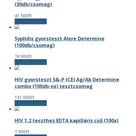
(30db/csomag)
41 500
Ft
Kosárba teszem
Syphilis gyorsteszt Alere Determine
(100db/csomag)
74 900
Ft
Kosárba teszem
HIV gyorsteszt S&-P (CE) Ag/Ab Determine
combo (100db-os) tesztcsomag
131 000
Ft
Kosárba teszem
HIV 1,2 teszthez EDTA kapilláris cső (100x)
7 950
Ft