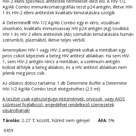
HIV-2 elleni specifikus antitestek termelését idézi elő. A HIV-1/2
Ag/Ab Combo immunkromatográfiás teszt p24 antigén, illetve HIV-
1 és HIV-2 elleni antitestek kvalitatív kimutatására szolgál.
A Determine® HIV-1/2 Ag/Ab Combo egy in vitro, vizuálisan
olvasható, kvalitatív immunoassay HIV p24 antigén (Ag) továbbá
HIV-1 és HIV-2 elleni antitestek (Ab) szimultán kimutatására humán
szérumból, plazmából, illetve teljes vérből.
Amennyiben HIV-1 vagy HIV-2 antigének voltak a mintában egy
piros csíkot képeznek a beteg HIV antitest ablakban. Ha sem HIV-
1, sem HIV-2 antigén nincs a mintában, a szelénium-antigén
kolloid átfolyik a beteg ablakon, és a HIV antitest ablakban nem
jelenik meg piros csík.
Az oldatos doboz tartalma: 1 db Determine Buffer a Determine
HIV-1/2 Ag/Ab Combo teszt elvégzéséhez (2.5 ml)
A tesztet csak egészségügyi intézmények, orvosok vagy AIDS
szűréssel foglalkozó, engedéllyel rendelkező szervezetek
vásárolhatják!
Tárolás:
2-27 ̊C között, hűtést nem igényel
ÁFA
: 5%
0459