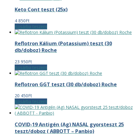
Keto Cont teszt (25x)
4 850
Ft
Kosárba teszem
Reflotron Kálium (Potassium) teszt (30
db/doboz) Roche
23 950
Ft
Kosárba teszem
Reflotron GGT teszt (30 db/doboz) Roche
20 450
Ft
Kosárba teszem
COVID-19 Antigén (Ag) NASAL gyorsteszt 25
teszt/doboz ( ABBOTT – Panbio)