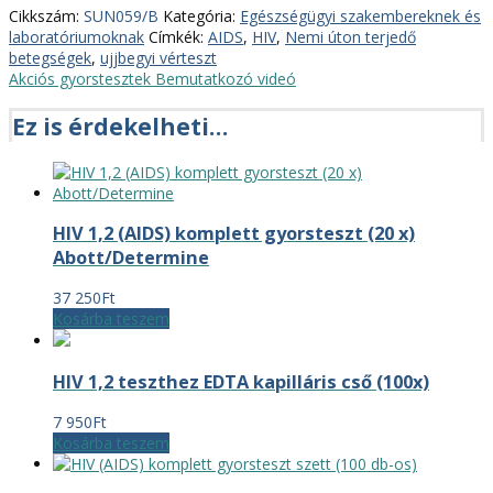
Cikkszám:
SUN059/B
Kategória:
Egészségügyi szakembereknek és
laboratóriumoknak
Címkék:
AIDS
,
HIV
,
Nemi úton terjedő
betegségek
,
ujjbegyi vérteszt
Akciós gyorstesztek
Bemutatkozó videó
Ez is érdekelheti…
HIV 1,2 (AIDS) komplett gyorsteszt (20 x)
Abott/Determine
37 250
Ft
Kosárba teszem
HIV 1,2 teszthez EDTA kapilláris cső (100x)
7 950
Ft
Kosárba teszem