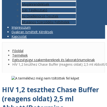
Magánrendelések
Süti Tájékoztató
Az Önellenörző Tesztek
Általános Szerződési Feltételek
Impresszum
Gyakran Ismételt Kérdések
Kapcsolat
Főoldal
Termékek
Egészségügyi szakembereknek és laboratóriumoknak
HIV 1,2 teszthez Chase Buffer (reagens oldat) 2,5 ml Abbott
HIV 1,2 teszthez Chase Buffer
(reagens oldat) 2,5 ml