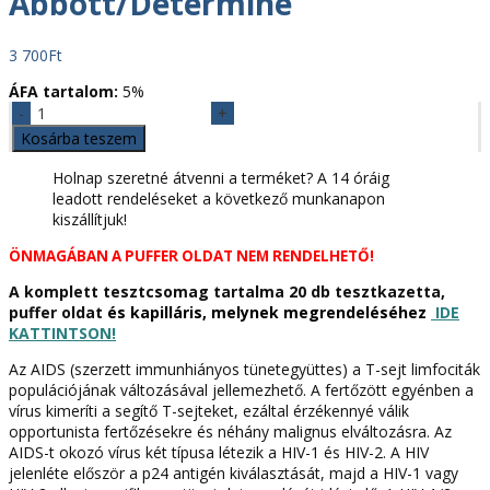
Abbott/Determine
3 700
Ft
ÁFA tartalom:
5%
HIV
1,2
Kosárba teszem
teszthez
Chase
Holnap szeretné átvenni a terméket? A 14 óráig
Buffer
leadott rendeléseket a következő munkanapon
(reagens
kiszállítjuk!
oldat)
ÖNMAGÁBAN A PUFFER OLDAT NEM RENDELHETŐ!
2,5
ml
A komplett tesztcsomag tartalma 20 db tesztkazetta,
Abbott/Determine
puffer oldat
és kapilláris, melynek megrendeléséhez
IDE
mennyiség
KATTINTSON!
Az AIDS (szerzett immunhiányos tünetegyüttes) a T-sejt limfociták
populációjának változásával jellemezhető. A fertőzött egyénben a
vírus kimeríti a segítő T-sejteket, ezáltal érzékennyé válik
opportunista fertőzésekre és néhány malignus elváltozásra. Az
AIDS-t okozó vírus két típusa létezik a HIV-1 és HIV-2. A HIV
jelenléte először a p24 antigén kiválasztását, majd a HIV-1 vagy