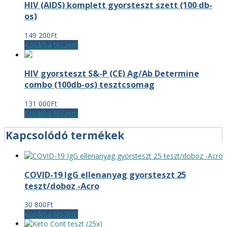
HIV (AIDS) komplett gyorsteszt szett (100 db-
os)
149 200
Ft
Kosárba teszem
HIV gyorsteszt S&-P (CE) Ag/Ab Determine
combo (100db-os) tesztcsomag
131 000
Ft
Kosárba teszem
Kapcsolódó termékek
COVID-19 IgG ellenanyag gyorsteszt 25
teszt/doboz -Acro
30 800
Ft
Kosárba teszem