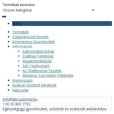
Menü
Termékek
Daganatszűrő tesztek
Koronavírus Gyorstesztek
Információk
Egészségpénztárak
Szállítási Feltételek
Magánrendelések
Süti Tájékoztató
Az Önellenörző Tesztek
Általános Szerződési Feltételek
Impresszum
Gyakran Ismételt Kérdések
Kapcsolat
info@dev.sunmed.hu
+36 30 865 7792
Egészségügyi gyorstesztek, szűrések és eszközök webáruháza