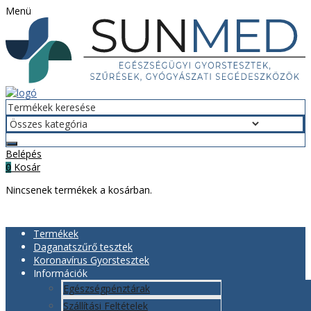
Menü
Belépés
Kosár
0
Nincsenek termékek a kosárban.
Termékek
Daganatszűrő tesztek
Koronavírus Gyorstesztek
Információk
Egészségpénztárak
Szállítási Feltételek