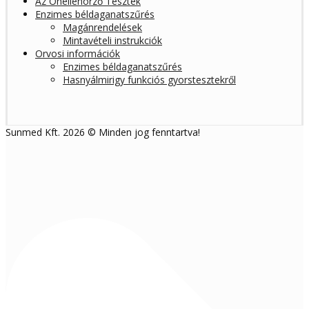
Az Önellenörző Tesztek
Enzimes béldaganatszűrés
Magánrendelések
Mintavételi instrukciók
Orvosi információk
Enzimes béldaganatszűrés
Hasnyálmirigy funkciós gyorstesztekről
Sunmed Kft. 2026 © Minden jog fenntartva!