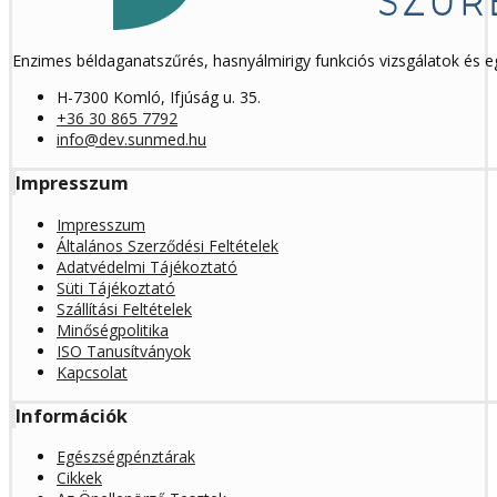
Enzimes béldaganatszűrés, hasnyálmirigy funkciós vizsgálatok és 
H-7300 Komló, Ifjúság u. 35.
+36 30 865 7792
info@dev.sunmed.hu
Impresszum
Impresszum
Általános Szerződési Feltételek
Adatvédelmi Tájékoztató
Süti Tájékoztató
Szállítási Feltételek
Minőségpolitika
ISO Tanusítványok
Kapcsolat
Információk
Egészségpénztárak
Cikkek