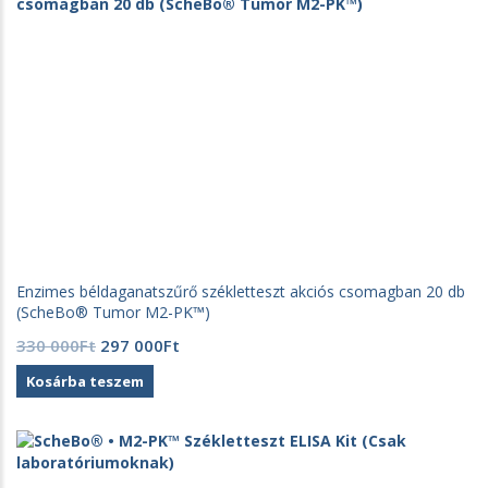
Enzimes béldaganatszűrő székletteszt akciós csomagban 20 db
(ScheBo® Tumor M2-PK™)
Original
Current
330 000
Ft
297 000
Ft
price
price
Kosárba teszem
was:
is:
330
297
000Ft.
000Ft.