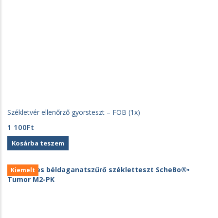
Székletvér ellenőrző gyorsteszt – FOB (1x)
1 100
Ft
Kosárba teszem
Kiemelt