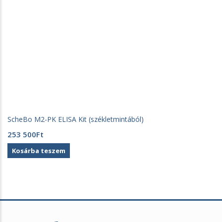
ScheBo M2-PK ELISA Kit (székletmintából)
253 500
Ft
Kosárba teszem