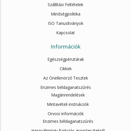
Szállítási Feltételek
Minőségpolitika
ISO Tanusítványok
Kapcsolat
Információk
Egészségpénztárak
Cikkek
Az Önellenörző Tesztek
Enzimes béldaganatszűrés
Magánrendelések
Mintavételi instrukciók
Orvosi információk
Enzimes béldaganatszűrés
Hasnyálmirigy funkciós gyorstesztekről