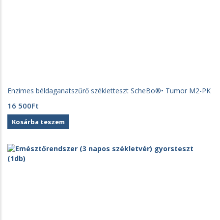
Enzimes béldaganatszűrő székletteszt ScheBo®• Tumor M2-PK
16 500
Ft
Kosárba teszem