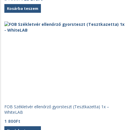
price
price
Kosárba teszem
was:
is:
24
23
500Ft.
275Ft.
FOB Székletvér ellenőrző gyorsteszt (Tesztkazetta) 1x –
WhiteLAB
1 800
Ft