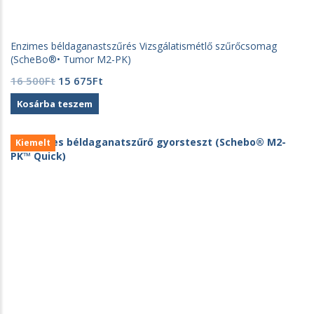
Enzimes béldaganastszűrés Vizsgálatismétlő szűrőcsomag
(ScheBo®• Tumor M2-PK)
Original
Current
16 500
Ft
15 675
Ft
price
price
Kosárba teszem
was:
is:
16
15
500Ft.
675Ft.
Kiemelt