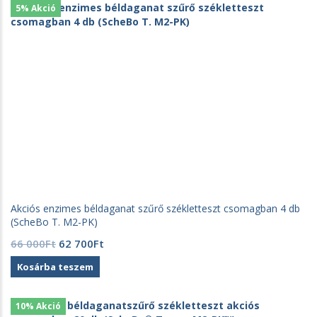
700Ft.
365Ft.
5% Akció
Akciós enzimes béldaganat szűrő székletteszt csomagban 4 db
(ScheBo T. M2-PK)
Original
Current
66 000
Ft
62 700
Ft
price
price
Kosárba teszem
was:
is:
66
62
000Ft.
700Ft.
10% Akció