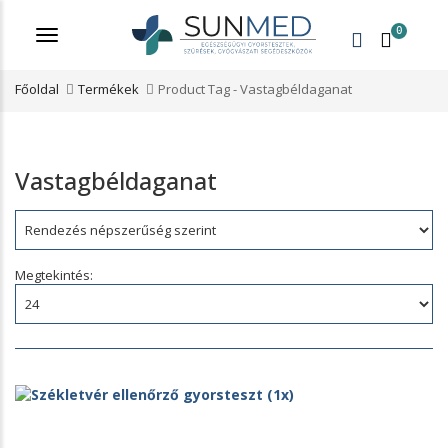
0
Menü
Főoldal
Termékek
Product Tag -
Vastagbéldaganat
Vastagbéldaganat
Rendezés:
Megtekintés: