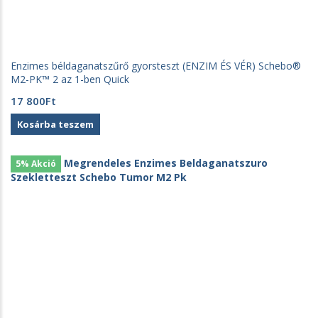
Enzimes béldaganatszűrő gyorsteszt (ENZIM ÉS VÉR) Schebo®
M2-PK™ 2 az 1-ben Quick
17 800
Ft
Kosárba teszem
5% Akció