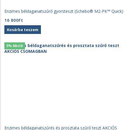
Enzimes béldaganatszűrő gyorsteszt (Schebo® M2-PK™ Quick)
16 800
Ft
Kosárba teszem
5% Akció
Enzimes béldaganatszűrés és prosztata szűrő teszt AKCIÓS