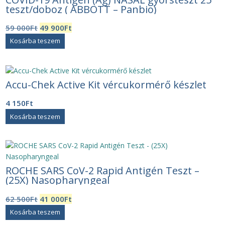
teszt/doboz ( ABBOTT – Panbio)
Original
Current
59 000
Ft
49 900
Ft
price
price
Kosárba teszem
was:
is:
59
49
000Ft.
900Ft.
Accu-Chek Active Kit vércukormérő készlet
4 150
Ft
Kosárba teszem
ROCHE SARS CoV-2 Rapid Antigén Teszt –
(25X) Nasopharyngeal
Original
Current
62 500
Ft
41 000
Ft
price
price
Kosárba teszem
was:
is: