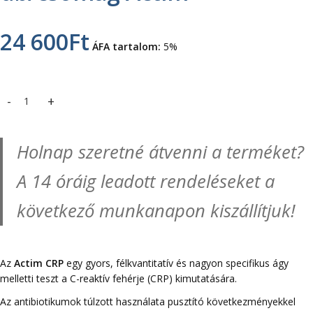
24 600
Ft
ÁFA tartalom:
5%
CRP gyorsteszt 20 db/csomag Actim mennyiség
Holnap szeretné átvenni a terméket?
A 14 óráig leadott rendeléseket a
következő munkanapon kiszállítjuk!
Az
Actim CRP
egy gyors, félkvantitatív és nagyon specifikus ágy
melletti teszt a C-reaktív fehérje (CRP) kimutatására.
Az antibiotikumok túlzott használata pusztító következményekkel