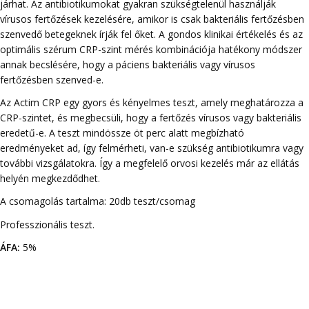
járhat. Az antibiotikumokat gyakran szükségtelenül használják
vírusos fertőzések kezelésére, amikor is csak bakteriális fertőzésben
szenvedő betegeknek írják fel őket. A gondos klinikai értékelés és az
optimális szérum CRP-szint mérés kombinációja hatékony módszer
annak becslésére, hogy a páciens bakteriális vagy vírusos
fertőzésben szenved-e.
Az Actim CRP egy gyors és kényelmes teszt, amely meghatározza a
CRP-szintet, és megbecsüli, hogy a fertőzés vírusos vagy bakteriális
eredetű-e. A teszt mindössze öt perc alatt megbízható
eredményeket ad, így felmérheti, van-e szükség antibiotikumra vagy
további vizsgálatokra. Így a megfelelő orvosi kezelés már az ellátás
helyén megkezdődhet.
A csomagolás tartalma: 20db teszt/csomag
Professzionális teszt.
ÁFA:
5%