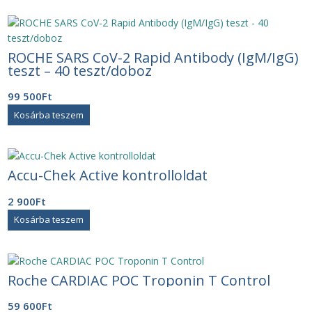
62
41
500Ft.
000Ft.
ROCHE SARS CoV-2 Rapid Antibody (IgM/IgG)
teszt – 40 teszt/doboz
99 500
Ft
Kosárba teszem
Accu-Chek Active kontrolloldat
2 900
Ft
Kosárba teszem
Roche CARDIAC POC Troponin T Control
59 600
Ft