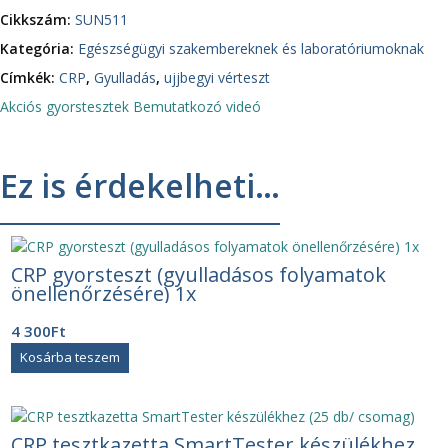
Cikkszám:
SUN511
Kategória:
Egészségügyi szakembereknek és laboratóriumoknak
Címkék:
CRP
,
Gyulladás
,
ujjbegyi vérteszt
Akciós gyorstesztek
Bemutatkozó videó
Ez is érdekelheti…
CRP gyorsteszt (gyulladásos folyamatok
önellenőrzésére) 1x
4 300
Ft
Kosárba teszem
CRP tesztkazetta SmartTester készülékhez