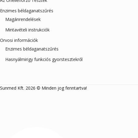
Az Önellenörző Tesztek
Enzimes béldaganatszűrés
Magánrendelések
Mintavételi instrukciók
Orvosi információk
Enzimes béldaganatszűrés
Hasnyálmirigy funkciós gyorstesztekről
Sunmed Kft. 2026 © Minden jog fenntartva!