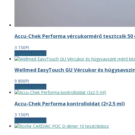
Accu-Chek Performa vércukormérő tesztcsík 50
3 150
Ft
Kosárba teszem
Wellmed EasyTouch GU Vércukor és húgysavszin
9 800
Ft
Kosárba teszem
Accu-Chek Performa kontrolloldat (2×2,5 ml)
3 150
Ft
Kosárba teszem