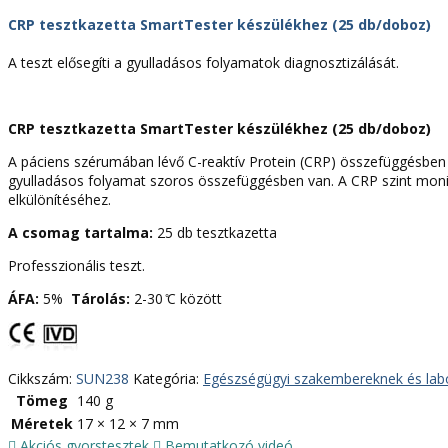
(25
db/
CRP tesztkazetta SmartTester készülékhez (25 db/doboz)
csomag)
mennyiség
A teszt elősegíti a gyulladásos folyamatok diagnosztizálását.
CRP tesztkazetta SmartTester készülékhez (25 db/doboz)
A páciens szérumában lévő C-reaktív Protein (CRP) összefüggésben 
gyulladásos folyamat szoros összefüggésben van. A CRP szint monito
elkülönítéséhez.
A csomag tartalma:
25 db tesztkazetta
Professzionális teszt.
ÁFA:
5%
Tárolás:
2-30 ̊C között
Cikkszám:
SUN238
Kategória:
Egészségügyi szakembereknek és la
Tömeg
140 g
Méretek
17 × 12 × 7 mm
Akciós gyorstesztek
Bemutatkozó videó