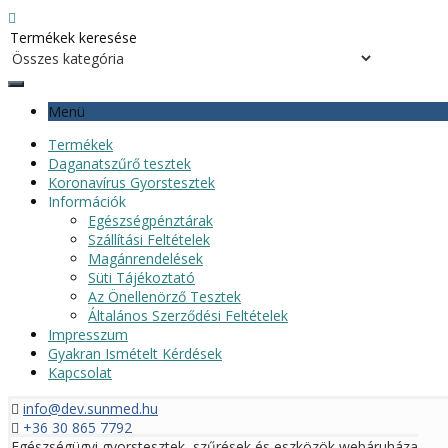
Menü
Termékek
Daganatszűrő tesztek
Koronavírus Gyorstesztek
Információk
Egészségpénztárak
Szállítási Feltételek
Magánrendelések
Süti Tájékoztató
Az Önellenörző Tesztek
Általános Szerződési Feltételek
Impresszum
Gyakran Ismételt Kérdések
Kapcsolat
info@dev.sunmed.hu
+36 30 865 7792
Egészségügyi gyorstesztek, szűrések és eszközök webáruháza