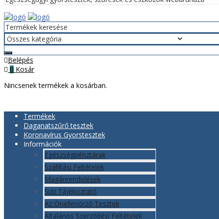
Menü
Belépés
Kosár
0
Nincsenek termékek a kosárban.
Termékek
Daganatszűrő tesztek
Koronavírus Gyorstesztek
Információk
Egészségpénztárak
Szállítási Feltételek
Magánrendelések
Süti Tájékoztató
Az Önellenörző Tesztek
Általános Szerződési Feltételek