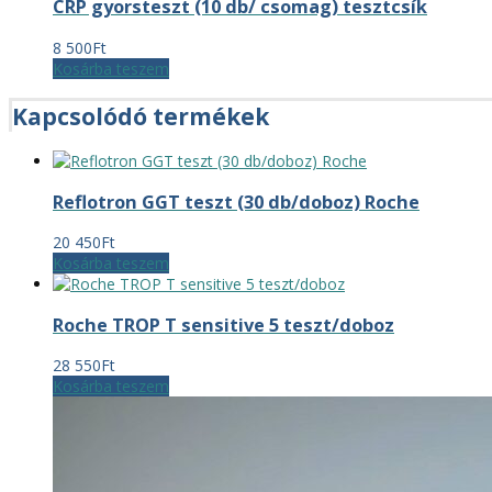
CRP gyorsteszt (10 db/ csomag) tesztcsík
8 500
Ft
Kosárba teszem
Kapcsolódó termékek
Reflotron GGT teszt (30 db/doboz) Roche
20 450
Ft
Kosárba teszem
Roche TROP T sensitive 5 teszt/doboz
28 550
Ft
Kosárba teszem