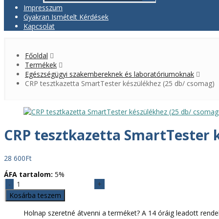
Impresszum
Gyakran Ismételt Kérdések
Kapcsolat
Főoldal
Termékek
Egészségügyi szakembereknek és laboratóriumoknak
CRP tesztkazetta SmartTester készülékhez (25 db/ csomag)
CRP tesztkazetta SmartTester 
28 600
Ft
ÁFA tartalom:
5%
CRP
tesztkazetta
Kosárba teszem
SmartTester
készülékhez
Holnap szeretné átvenni a terméket? A 14 óráig leadott rende