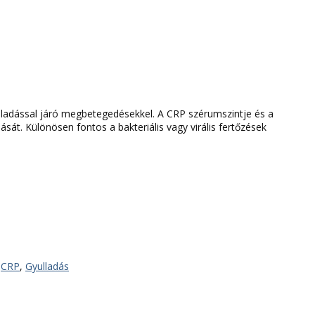
lladással járó megbetegedésekkel. A CRP szérumszintje és a
át. Különösen fontos a bakteriális vagy virális fertőzések
,
CRP
,
Gyulladás