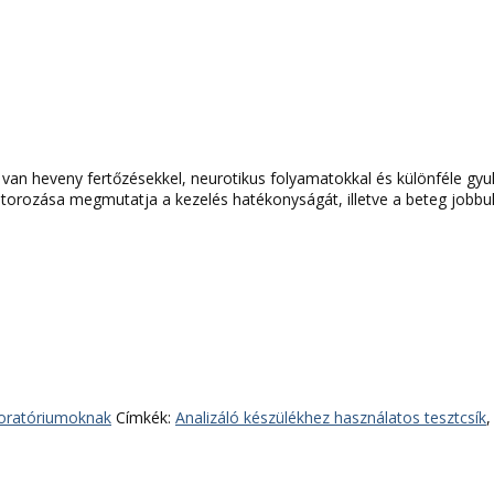
van heveny fertőzésekkel, neurotikus folyamatokkal és különféle gyu
rozása megmutatja a kezelés hatékonyságát, illetve a beteg jobbulás
boratóriumoknak
Címkék:
Analizáló készülékhez használatos tesztcsík