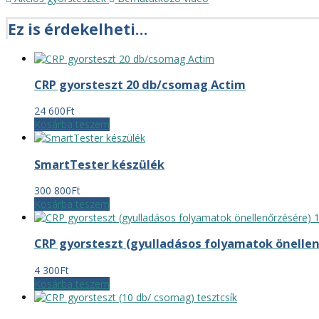
Ez is érdekelheti…
CRP gyorsteszt 20 db/csomag Actim
24 600
Ft
Kosárba teszem
SmartTester készülék
300 800
Ft
Kosárba teszem
CRP gyorsteszt (gyulladásos folyamatok önellen
4 300
Ft
Kosárba teszem