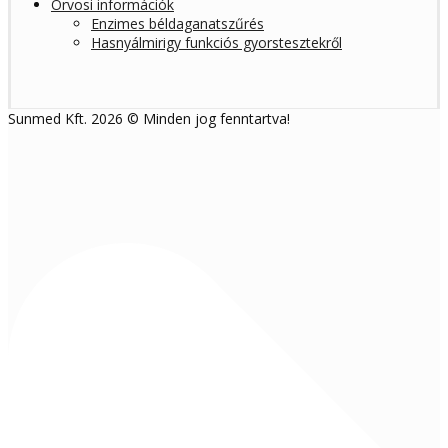
Orvosi információk
Enzimes béldaganatszűrés
Hasnyálmirigy funkciós gyorstesztekről
Sunmed Kft. 2026 © Minden jog fenntartva!