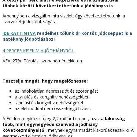
többek között következtethetünk a jódhiányra is.
Amennyiben a vizsgált minta vizelet, úgy következtethetünk a
szervezet jódellátottságára.
IDE KATTINTVA
rendelhet tőlünk dr Köntös Jódcseppet is a
hatékony jódpótláshoz!
4 PERCES KISFILM A JÓDHIÁNYRÓL
ÁFA: 27% Tárolás: szobahőmérsékleten
Tesztelje magát, hogy megelőzhesse:
az indokolatlan depressziót és szorongást
a tanulás és kongnitív nehézségekben
tanulási és kongnitív nehézségeket
az életmóddal nem összefüggő hízást.
A Földön megközelítőleg 2,2 milliárd ember, azaz
a lakosság
több, mint egynegyede szenved a jódhiány
következményeitől
, melynek egyharmadát kiskorúak teszik ki. A
gyermekkori elégtelen jódbevitel az