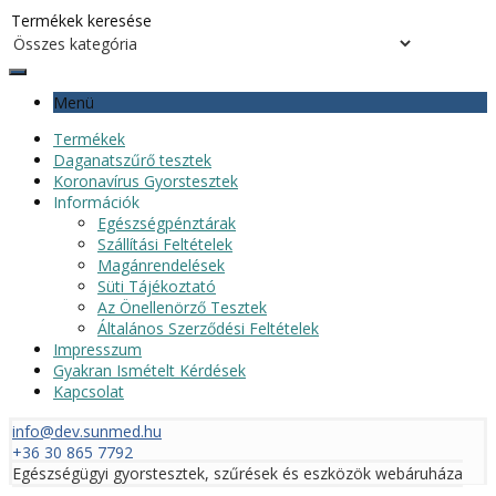
Menü
Termékek
Daganatszűrő tesztek
Koronavírus Gyorstesztek
Információk
Egészségpénztárak
Szállítási Feltételek
Magánrendelések
Süti Tájékoztató
Az Önellenörző Tesztek
Általános Szerződési Feltételek
Impresszum
Gyakran Ismételt Kérdések
Kapcsolat
info@dev.sunmed.hu
+36 30 865 7792
Egészségügyi gyorstesztek, szűrések és eszközök webáruháza