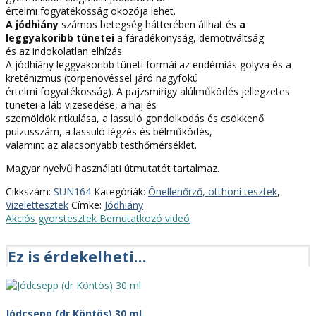
értelmi fogyatékosság okozója lehet.
A jódhiány
számos betegség hátterében állhat és
a
leggyakoribb tünetei
a fáradékonyság, demotiváltság
és az indokolatlan elhízás.
A jódhiány leggyakoribb tüneti formái az endémiás golyva és a
kreténizmus (törpenövéssel járó nagyfokú
értelmi fogyatékosság). A pajzsmirigy alúlműködés jellegzetes
tünetei a láb vizesedése, a haj és
szemöldök ritkulása, a lassuló gondolkodás és csökkenő
pulzusszám, a lassuló légzés és bélműködés,
valamint az alacsonyabb testhőmérséklet.
Magyar nyelvű használati útmutatót tartalmaz.
Cikkszám:
SUN164
Kategóriák:
Önellenőrző, otthoni tesztek
,
Vizelettesztek
Címke:
Jódhiány
Akciós gyorstesztek
Bemutatkozó videó
Ez is érdekelheti…
Jódcsepp (dr Köntös) 30 ml