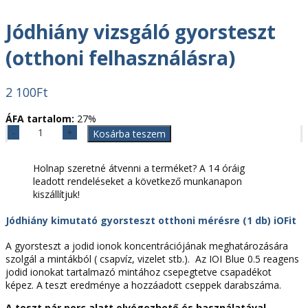
Jódhiány vizsgáló gyorsteszt
(otthoni felhasználásra)
2 100
Ft
ÁFA tartalom:
27%
Jódhiány
Kosárba teszem
vizsgáló
gyorsteszt
Holnap szeretné átvenni a terméket? A 14 óráig
(otthoni
leadott rendeléseket a következő munkanapon
felhasználásra)
kiszállítjuk!
mennyiség
Jódhiány kimutató gyorsteszt otthoni mérésre (1 db) iOFit
A gyorsteszt a jodid ionok koncentrációjának meghatározására
szolgál a mintákból ( csapvíz, vizelet stb.). Az IOI Blue 0.5 reagens
jodid ionokat tartalmazó mintához csepegtetve csapadékot
képez. A teszt eredménye a hozzáadott cseppek darabszáma.
A teszt pár perc alatt elvégezhető és használatával