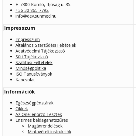
H-7300 Komló, Ifjúság u. 35.
+36 30 865 7792
info@dev.sunmed.hu
Impresszum
Impresszum
Általános Szerződési Feltételek
Adatvédelmi Tájékoztató
Süti Tájékoztató
Szállítási Feltételek
Minőségpolitika
ISO Tanusítványok
Kapcsolat
Információk
Egészségpénztárak
Cikkek
Az Önellenörző Tesztek
Enzimes béldaganatszűrés
Magánrendelések
Mintavételi instrukciók