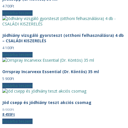
4 700
Ft
Kosárba teszem
Jódhiány vizsgáló gyorsteszt (otthoni felhasználásra) 4 db
– CSALÁDI KISZERELÉS
4 100
Ft
Kosárba teszem
Orrspray Incarvexx Essential (Dr. Köntös) 35 ml
5 900
Ft
Kosárba teszem
Jód csepp és jódhiány teszt akciós csomag
8 900
Ft
Original
Current
8 455
Ft
price
price
Kosárba teszem
was:
is: