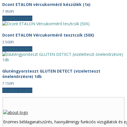
Dcont ETALON vércukormérő készülék (1x)
7 950
Ft
Kosárba teszem
Dcont ETALON Vércukormérő tesztcsík (50X)
3 500
Ft
Kosárba teszem
Gluténgyorsteszt GLUTEN DETECT (vizeletteszt
önelenőrzésre) 1db
7 150
Ft
Kosárba teszem
Enzimes béldaganatszűrés, hasnyálmirigy funkciós vizsgálatok és 