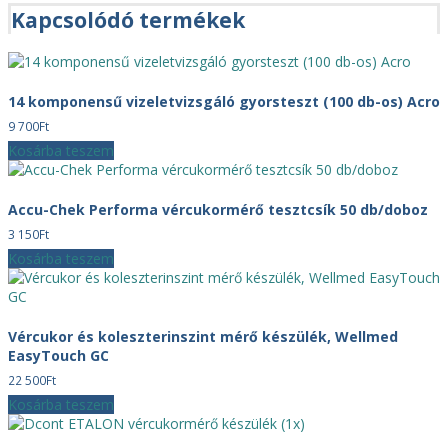
8
8
Kapcsolódó termékek
900Ft.
455Ft.
14 komponensű vizeletvizsgáló gyorsteszt (100 db-os) Acro
9 700
Ft
Kosárba teszem
Accu-Chek Performa vércukormérő tesztcsík 50 db/doboz
3 150
Ft
Kosárba teszem
Vércukor és koleszterinszint mérő készülék, Wellmed
EasyTouch GC
22 500
Ft
Kosárba teszem