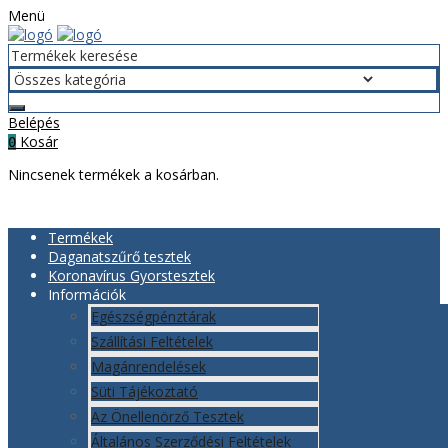
Menü
Belépés
Kosár
0
Nincsenek termékek a kosárban.
Termékek
Daganatszűrő tesztek
Koronavírus Gyorstesztek
Információk
Egészségpénztárak
Szállítási Feltételek
Magánrendelések
Süti Tájékoztató
Az Önellenörző Tesztek
Általános Szerződési Feltételek