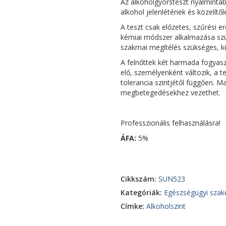
Az alkoholgyorsteszt nyálmintá
alkohol jelenlétének és közelít
A teszt csak előzetes, szűrési e
kémiai módszer alkalmazása szü
szakmai megítélés szükséges, kü
A felnőttek két harmada fogyaszt
elő, személyenként változik, a te
tolerancia szintjétől függően. 
megbetegedésekhez vezethet.
Professzionális felhasználásra!
ÁFA:
5%
Cikkszám:
SUN523
Kategóriák:
Egészségügyi szak
Címke:
Alkoholszint