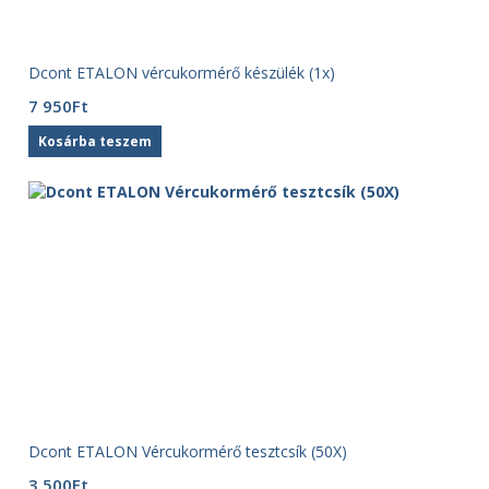
Dcont ETALON vércukormérő készülék (1x)
7 950
Ft
Kosárba teszem
Dcont ETALON Vércukormérő tesztcsík (50X)
3 500
Ft