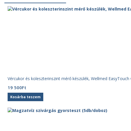
Vércukor és koleszterinszint mérő készülék, Wellmed EasyTouch
19 500
Ft
Kosárba teszem