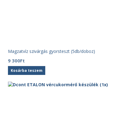
Magzatvíz szivárgás gyorsteszt (5db/doboz)
9 300
Ft
Kosárba teszem