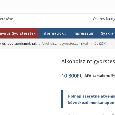
avírus Gyorstesztek
Információk
Impresszum
Gyakran
 és laboratóriumoknak
Alkoholszint gyorsteszt – nyálmintás (25x)
Alkoholszint gyorstes
10 300
Ft
ÁFA tartalom:
5
Holnap szeretné átvenni
következő munkanapon ki