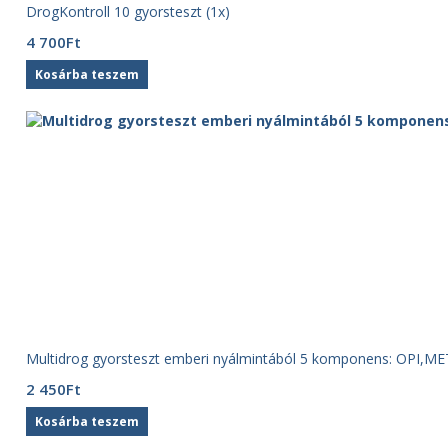
DrogKontroll 10 gyorsteszt (1x)
4 700
Ft
Kosárba teszem
Multidrog gyorsteszt emberi nyálmintából 5 komponens: OPI,M
2 450
Ft
Kosárba teszem