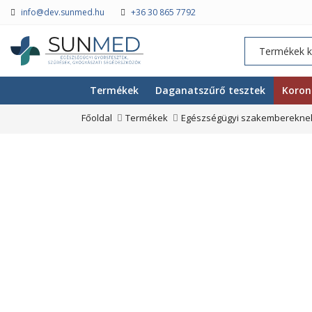
info@dev.sunmed.hu
+36 30 865 7792
Termékek
Daganatszűrő tesztek
Koron
Főoldal
Termékek
Egészségügyi szakembereknek