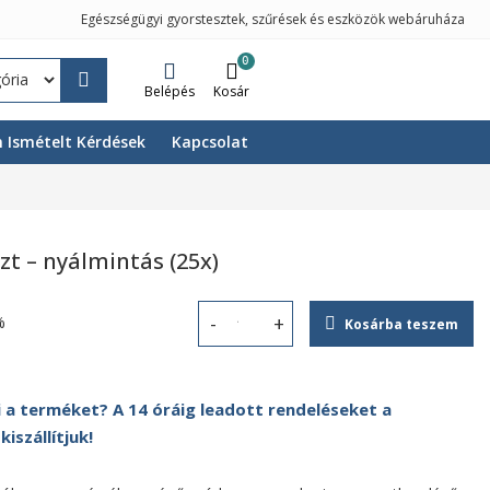
Egészségügyi gyorstesztek, szűrések és eszközök webáruháza
0
Belépés
Kosár
 Ismételt Kérdések
Kapcsolat
zt – nyálmintás (25x)
%
Kosárba teszem
Alkoholszint gyorsteszt - nyálmintá
 a terméket? A 14 óráig leadott rendeléseket a
szállítjuk!