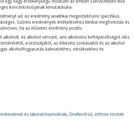
ból egy nagy érzékenységű módszer az emberi szervezetben lévő
őleges koncentrációjának kimutatására.
redményt ad. Az eredmény analitikai megerősítésére specifikus,
kséges. Szűrési eredmények értékeléséhez klinikai megfontolás és
lönösen, ha az előzetes eredmény pozitív.
 alkoholt. Az alkohol vérszint, ami alkoholos befolyásoltságot idéz
stméretétől, a testsúlyától, az étkezési szokásaitól és az alkohol
Magas alkoholfogyasztás balesetekhez, sérülésekhez és
embereknek és laboratóriumoknak
,
Önellenőrző, otthoni tesztek